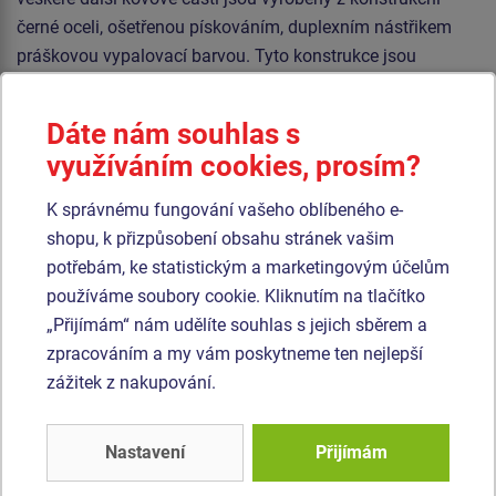
černé oceli, ošetřenou pískováním, duplexním nástřikem
práškovou vypalovací barvou. Tyto konstrukce jsou
uloženy do betonového lože.
Dáte nám souhlas s
Lana jsou vyrobena z materiálu HERKULES (16 mm lana z
polypropylenu s vnitřním ocelovým jádrem) a jsou
využíváním cookies, prosím?
spojována plastovými spoji. Veškerý spojovací materiál je
K správnému fungování vašeho oblíbeného e-
pozinkovaný nebo nerezový.
shopu, k přizpůsobení obsahu stránek vašim
potřebám, ke statistickým a marketingovým účelům
Podobné
zboží
používáme soubory cookie. Kliknutím na tlačítko
„Přijímám“ nám udělíte souhlas s jejich sběrem a
Produkt - OPD-8105K-10
Produkt - OPD-8102K-10
zpracováním a my vám poskytneme ten nejlepší
Opičí dráha Ručkovací
Opičí dráha
zážitek z nakupování.
lano - celokovová (v.p.
Překračovací lano -
1 m)
celokovová (v.p. 1 m)
Novinka
Novinka
Nastavení
Přijímám