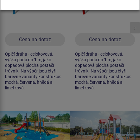
Cena na dotaz
Cena na dotaz
Opičí dráha - celokovová,
Opičí dráha - celokovová,
výška pádu do 1 m, jako
výška pádu do 1 m, jako
dopadová plocha postačí
dopadová plocha postačí
trávník. Na výběr jsou čtyři
trávník. Na výběr jsou čtyři
barevné varianty konstrukce:
barevné varianty konstrukce:
modrá, červená, hnědá a
modrá, červená, hnědá a
limetková.
limetková.