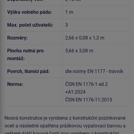
Výška volného pádu:
1 m
Max. počet uživatelů:
3
Rozměry:
2,66 x 0,08 x 1,3 m
Plocha nutná pro
5,66 x 3,08 m
montáž:
Povrch, tlumící pád:
dle normy EN 1177 - trávník
Norma:
ČSN EN 1176-1 ed.2
+A1:2024
ČSN EN 1176-11:2015
Nosná konstrukce je vyrobena z konstrukční pozinkované
oceli a následně opatřena práškovou vypalovací barvou a
veškeré další kovové časti jsou vyrobeny z konstrukční