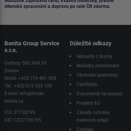
Nabízíme zajímavou cenu, kvalitní materiály, přesné
dílenské zpracování a dopravu po celé ČR zdarma.
Bonita Group Service
Důležité odkazy
s.r.o.
Aktuality z Bonity
Čedlosy 583, 664 24
Nabídka zaměstnání
Drásov
Obchodní podmínky
Mobil: +420 774 401 509
Certifikáty
Tel.: +420 515 555 100
E-mail:
info@hriste-
Dokumenty ke stažení
bonita.cz
Projekty EU
IČO: 27738795
Zásady ochrany
DIČ: CZ27738795
osobních údajů
Cookies