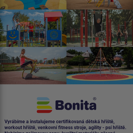
Vyrábíme a instalujeme certifikovaná dětská hřiště,
workout hřiště, venkovní fitness stroje, agility - psí hřiště.