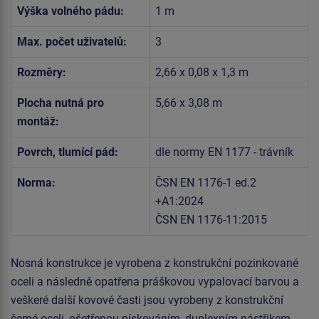
Výška volného pádu:
1 m
Max. počet uživatelů:
3
Rozměry:
2,66 x 0,08 x 1,3 m
Plocha nutná pro
5,66 x 3,08 m
montáž:
Povrch, tlumící pád:
dle normy EN 1177 - trávník
Norma:
ČSN EN 1176-1 ed.2
+A1:2024
ČSN EN 1176-11:2015
Nosná konstrukce je vyrobena z konstrukční pozinkované
oceli a následně opatřena práškovou vypalovací barvou a
veškeré další kovové časti jsou vyrobeny z konstrukční
černé oceli, ošetřenou pískováním, duplexním nástřikem