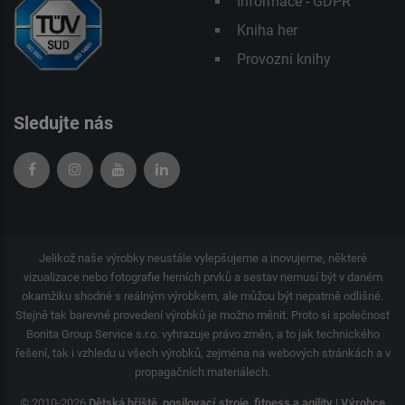
Informace - GDPR
Kniha her
Provozní knihy
Sledujte nás
Jelikož naše výrobky neustále vylepšujeme a inovujeme, některé
vizualizace nebo fotografie herních prvků a sestav nemusí být v daném
okamžiku shodné s reálným výrobkem, ale můžou být nepatrně odlišné.
Stejně tak barevné provedení výrobků je možno měnit. Proto si společnost
Bonita Group Service s.r.o. vyhrazuje právo změn, a to jak technického
řešení, tak i vzhledu u všech výrobků, zejména na webových stránkách a v
propagačních materiálech.
© 2010-2026
Dětská hřiště, posilovací stroje, fitness a agility | Výrobce