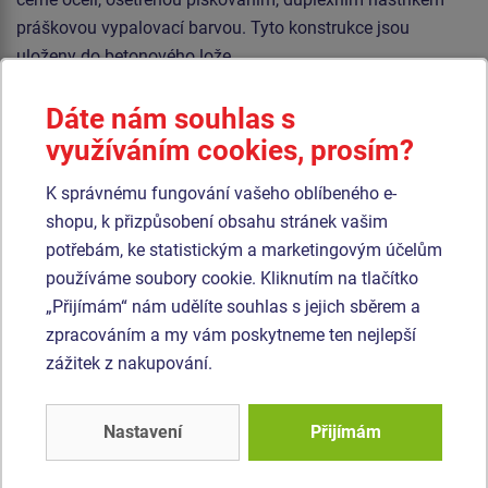
práškovou vypalovací barvou. Tyto konstrukce jsou
uloženy do betonového lože.
Lana jsou vyrobena z materiálu HERKULES (16 mm lana z
Dáte nám souhlas s
polypropylenu s vnitřním ocelovým jádrem) a jsou
využíváním cookies, prosím?
spojována plastovými spoji. Veškerý spojovací materiál je
pozinkovaný nebo nerezový.
K správnému fungování vašeho oblíbeného e-
shopu, k přizpůsobení obsahu stránek vašim
Podobné
zboží
potřebám, ke statistickým a marketingovým účelům
používáme soubory cookie. Kliknutím na tlačítko
„Přijímám“ nám udělíte souhlas s jejich sběrem a
Produkt - OPD-8101K-10
Produkt - OPD-8105K-10
zpracováním a my vám poskytneme ten nejlepší
Opičí dráha Síť -
Opičí dráha Ručkovací
celokovová (v.p. 1 m)
lano - celokovová (v.p.
zážitek z nakupování.
1 m)
Novinka
Novinka
Nastavení
Přijímám