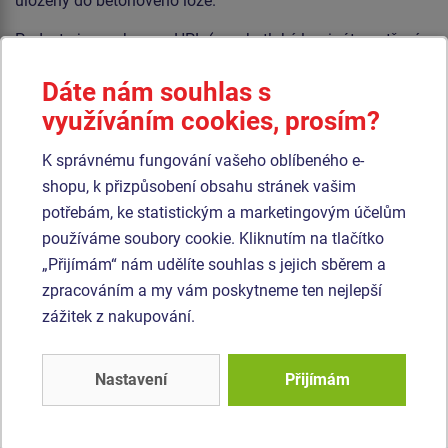
uloženy do betonového lože.
Podesta je vyrobena z HPL (vysokotlaký laminát opatřený
protiskluzem, který se vyznačuje vysokou barevnou
Dáte nám souhlas s
stálostí, odolností proti poškrábání a odolností proti vodě).
využíváním cookies, prosím?
Veškerý spojovací materiál je pozinkovaný nebo nerezový.
K správnému fungování vašeho oblíbeného e-
Podobné
zboží
shopu, k přizpůsobení obsahu stránek vašim
potřebám, ke statistickým a marketingovým účelům
Produkt - LD-011K20-10
Produkt - LD-021K20-10
používáme soubory cookie. Kliknutím na tlačítko
Lanová dráha sloupová
Lanová dráha áčková s
„Přijímám“ nám udělíte souhlas s jejich sběrem a
s nástupištěm -
nástupištěm -
zpracováním a my vám poskytneme ten nejlepší
celokovová
celokovová
zážitek z nakupování.
Nastavení
Přijímám