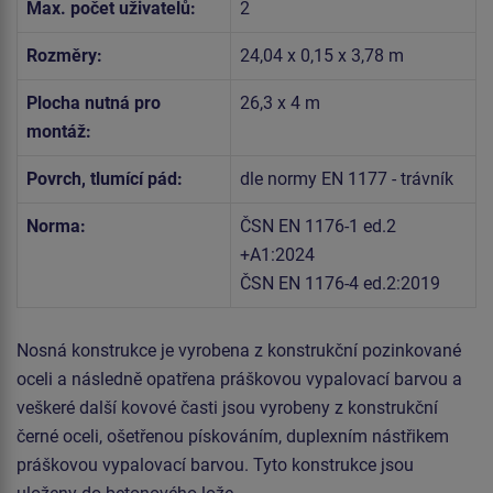
Max. počet uživatelů:
2
Rozměry:
24,04 x 0,15 x 3,78 m
Plocha nutná pro
26,3 x 4 m
montáž:
Povrch, tlumící pád:
dle normy EN 1177 - trávník
Norma:
ČSN EN 1176-1 ed.2
+A1:2024
ČSN EN 1176-4 ed.2:2019
Nosná konstrukce je vyrobena z konstrukční pozinkované
oceli a následně opatřena práškovou vypalovací barvou a
veškeré další kovové časti jsou vyrobeny z konstrukční
černé oceli, ošetřenou pískováním, duplexním nástřikem
práškovou vypalovací barvou. Tyto konstrukce jsou