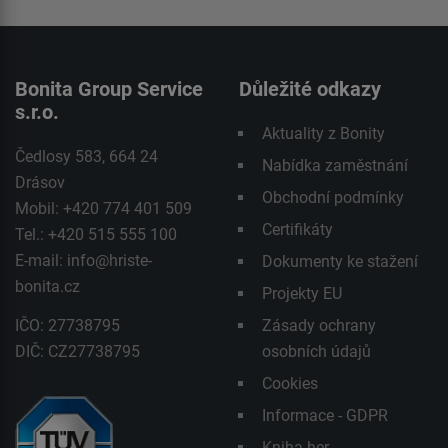
Bonita Group Service
Důležité odkazy
s.r.o.
Aktuality z Bonity
Čedlosy 583, 664 24
Nabídka zaměstnání
Drásov
Obchodní podmínky
Mobil: +420 774 401 509
Certifikáty
Tel.: +420 515 555 100
E-mail:
info@hriste-
Dokumenty ke stažení
bonita.cz
Projekty EU
IČO: 27738795
Zásady ochrany
DIČ: CZ27738795
osobních údajů
Cookies
Informace - GDPR
Kniha her