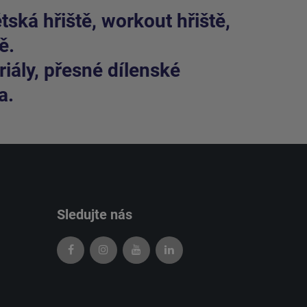
ská hřiště, workout hřiště,
ě.
iály, přesné dílenské
a.
Sledujte nás