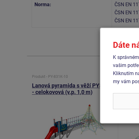
Norma:
ČSN EN 11
ČSN EN 11
ČSN EN 11
Dáte n
K správnému
vašim potře
Kliknutím n
Produkt - PY-831K-10
Produkt -
my vám posk
Lanová pyramida s věží PY831K
Lanová
- celokovová (v.p. 1,0 m)
m, s 8