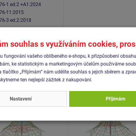
76-1 ed.2 +A1:2024
76-11:2015
76-3 ed.2:2018
ám souhlas s využíváním cookies, pro
Podobné
zboží
 fungování vašeho oblíbeného e-shopu, k přizpůsobení obsahu
bám, ke statistickým a marketingovým účelům používáme soubo
a tlačítko „Přijímám“ nám udělíte souhlas s jejich sběrem a zpr
 PY-845K-10
Produkt - PY-845K-15
ytneme ten nejlepší zážitek z nakupování.
 pyramida PY845K (v.p. 1
Lanová pyramida PY845K 
-mi napínacími zámky)
1,5 m, s 8-mi napínacími
zámky)
Nastavení
Přijímám