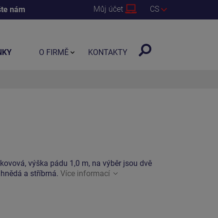
Můj účet
CS
šte nám
NKY
O FIRMĚ
KONTAKTY
okovová, výška pádu 1,0 m, na výběr jsou dvě
 hnědá a stříbrná.
Více informací