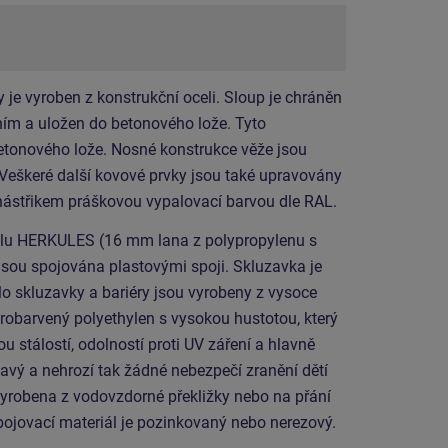
je vyroben z konstrukční oceli. Sloup je chráněn
ním a uložen do betonového lože. Tyto
etonového lože. Nosné konstrukce věže jsou
 Veškeré další kovové prvky jsou také upravovány
ástřikem práškovou vypalovací barvou dle RAL.
álu HERKULES (16 mm lana z polypropylenu s
jsou spojována plastovými spoji. Skluzavka je
o skluzavky a bariéry jsou vyrobeny z vysoce
robarvený polyethylen s vysokou hustotou, který
 stálostí, odolností proti UV záření a hlavně
avý a nehrozí tak žádné nebezpečí zranění dětí
vyrobena z vodovzdorné překližky nebo na přání
ojovací materiál je pozinkovaný nebo nerezový.