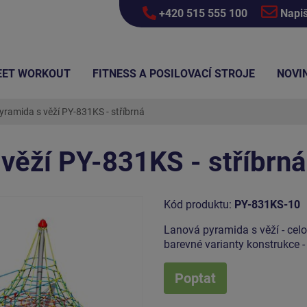
+420 515 555 100
Napi
EET WORKOUT
FITNESS A POSILOVACÍ STROJE
NOVI
ramida s věží PY-831KS - stříbrná
věží PY-831KS - stříbrná
Kód produktu:
PY-831KS-10
Lanová pyramida s věží - cel
barevné varianty konstrukce -
Poptat