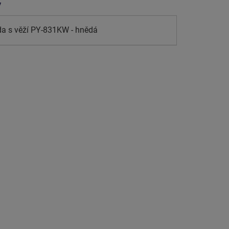
y
a s věží PY-831KW - hnědá