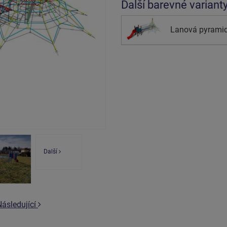
Další barevné variant
Lanová pyramid
Další
Následující