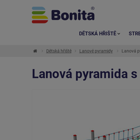
DĚTSKÁ HŘIŠTĚ
STR
Dětská hřiště
Lanové pyramidy
Lanová py
Lanová pyramida s 