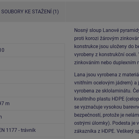
SOUBORY KE STAŽENÍ (1)
Nosný sloup Lanové pyramidy 
proti korozi žárovým zinková
konstrukce jsou uloženy do b
10
vyrobeny z konstrukční oceli.
zinkováním nebo duplexním n
Lana jsou vyrobena z materi
vnitřním ocelovým jádrem) a 
vyrobena ze sklolaminátu. Čel
kvalitního plastu HDPE (celop
,97 m
se vyznačuje vysokou barevnou
bezpečností, protože je nelám
m
ostrými úlomky). Podesta je 
EN 1177 - trávník
zákazníka z HDPE. Veškerý sp