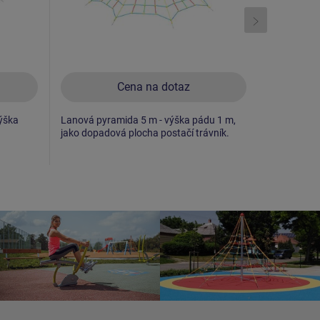
Cena na dotaz
ýška
Lanová pyramida 5 m - výška pádu 1 m,
Lanová pyr
jako dopadová plocha postačí trávník.
1,5 m.