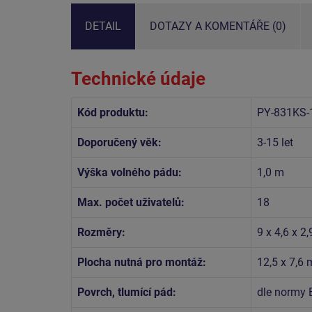
DETAIL
DOTAZY A KOMENTÁŘE (0)
Technické údaje
Kód produktu:
PY-831KS-
Doporučený věk:
3-15 let
Výška volného pádu:
1,0 m
Max. počet uživatelů:
18
Rozměry:
9 x 4,6 x 2
Plocha nutná pro montáž:
12,5 x 7,6 
Povrch, tlumící pád:
dle normy 