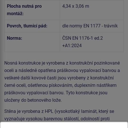
Plocha nutná pro
4,34 x 3,06 m
montáž:
Povrch, tlumící pád:
dle normy EN 1177 - trávník
Norma:
ČSN EN 1176-1 ed.2
+A1:2024
Nosná konstrukce je vyrobena z konstrukční pozinkované
oceli a následně opatřena práškovou vypalovací barvou a
veškeré další kovové časti jsou vyrobeny z konstrukční
černé oceli, ošetřenou pískováním, duplexním nástřikem
práškovou vypalovací barvou. Tyto konstrukce jsou
uloženy do betonového lože.
Stěna je vyrobena z HPL (vysokotlaký laminát, který se
vyznačuje vysokou barevnou stálostí, odolností proti
poškrábání a odolností proti vodě). Veškerý spojovací