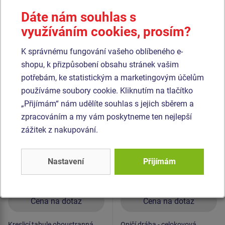
materiál je pozinkovaný nebo nerezový.
Dáte nám souhlas s
využíváním cookies, prosím?
Podobné
zboží
K správnému fungování vašeho oblíbeného e-
shopu, k přizpůsobení obsahu stránek vašim
Produkt - KTA-6120K-10
Produkt - OPD-8107K-10
potřebám, ke statistickým a marketingovým účelům
Kreslicí tabule
Opičí dráha Balanční
používáme soubory cookie. Kliknutím na tlačítko
oboustranná MAXI
lano „Véčko“ -
KTA6120K - celokovová
celokovová (v.p. 1 m)
„Přijímám“ nám udělíte souhlas s jejich sběrem a
Novinka
Novinka
zpracováním a my vám poskytneme ten nejlepší
zážitek z nakupování.
Nastavení
Přijímám
Cena na dotaz
Cena na dotaz
Kreslicí tabule oboustranná
Opičí dráha - celokovová,