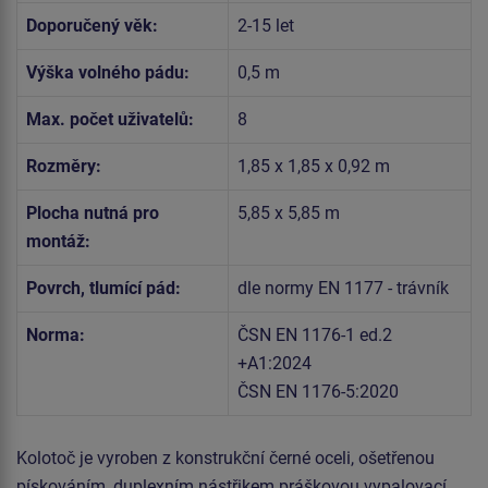
Doporučený věk:
2-15 let
Výška volného pádu:
0,5 m
Max. počet uživatelů:
8
Rozměry:
1,85 x 1,85 x 0,92 m
Plocha nutná pro
5,85 x 5,85 m
montáž:
Povrch, tlumící pád:
dle normy EN 1177 - trávník
Norma:
ČSN EN 1176-1 ed.2
+A1:2024
ČSN EN 1176-5:2020
Kolotoč je vyroben z konstrukční černé oceli, ošetřenou
pískováním, duplexním nástřikem práškovou vypalovací