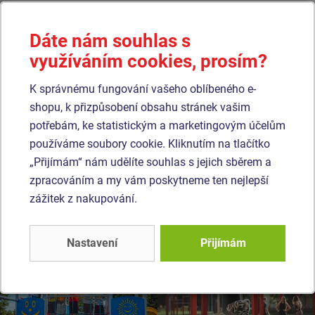
pondělí - čtvrtek 7:30 - 16:00
pátek 7:30 - 14:00
Dáte nám souhlas s
Otevírací doba skladu
využíváním cookies, prosím?
pondělí - pátek 6:00 - 15:00
K správnému fungování vašeho oblíbeného e-
Výroba, sklady, příjem a výdej zboží, korespondenční adresa
Čedlosy 583
shopu, k přizpůsobení obsahu stránek vašim
664 24 Drásov
potřebám, ke statistickým a marketingovým účelům
používáme soubory cookie. Kliknutím na tlačítko
„Přijímám“ nám udělíte souhlas s jejich sběrem a
zpracováním a my vám poskytneme ten nejlepší
zážitek z nakupování.
Nastavení
Přijímám