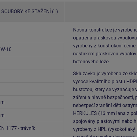
SOUBORY KE STAŽENÍ (1)
Nosná konstrukce je vyrobena
opatřena práškovou vypalovac
vyrobeny z konstrukční černé
KW-10
nástřikem práškovou vypalova
betonového lože.
Skluzavka je vyrobena ze sklo
vysoce kvalitního plastu HDP
hustotou, který se vyznačuje 
záření a hlavně bezpečností, 
6 m
nebezpečí zranění dětí ostrým
HERKULES (16 mm lana z poly
6 m
spojovány plastovými nebo hli
EN 1177 - trávník
vyrobeny z HPL (vysokotlaký 