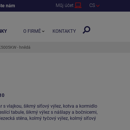
Můj účet
CS
šte nám
NKY
O FIRMĚ
KONTAKTY
NK5005KW - hnědá
10
r s vlajkou, šikmý síťový výlez, kotva a kormidlo
eslící tabule, šikmý výlez s nášlapy a bočnicemi,
lezecká stěna, kolmý tyčový výlez, kolmý síťový