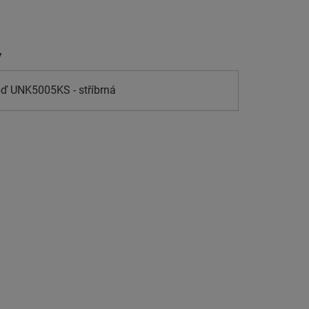
y
oď UNK5005KS - stříbrná