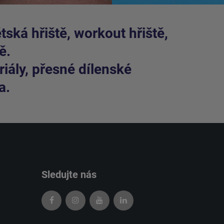
ská hřiště, workout hřiště,
ě.
iály, přesné dílenské
a.
Sledujte nás