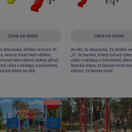
Cena na dotaz
Cena na dotaz
x skluzavka, stříška ve tvaru "A",
4x věž, 2x skluzavka, 2x stříška v
ra, lanový most mezi věžemi,
„A“, 3x bariéra, kolmý tyčový výlez
í tunel mezi věžemi, kolmý síťový
výlez s nášlapy a bočnicemi, šikm
ikmý výlez s nášlapy a bočnicemi,
lezecká stěna, 2x lanový most me
zecká stěna na věži.
věžemi, 2x lanový most.