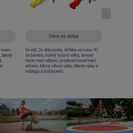
Cena na dotaz
e tvaru
3x věž, 2x skluzavka, stříška ve tvaru "A",
2x věž, 2x 
, šikmý
3x bariéra, kolmý tyčový výlez, lanový
"A", 2x bari
á
most mezi věžemi, prolézací tunel mezi
bočnicemi, 
zi
věžemi, šikmý síťový výlez, šikmý výlez s
šikmá lezec
nášlapy a bočnicemi.
sedátko No