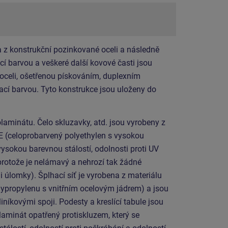
 z konstrukční pozinkované oceli a následně
í barvou a veškeré další kovové časti jsou
 oceli, ošetřenou pískováním, duplexním
cí barvou. Tyto konstrukce jsou uloženy do
laminátu. Čelo skluzavky, atd. jsou vyrobeny z
E (celoprobarvený polyethylen s vysokou
vysokou barevnou stálostí, odolnosti proti UV
protože je nelámavý a nehrozí tak žádné
i úlomky). Šplhací síť je vyrobena z materiálu
propylenu s vnitřním ocelovým jádrem) a jsou
níkovými spoji. Podesty a kreslící tabule jsou
laminát opatřený protiskluzem, který se