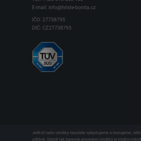
E-mail:
info@hriste-bonita.cz
IČO: 27738795
DIČ: CZ27738795
Jelikož naše výrobky neustále vylepšujeme a inovujeme, někt
odlišné. Stejně tak barevné provedení výrobků je možno měnit.