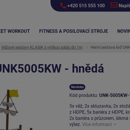
+420 515 555 100
Napi
EET WORKOUT
FITNESS A POSILOVACÍ STROJE
NOVI
Věžové sestavy KLASIK s výškou pádu do 1m
Herní sestava loď U
 UNK5005KW - hnědá
Novinka
Kód produktu:
UNK-5005KW-
5x věž, 2x skluzavka, 2x stožá
z HDPE, 5x bariéra z HDPE, kr
2x bariéra s průzorem, šikmá 
výlez.
Více informací