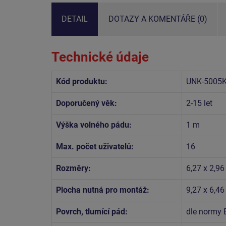
DETAIL
DOTAZY A KOMENTÁŘE (0)
Technické údaje
Kód produktu:
UNK-5005
Doporučený věk:
2-15 let
Výška volného pádu:
1 m
Max. počet uživatelů:
16
Rozměry:
6,27 x 2,9
Plocha nutná pro montáž:
9,27 x 6,4
Povrch, tlumící pád:
dle normy 