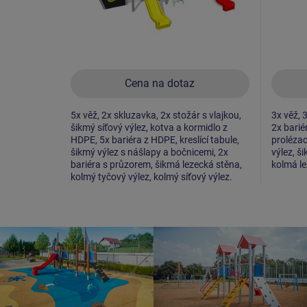
Cena na dotaz
5x věž, 2x skluzavka, 2x stožár s vlajkou,
3x věž, 3
šikmý síťový výlez, kotva a kormidlo z
2x barié
HDPE, 5x bariéra z HDPE, kreslící tabule,
prolézac
šikmý výlez s nášlapy a bočnicemi, 2x
výlez, š
bariéra s průzorem, šikmá lezecká stěna,
kolmá le
kolmý tyčový výlez, kolmý síťový výlez.