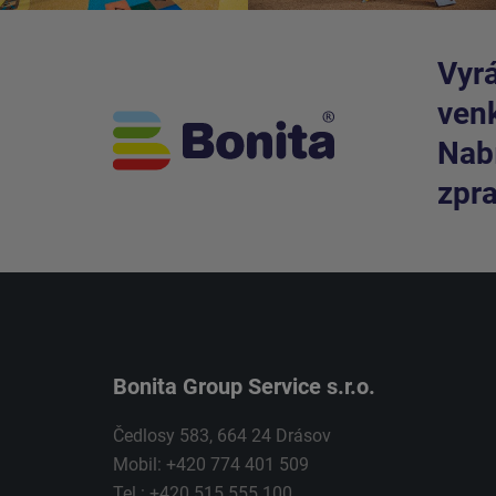
Vyrá
venk
Nabí
zpra
Bonita Group Service s.r.o.
Čedlosy 583, 664 24 Drásov
Mobil: +420 774 401 509
Tel.: +420 515 555 100