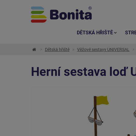
DĚTSKÁ HŘIŠTĚ
STR
Dětská hřiště
Věžové sestavy UNIVERSAL
Herní sestava loď