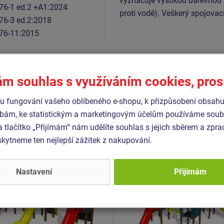
vyznačuje vysokou barevnou st
76-1 ed.2 +A1:2024
proti vodě). Veškerý spojovac
76-3 ed.2:2018
76-11:2015
ám souhlas s využíváním cookies, pro
Podobné
zboží
 fungování vašeho oblíbeného e-shopu, k přizpůsobení obsahu
bám, ke statistickým a marketingovým účelům používáme soubo
- UNK-3017K-10
Produkt - UNK-4010K-10
a tlačítko „Přijímám“ nám udělíte souhlas s jejich sběrem a zpr
 sestava klasik UNK3017K
Herní sestava klasik UN
ytneme ten nejlepší zážitek z nakupování.
kovová
- celokovová
Novinka
Nastavení
Přijímám