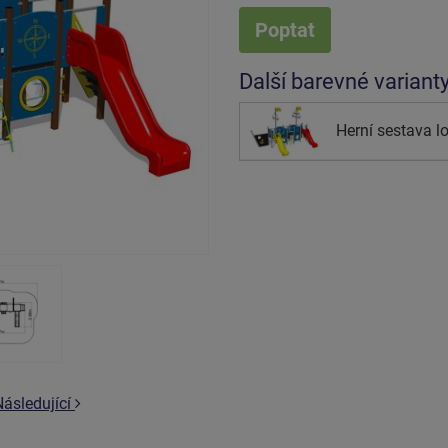
Poptat
Další barevné variant
Herní sestava l
Následující