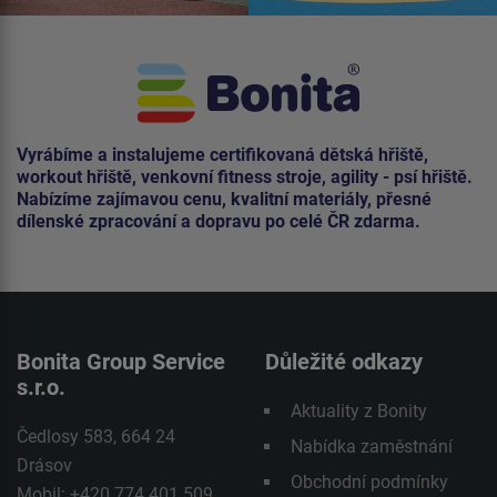
Vyrábíme a instalujeme certifikovaná dětská hřiště,
workout hřiště, venkovní fitness stroje, agility - psí hřiště.
Nabízíme zajímavou cenu, kvalitní materiály, přesné
dílenské zpracování a dopravu po celé ČR zdarma.
Bonita Group Service
Důležité odkazy
s.r.o.
Aktuality z Bonity
Čedlosy 583, 664 24
Nabídka zaměstnání
Drásov
Obchodní podmínky
Mobil: +420 774 401 509