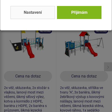
Produkt - UNK-2030K-10
Produkt - UNK-2032K-10
Nastavení
Přijímám
Herní sestava loď
Herní sestava klasik
UNK2030K -
UNK2032K -
celokovová
celokovová
Novinka
Novinka
Cena na dotaz
Cena na dotaz
2x věž, skluzavka, 2x stožár s
2x věž, skluzavka, stříška ve
vlajkou, lanový most mezi
tvaru "A", 3x bariéra, šikmý
věžemi, šikmý síťový výlez,
žebříkový výstup s kovovými
kotva a kormidlo z HDPE,
nášlapy, lanový most mezi
bariéra z HDPE, 2x bariéra s
věžemi, šikmá lezecká stěna,
průzorem, šikmá lezecká
kovové ráhno, 1x sedátko