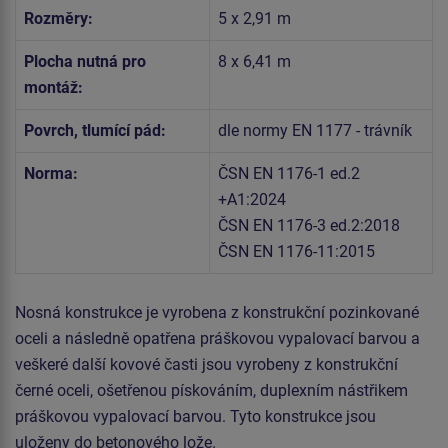
Rozměry:
5 x 2,91 m
Plocha nutná pro
8 x 6,41 m
montáž:
Povrch, tlumící pád:
dle normy EN 1177 - trávník
Norma:
ČSN EN 1176-1 ed.2
+A1:2024
ČSN EN 1176-3 ed.2:2018
ČSN EN 1176-11:2015
Nosná konstrukce je vyrobena z konstrukční pozinkované
oceli a následně opatřena práškovou vypalovací barvou a
veškeré další kovové časti jsou vyrobeny z konstrukční
černé oceli, ošetřenou pískováním, duplexním nástřikem
práškovou vypalovací barvou. Tyto konstrukce jsou
uloženy do betonového lože.