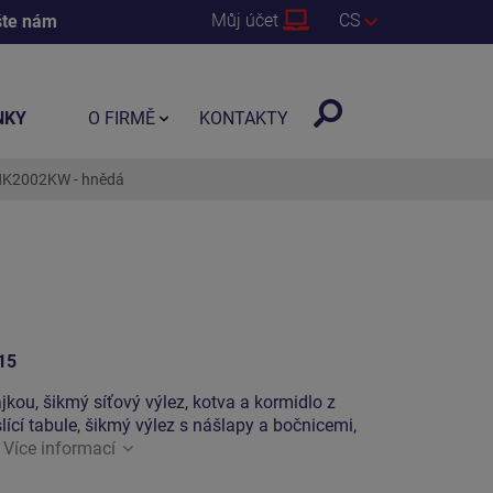
Můj účet
CS
šte nám
NKY
O FIRMĚ
KONTAKTY
UNK2002KW - hnědá
15
ajkou, šikmý síťový výlez, kotva a kormidlo z
lící tabule, šikmý výlez s nášlapy a bočnicemi,
.
Více informací