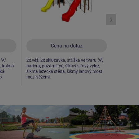
Cena na dotaz
"A",
2x věž, 2x skluzavka, stříška ve tvaru "A",
2x věž, sklu
i, kolmá
bariéra, požární tyč, šikmý síťový výlez,
bariéra, ši
cká
šikmá lezecká stěna, šikmý lanový most
kovovými n
2x
mezi věžemi.
věžemi, šik
ráhno, 1x 