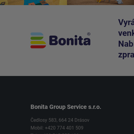
Vyrá
venk
Nabí
zpra
Bonita Group Service s.r.o.
Čedlosy 583, 664 24 Drásov
Mobil: +420 774 401 509