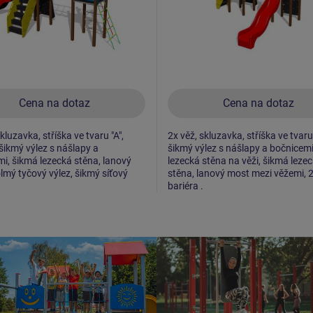
Cena na dotaz
Cena na dotaz
kluzavka, stříška ve tvaru "A",
2x věž, skluzavka, stříška ve tvaru 
 šikmý výlez s nášlapy a
šikmý výlez s nášlapy a bočnicem
i, šikmá lezecká stěna, lanový
lezecká stěna na věži, šikmá leze
lmý tyčový výlez, šikmý síťový
stěna, lanový most mezi věžemi, 
bariéra .