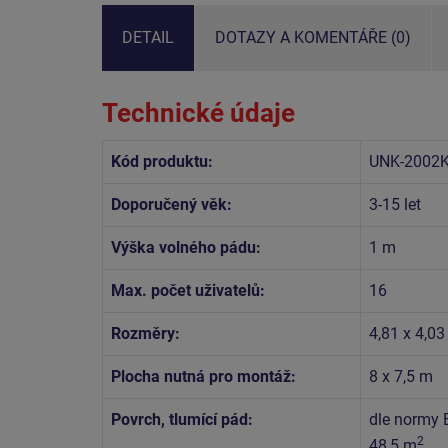
DETAIL
DOTAZY A KOMENTÁŘE (0)
Technické údaje
Kód produktu:
UNK-2002
Doporučený věk:
3-15 let
Výška volného pádu:
1 m
Max. počet uživatelů:
16
Rozměry:
4,81 x 4,0
Plocha nutná pro montáž:
8 x 7,5 m
Povrch, tlumící pád:
dle normy 
2
48,5 m