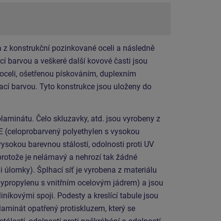
 z konstrukční pozinkované oceli a následně
í barvou a veškeré další kovové časti jsou
 oceli, ošetřenou pískováním, duplexním
cí barvou. Tyto konstrukce jsou uloženy do
laminátu. Čelo skluzavky, atd. jsou vyrobeny z
E (celoprobarvený polyethylen s vysokou
vysokou barevnou stálostí, odolnosti proti UV
protože je nelámavý a nehrozí tak žádné
i úlomky). Šplhací síť je vyrobena z materiálu
propylenu s vnitřním ocelovým jádrem) a jsou
níkovými spoji. Podesty a kreslící tabule jsou
laminát opatřený protiskluzem, který se