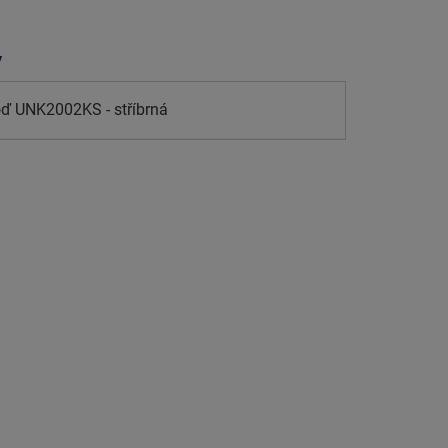
y
oď UNK2002KS - stříbrná