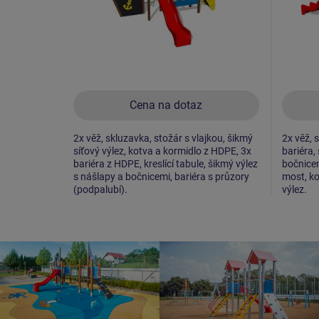
Cena na dotaz
2x věž, skluzavka, stožár s vlajkou, šikmý
2x věž, s
síťový výlez, kotva a kormidlo z HDPE, 3x
bariéra,
bariéra z HDPE, kreslící tabule, šikmý výlez
bočnicem
s nášlapy a bočnicemi, bariéra s průzory
most, ko
(podpalubí).
výlez.