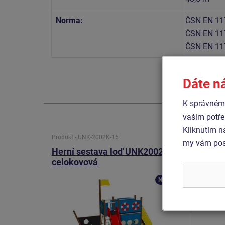
Norma:
ČSN EN 11
ČSN EN 11
ČSN EN 11
Dáte n
K správnému
vašim potře
Kliknutím n
Produkt - UNK-2002K-15
Produkt 
my vám posk
Herní sestava loď UNK2002K -
Herní
celokovová
- celo
Novinka