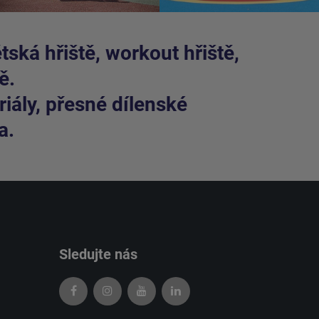
ská hřiště, workout hřiště,
ě.
iály, přesné dílenské
a.
Sledujte nás