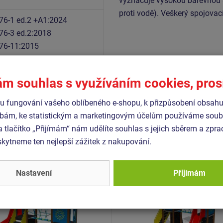
vyznačuje vysokou barevnou st
proti vodě). Veškerý spojovac
76-1 ed.2 +A1:2024
76-3 ed.2:2018
76-11:2015
ám souhlas s využíváním cookies, pro
Podobné
zboží
 fungování vašeho oblíbeného e-shopu, k přizpůsobení obsahu
bám, ke statistickým a marketingovým účelům používáme soubo
a tlačítko „Přijímám“ nám udělíte souhlas s jejich sběrem a zpr
- UNK-2027K-15
Produkt - UNK-2038K-15
ytneme ten nejlepší zážitek z nakupování.
 sestava klasik UNK2027K
Herní sestava klasik UN
kovová
- celokovová
Nastavení
Přijímám
Novinka