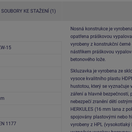
SOUBORY KE STAŽENÍ (1)
Nosná konstrukce je vyrobena
opatřena práškovou vypalovac
vyrobeny z konstrukční černé
KW-15
nástřikem práškovou vypalova
betonového lože.
Skluzavka je vyrobena ze sklo
vysoce kvalitního plastu HDP
hustotou, který se vyznačuje 
záření a hlavně bezpečností, 
3 m
nebezpečí zranění dětí ostrým
HERKULES (16 mm lana z poly
spojovány plastovými nebo hli
EN 1177
vyrobeny z HPL (vysokotlaký 