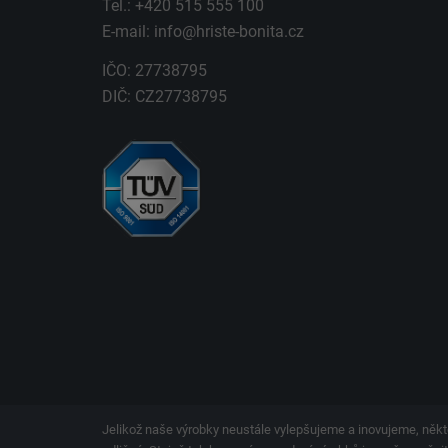
Tel.: +420 515 555 100
E-mail:
info@hriste-bonita.cz
IČO: 27738795
DIČ: CZ27738795
Jelikož naše výrobky neustále vylepšujeme a inovujeme, někt