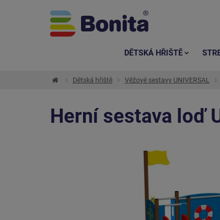
DĚTSKÁ HŘIŠTĚ
STR
Dětská hřiště
Věžové sestavy UNIVERSAL
Herní sestava loď