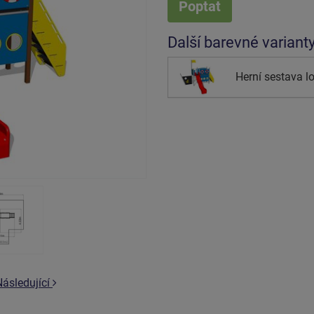
Poptat
Další barevné variant
Herní sestava l
Následující