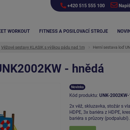
+420 515 555 100
Napi
EET WORKOUT
FITNESS A POSILOVACÍ STROJE
NOVI
Věžové sestavy KLASIK s výškou pádu nad 1m
Herní sestava loď 
 UNK2002KW - hnědá
Novinka
Kód produktu:
UNK-2002KW-
2x věž, skluzavka, stožár s vl
HDPE, 3x bariéra z HDPE, kres
bariéra s průzory (podpalubí)