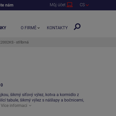
Můj účet
CS
šte nám
NKY
O FIRMĚ
KONTAKTY
2002KS - stříbrná
10
ajkou, šikmý síťový výlez, kotva a kormidlo z
lící tabule, šikmý výlez s nášlapy a bočnicemi,
.
Více informací