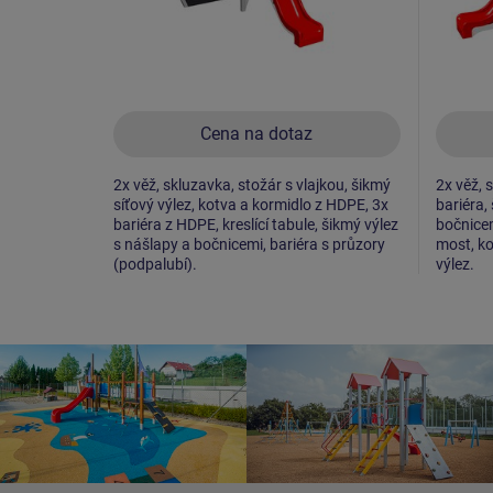
Cena na dotaz
2x věž, skluzavka, stožár s vlajkou, šikmý
2x věž, s
síťový výlez, kotva a kormidlo z HDPE, 3x
bariéra,
bariéra z HDPE, kreslící tabule, šikmý výlez
bočnicem
s nášlapy a bočnicemi, bariéra s průzory
most, ko
(podpalubí).
výlez.