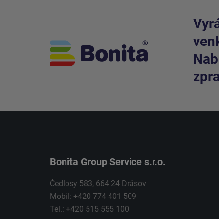
Vyrá
venk
Nabí
zpra
Bonita Group Service s.r.o.
Čedlosy 583, 664 24 Drásov
Mobil: +420 774 401 509
Tel.: +420 515 555 100