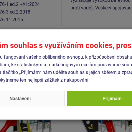
vyznačuje vysokou barevnou st
76-1 ed.2 +A1:2024
proti vodě). Veškerý spojovac
76-3 ed.2:2018
76-11:2015
ám souhlas s využíváním cookies, pro
Podobné
zboží
 fungování vašeho oblíbeného e-shopu, k přizpůsobení obsahu
bám, ke statistickým a marketingovým účelům používáme soubo
a tlačítko „Přijímám“ nám udělíte souhlas s jejich sběrem a zpr
- UNK-2027K-10
Produkt - UNK-2030K-10
ytneme ten nejlepší zážitek z nakupování.
 sestava klasik UNK2027K
Herní sestava loď UNK20
kovová
celokovová
Novinka
Nastavení
Přijímám