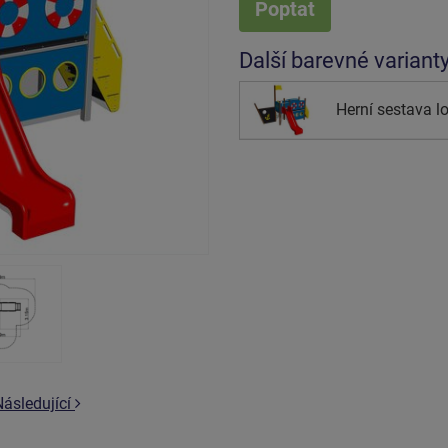
Poptat
Další barevné variant
Herní sestava 
Následující