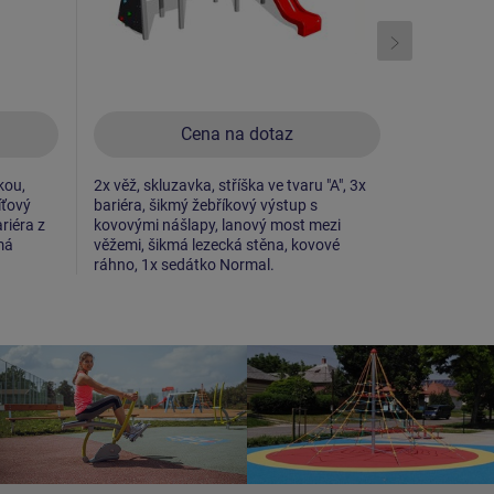
Cena na dotaz
kou,
2x věž, skluzavka, stříška ve tvaru "A", 3x
2x věž, sklu
íťový
bariéra, šikmý žebříkový výstup s
šikmý výlez
riéra z
kovovými nášlapy, lanový most mezi
lezecká stě
má
věžemi, šikmá lezecká stěna, kovové
stěna, lano
ráhno, 1x sedátko Normal.
bariéra.