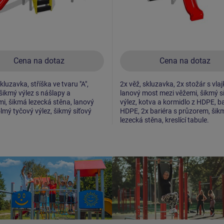
Cena na dotaz
Cena na dotaz
kluzavka, stříška ve tvaru "A",
2x věž, skluzavka, 2x stožár s vlaj
 šikmý výlez s nášlapy a
lanový most mezi věžemi, šikmý s
i, šikmá lezecká stěna, lanový
výlez, kotva a kormidlo z HDPE, ba
lmý tyčový výlez, šikmý síťový
HDPE, 2x bariéra s průzorem, šik
lezecká stěna, kreslící tabule.