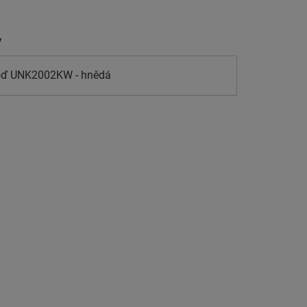
y
loď UNK2002KW - hnědá