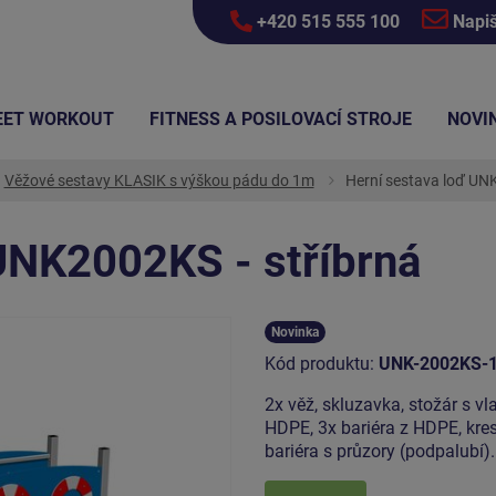
+420 515 555 100
Napi
EET WORKOUT
FITNESS A POSILOVACÍ STROJE
NOVI
Věžové sestavy KLASIK s výškou pádu do 1m
Herní sestava loď UNK
UNK2002KS - stříbrná
Novinka
Kód produktu:
UNK-2002KS-
2x věž, skluzavka, stožár s vl
HDPE, 3x bariéra z HDPE, kres
bariéra s průzory (podpalubí)