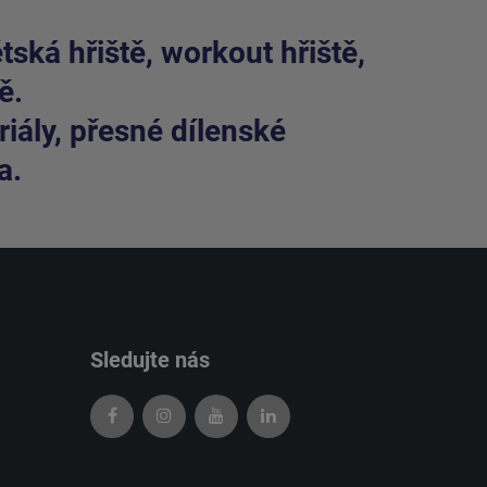
ská hřiště, workout hřiště,
ě.
iály, přesné dílenské
a.
Sledujte nás