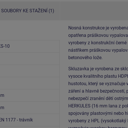
SOUBORY KE STAŽENÍ (1)
Nosná konstrukce je vyrobena
opatřena práškovou vypalovac
vyrobeny z konstrukční černé
S-10
nástřikem práškovou vypalova
betonového lože.
Skluzavka je vyrobena ze sklo
vysoce kvalitního plastu HDP
hustotou, který se vyznačuje 
záření a hlavně bezpečností, 
5 m
nebezpečí zranění dětí ostrým
HERKULES (16 mm lana z poly
5 m
spojovány plastovými nebo hli
EN 1177 - trávník
vyrobeny z HPL (vysokotlaký 