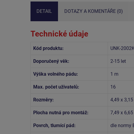
DETAIL
DOTAZY A KOMENTÁŘE (0)
Technické údaje
Kód produktu:
UNK-2002K
Doporučený věk:
2-15 let
Výška volného pádu:
1 m
Max. počet uživatelů:
16
Rozměry:
4,49 x 3,1
Plocha nutná pro montáž:
7,49 x 6,6
Povrch, tlumící pád:
dle normy 