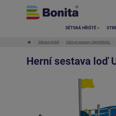
DĚTSKÁ HŘIŠTĚ
STR
Dětská hřiště
Věžové sestavy UNIVERSAL
Herní sestava loď 