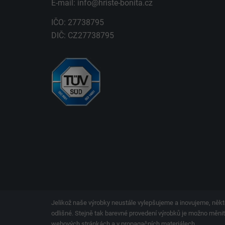
E-mail:
info@hriste-bonita.cz
IČO: 27738795
DIČ: CZ27738795
Jelikož naše výrobky neustále vylepšujeme a inovujeme, někt
odlišné. Stejně tak barevné provedení výrobků je možno měnit.
webových stránkách a v propagačních materiálech.