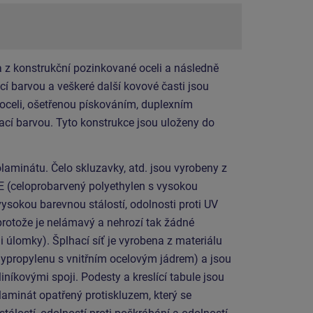
 z konstrukční pozinkované oceli a následně
í barvou a veškeré další kovové časti jsou
 oceli, ošetřenou pískováním, duplexním
cí barvou. Tyto konstrukce jsou uloženy do
laminátu. Čelo skluzavky, atd. jsou vyrobeny z
E (celoprobarvený polyethylen s vysokou
vysokou barevnou stálostí, odolnosti proti UV
protože je nelámavý a nehrozí tak žádné
i úlomky). Šplhací síť je vyrobena z materiálu
propylenu s vnitřním ocelovým jádrem) a jsou
níkovými spoji. Podesty a kreslící tabule jsou
laminát opatřený protiskluzem, který se