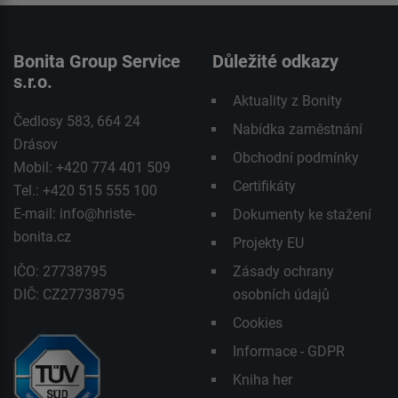
Bonita Group Service
Důležité odkazy
s.r.o.
Aktuality z Bonity
Čedlosy 583, 664 24
Nabídka zaměstnání
Drásov
Obchodní podmínky
Mobil: +420 774 401 509
Certifikáty
Tel.: +420 515 555 100
E-mail:
info@hriste-
Dokumenty ke stažení
bonita.cz
Projekty EU
IČO: 27738795
Zásady ochrany
DIČ: CZ27738795
osobních údajů
Cookies
Informace - GDPR
Kniha her