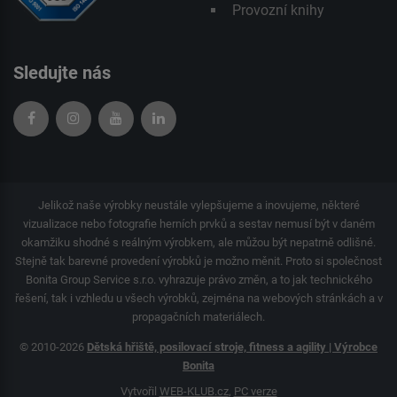
Provozní knihy
Sledujte nás
Jelikož naše výrobky neustále vylepšujeme a inovujeme, některé
vizualizace nebo fotografie herních prvků a sestav nemusí být v daném
okamžiku shodné s reálným výrobkem, ale můžou být nepatrně odlišné.
Stejně tak barevné provedení výrobků je možno měnit. Proto si společnost
Bonita Group Service s.r.o. vyhrazuje právo změn, a to jak technického
řešení, tak i vzhledu u všech výrobků, zejména na webových stránkách a v
propagačních materiálech.
© 2010-2026
Dětská hřiště, posilovací stroje, fitness a agility | Výrobce
Bonita
Vytvořil
WEB-KLUB.cz
,
PC verze