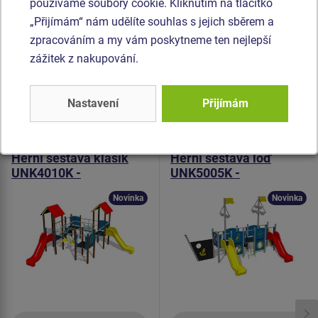
odolností proti vodě). Horolezecké chyty jsou vyrobeny z
používáme soubory cookie. Kliknutím na tlačítko
polyesteru, což zaručuje dlouhou životnost, stálobarevnost
„Přijímám“ nám udělíte souhlas s jejich sběrem a
i šetrný povrch pro kůži na rukou. Veškerý spojovací
zpracováním a my vám poskytneme ten nejlepší
materiál je pozinkovaný nebo nerezový.
zážitek z nakupování.
Podobné
zboží
Nastavení
Přijímám
Produkt - UNK-4010K-10
Produkt - UNK-5005K-10
Herní sestava klasik
Herní sestava loď
UNK4010K -
UNK5005K -
celokovová
celokovová
Novinka
Novinka