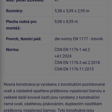
Max. počet uživatelů:
41
Rozměry:
5,58 x 5,09 x 2,95 m
Plocha nutná pro
9,08 x 8,59 m
montáž:
Povrch, tlumící pád:
dle normy EN 1177 - trávník
Norma:
ČSN EN 1176-1 ed.2
+A1:2024
ČSN EN 1176-3 ed.2:2018
ČSN EN 1176-11:2015
Nosná konstrukce je vyrobena z konstrukční pozinkované
oceli a následně opatřena práškovou vypalovací barvou a
veškeré další kovové časti jsou vyrobeny z konstrukční
černé oceli, ošetřenou pískováním, duplexním nástřikem
práškovou vypalovací barvou. Tyto konstrukce jsou