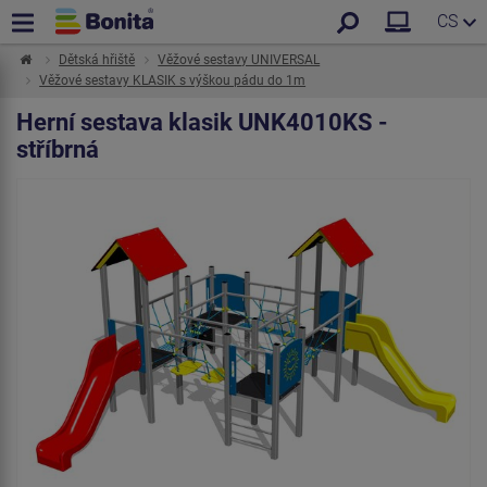
CS
Dětská hřiště
Věžové sestavy UNIVERSAL
Věžové sestavy KLASIK s výškou pádu do 1m
Herní sestava klasik UNK4010KS -
stříbrná