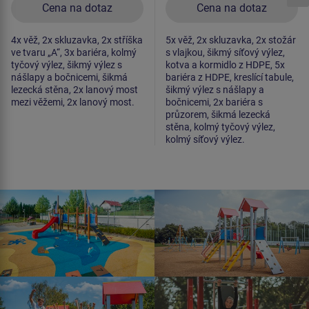
Cena na dotaz
Cena na dotaz
4x věž, 2x skluzavka, 2x stříška
5x věž, 2x skluzavka, 2x stožár
ve tvaru „A“, 3x bariéra, kolmý
s vlajkou, šikmý síťový výlez,
tyčový výlez, šikmý výlez s
kotva a kormidlo z HDPE, 5x
nášlapy a bočnicemi, šikmá
bariéra z HDPE, kreslící tabule,
lezecká stěna, 2x lanový most
šikmý výlez s nášlapy a
mezi věžemi, 2x lanový most.
bočnicemi, 2x bariéra s
průzorem, šikmá lezecká
stěna, kolmý tyčový výlez,
kolmý síťový výlez.