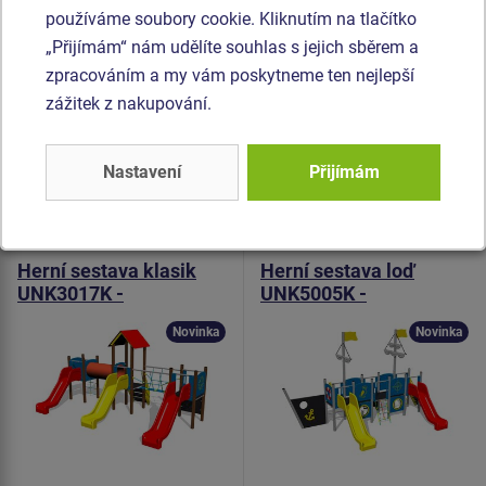
zaručuje dlouhou životnost, stálobarevnost i šetrný povrch
používáme soubory cookie. Kliknutím na tlačítko
pro kůži na rukou. Prolézací tunel je vyroben z HDPE
„Přijímám“ nám udělíte souhlas s jejich sběrem a
(celoprobarvený polyethylen, který se vyznačuje vysokou
zpracováním a my vám poskytneme ten nejlepší
barevnou stálostí a odolností proti UV záření). Veškerý
zážitek z nakupování.
spojovací materiál je pozinkovaný nebo nerezový.
Nastavení
Přijímám
Podobné
zboží
Produkt - UNK-3017K-10
Produkt - UNK-5005K-10
Herní sestava klasik
Herní sestava loď
UNK3017K -
UNK5005K -
celokovová
celokovová
Novinka
Novinka