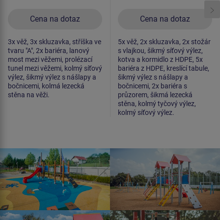
Cena na dotaz
Cena na dotaz
3x věž, 3x skluzavka, stříška ve
5x věž, 2x skluzavka, 2x stožár
tvaru "A", 2x bariéra, lanový
s vlajkou, šikmý síťový výlez,
most mezi věžemi, prolézací
kotva a kormidlo z HDPE, 5x
tunel mezi věžemi, kolmý síťový
bariéra z HDPE, kreslící tabule,
výlez, šikmý výlez s nášlapy a
šikmý výlez s nášlapy a
bočnicemi, kolmá lezecká
bočnicemi, 2x bariéra s
stěna na věži.
průzorem, šikmá lezecká
stěna, kolmý tyčový výlez,
kolmý síťový výlez.