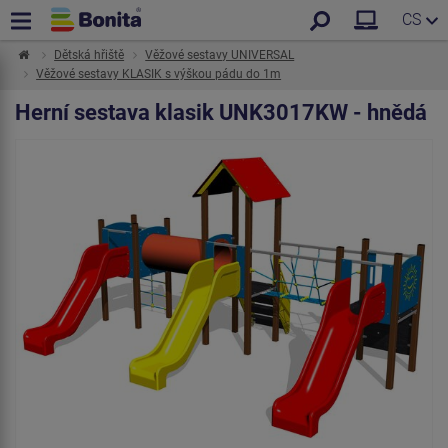
CS
Dětská hřiště
Věžové sestavy UNIVERSAL
Věžové sestavy KLASIK s výškou pádu do 1m
Herní sestava klasik UNK3017KW - hnědá