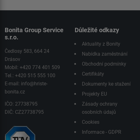
Bonita Group Service
Důležité odkazy
s.r.o.
Aktuality z Bonity
Čedlosy 583, 664 24
Nabídka zaměstnání
Drásov
Obchodní podmínky
Mobil: +420 774 401 509
Certifikáty
Tel.: +420 515 555 100
E-mail:
info@hriste-
Dokumenty ke stažení
bonita.cz
Projekty EU
IČO: 27738795
Zásady ochrany
DIČ: CZ27738795
osobních údajů
Cookies
Informace - GDPR