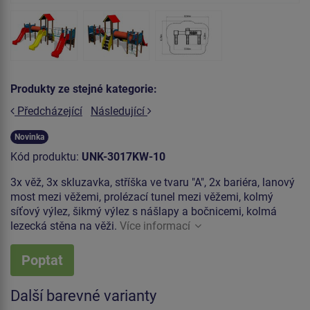
Produkty ze stejné kategorie:
Předcházející
Následující
Novinka
Kód produktu:
UNK-3017KW-10
3x věž, 3x skluzavka, stříška ve tvaru "A", 2x bariéra, lanový
most mezi věžemi, prolézací tunel mezi věžemi, kolmý
síťový výlez, šikmý výlez s nášlapy a bočnicemi, kolmá
lezecká stěna na věži.
Více informací
Poptat
Další barevné varianty