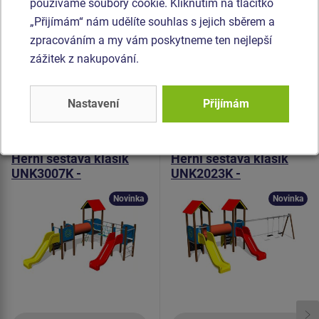
vodě). Prolézací tunel je vyroben z HDPE (celoprobarvený
používáme soubory cookie. Kliknutím na tlačítko
polyethylen, který se vyznačuje vysokou barevnou stálostí
„Přijímám“ nám udělíte souhlas s jejich sběrem a
a odolností proti UV záření). Veškerý materiál je
zpracováním a my vám poskytneme ten nejlepší
pozinkovaný nebo nerezový.
zážitek z nakupování.
Podobné
zboží
Nastavení
Přijímám
Produkt - UNK-3007K-10
Produkt - UNK-2023K-10
Herní sestava klasik
Herní sestava klasik
UNK3007K -
UNK2023K -
celokovová
celokovová
Novinka
Novinka