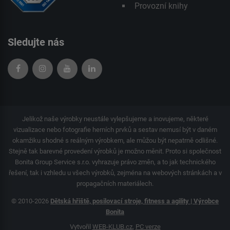
Provozní knihy
Sledujte nás
Jelikož naše výrobky neustále vylepšujeme a inovujeme, některé
vizualizace nebo fotografie herních prvků a sestav nemusí být v daném
okamžiku shodné s reálným výrobkem, ale můžou být nepatrně odlišné.
Stejně tak barevné provedení výrobků je možno měnit. Proto si společnost
Bonita Group Service s.r.o. vyhrazuje právo změn, a to jak technického
řešení, tak i vzhledu u všech výrobků, zejména na webových stránkách a v
propagačních materiálech.
© 2010-2026
Dětská hřiště, posilovací stroje, fitness a agility | Výrobce
Bonita
Vytvořil
WEB-KLUB.cz
,
PC verze