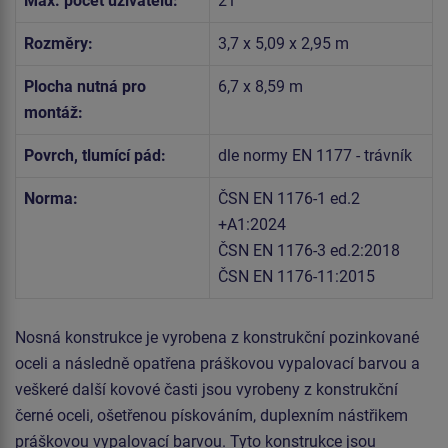
Max. počet uživatelů:
21
Rozměry:
3,7 x 5,09 x 2,95 m
Plocha nutná pro
6,7 x 8,59 m
montáž:
Povrch, tlumící pád:
dle normy EN 1177 - trávník
Norma:
ČSN EN 1176-1 ed.2
+A1:2024
ČSN EN 1176-3 ed.2:2018
ČSN EN 1176-11:2015
Nosná konstrukce je vyrobena z konstrukční pozinkované
oceli a následně opatřena práškovou vypalovací barvou a
veškeré další kovové časti jsou vyrobeny z konstrukční
černé oceli, ošetřenou pískováním, duplexním nástřikem
práškovou vypalovací barvou. Tyto konstrukce jsou