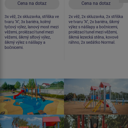
Cena na dotaz
Cena na dotaz
3x věž, 2x skluzavka, stříška ve
2x věž, 2x skluzavka, 2x stříška
tvaru "A", 3x bariéra, kolmý
ve tvaru "A", 2x bariéra, šikmý
tyčový výlez, lanový most mezi
výlez s nášlapy a bočnicemi,
věžemi, prolézací tunel mezi
prolézací tunel mezi věžemi,
věžemi, šikmý síťový výlez,
šikmá lezecká stěna, kovové
šikmý výlez s nášlapy a
ráhno, 2x sedátko Normal.
bočnicemi.