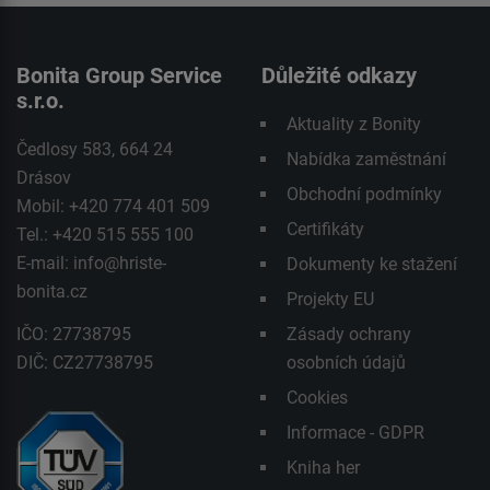
Bonita Group Service
Důležité odkazy
s.r.o.
Aktuality z Bonity
Čedlosy 583, 664 24
Nabídka zaměstnání
Drásov
Obchodní podmínky
Mobil: +420 774 401 509
Certifikáty
Tel.: +420 515 555 100
E-mail:
info@hriste-
Dokumenty ke stažení
bonita.cz
Projekty EU
IČO: 27738795
Zásady ochrany
DIČ: CZ27738795
osobních údajů
Cookies
Informace - GDPR
Kniha her