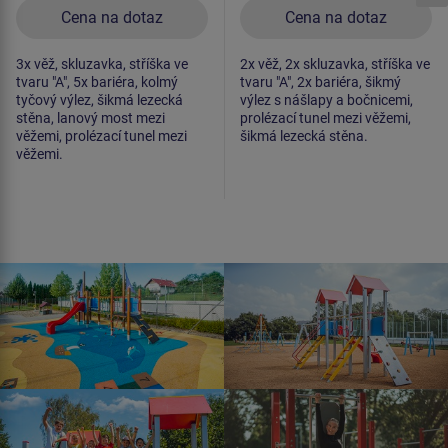
Cena na dotaz
Cena na dotaz
3x věž, skluzavka, stříška ve
2x věž, 2x skluzavka, stříška ve
tvaru "A", 5x bariéra, kolmý
tvaru "A", 2x bariéra, šikmý
tyčový výlez, šikmá lezecká
výlez s nášlapy a bočnicemi,
stěna, lanový most mezi
prolézací tunel mezi věžemi,
věžemi, prolézací tunel mezi
šikmá lezecká stěna.
věžemi.