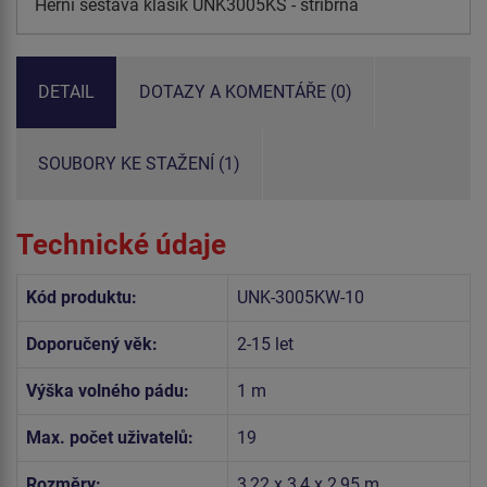
Herní sestava klasik UNK3005KS - stříbrná
DETAIL
DOTAZY A KOMENTÁŘE (0)
SOUBORY KE STAŽENÍ (1)
Technické údaje
Kód produktu:
UNK-3005KW-10
Doporučený věk:
2-15 let
Výška volného pádu:
1 m
Max. počet uživatelů:
19
Rozměry:
3,22 x 3,4 x 2,95 m