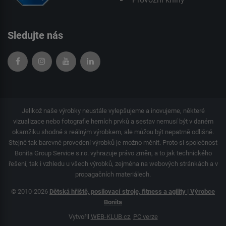
Sledujte nás
Jelikož naše výrobky neustále vylepšujeme a inovujeme, některé
vizualizace nebo fotografie herních prvků a sestav nemusí být v daném
okamžiku shodné s reálným výrobkem, ale můžou být nepatrně odlišné.
Stejně tak barevné provedení výrobků je možno měnit. Proto si společnost
Bonita Group Service s.r.o. vyhrazuje právo změn, a to jak technického
řešení, tak i vzhledu u všech výrobků, zejména na webových stránkách a v
propagačních materiálech.
© 2010-2026
Dětská hřiště, posilovací stroje, fitness a agility | Výrobce
Bonita
Vytvořil
WEB-KLUB.cz
,
PC verze