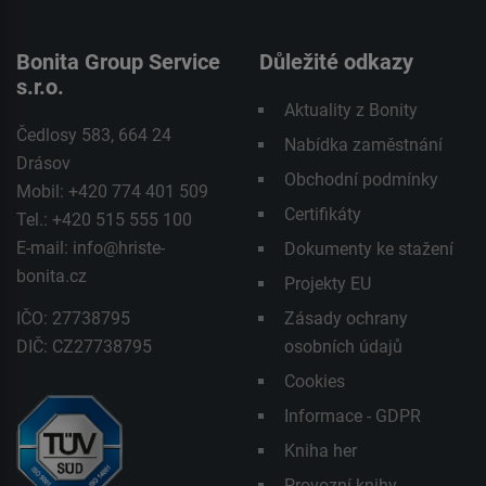
Bonita Group Service
Důležité odkazy
s.r.o.
Aktuality z Bonity
Čedlosy 583, 664 24
Nabídka zaměstnání
Drásov
Obchodní podmínky
Mobil: +420 774 401 509
Certifikáty
Tel.: +420 515 555 100
E-mail:
info@hriste-
Dokumenty ke stažení
bonita.cz
Projekty EU
IČO: 27738795
Zásady ochrany
DIČ: CZ27738795
osobních údajů
Cookies
Informace - GDPR
Kniha her
Provozní knihy