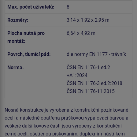
Max. počet uživatelů:
8
Rozměry:
3,14 x 1,92 x 2,95 m
Plocha nutná pro
6,64 x 4,92 m
montáž:
Povrch, tlumící pád:
dle normy EN 1177 - trávník
Norma:
ČSN EN 1176-1 ed.2
+A1:2024
ČSN EN 1176-3 ed.2:2018
ČSN EN 1176-11:2015
Nosná konstrukce je vyrobena z konstrukční pozinkované
oceli a následně opatřena práškovou vypalovací barvou a
veškeré další kovové časti jsou vyrobeny z konstrukční
černé oceli, ošetřenou pískováním, duplexním nástřikem