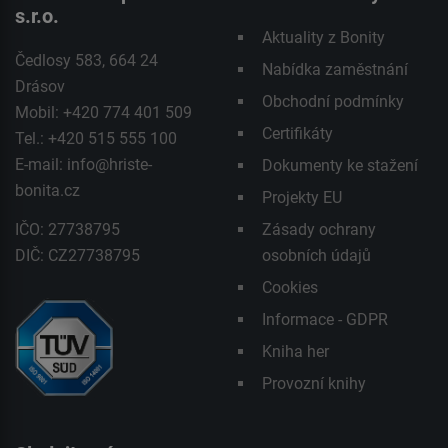
s.r.o.
Aktuality z Bonity
Čedlosy 583, 664 24
Nabídka zaměstnání
Drásov
Obchodní podmínky
Mobil: +420 774 401 509
Certifikáty
Tel.: +420 515 555 100
E-mail:
info@hriste-
Dokumenty ke stažení
bonita.cz
Projekty EU
IČO: 27738795
Zásady ochrany
DIČ: CZ27738795
osobních údajů
Cookies
Informace - GDPR
Kniha her
Provozní knihy