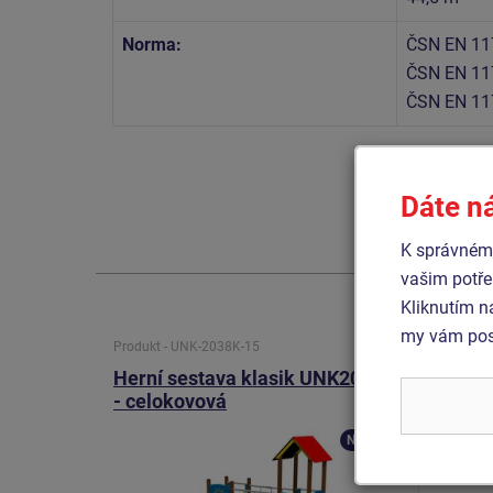
Norma:
ČSN EN 11
ČSN EN 11
ČSN EN 11
Dáte n
K správnému
vašim potře
Kliknutím n
my vám posk
Produkt - UNK-2038K-15
Produkt 
Herní sestava klasik UNK2038K
Herní
- celokovová
- celo
Novinka