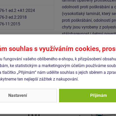
laminát opatřený protiskluzem
odolností proti poškrábání a 
76-1 ed.2 +A1:2024
(vysokotlaký laminát, který s
76-3 ed.2:2018
proti poškrábání, odolností pr
76-11:2015
chyty jsou vyrobeny z polyest
stálobarevnost i šetrný povrc
pozinkovaný nebo nerezový.
ám souhlas s využíváním cookies, pro
 fungování vašeho oblíbeného e-shopu, k přizpůsobení obsahu
Podobné
zboží
bám, ke statistickým a marketingovým účelům používáme soubo
a tlačítko „Přijímám“ nám udělíte souhlas s jejich sběrem a zpr
ytneme ten nejlepší zážitek z nakupování.
- UNK-2051K-15
Produkt - UNK-2032K-15
 sestava klasik UNK2051K
Herní sestava klasik UN
kovová
- celokovová
Nastavení
Přijímám
Novinka