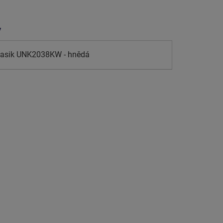
y
klasik UNK2038KW - hnědá