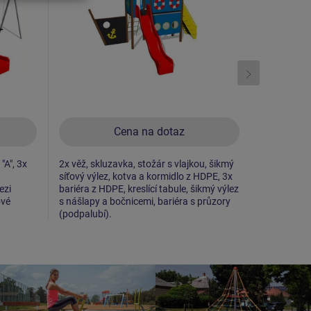
Cena na dotaz
"A", 3x
2x věž, skluzavka, stožár s vlajkou, šikmý
2x věž, skl
síťový výlez, kotva a kormidlo z HDPE, 3x
lanový most
ezi
bariéra z HDPE, kreslící tabule, šikmý výlez
výlez, kotv
ové
s nášlapy a bočnicemi, bariéra s průzory
HDPE, 2x b
(podpalubí).
lezecká stěn