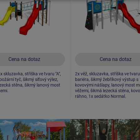
Cena na dotaz
Cena na dotaz
x skluzavka, stříška ve tvaru "A",
2x věž, skluzavka, stříška ve tvaru 
požární tyč, šikmý síťový výlez,
bariéra, šikmý žebříkový výstup s
zecká stěna, šikmý lanový most
kovovými nášlapy, lanový most m
žemi.
věžemi, šikmá lezecká stěna, kov
ráhno, 1x sedátko Normal.