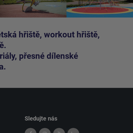
ská hřiště, workout hřiště,
ě.
iály, přesné dílenské
a.
Sledujte nás