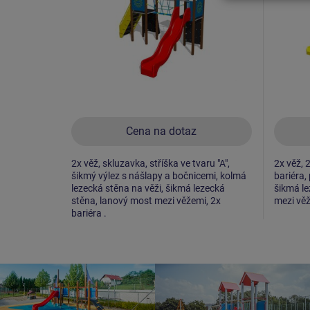
Cena na dotaz
2x věž, skluzavka, stříška ve tvaru "A",
2x věž, 2
šikmý výlez s nášlapy a bočnicemi, kolmá
bariéra, 
lezecká stěna na věži, šikmá lezecká
šikmá le
stěna, lanový most mezi věžemi, 2x
mezi vě
bariéra .