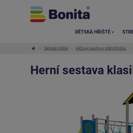
DĚTSKÁ HŘIŠTĚ
STR
Dětská hřiště
Věžové sestavy UNIVERSAL
Herní sestava klas