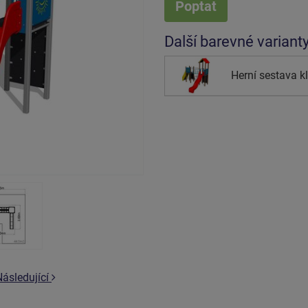
Poptat
Další barevné variant
Herní sestava 
Následující