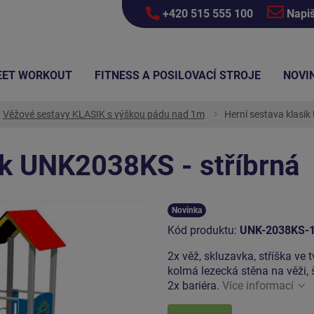
+420 515 555 100
Napi
EET WORKOUT
FITNESS A POSILOVACÍ STROJE
NOVI
Věžové sestavy KLASIK s výškou pádu nad 1m
Herní sestava klasik
ik UNK2038KS - stříbrná
Novinka
Kód produktu:
UNK-2038KS-
2x věž, skluzavka, stříška ve 
kolmá lezecká stěna na věži,
2x bariéra.
Více informací