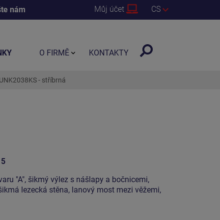
Můj účet
CS
šte nám
NKY
O FIRMĚ
KONTAKTY
 UNK2038KS - stříbrná
15
tvaru "A", šikmý výlez s nášlapy a bočnicemi,
 šikmá lezecká stěna, lanový most mezi věžemi,