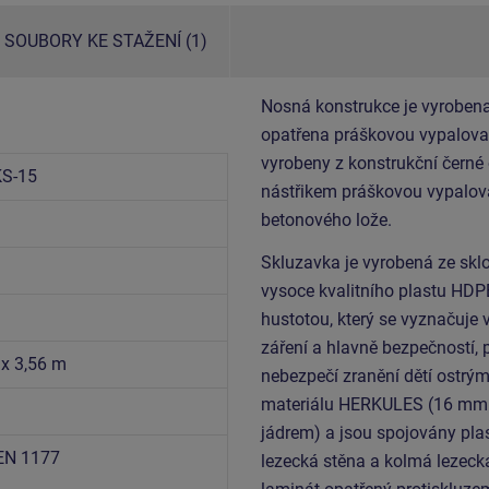
SOUBORY KE STAŽENÍ (1)
Nosná konstrukce je vyrobena
opatřena práškovou vypalovac
vyrobeny z konstrukční černé
S-15
nástřikem práškovou vypalova
betonového lože.
Skluzavka je vyrobená ze sklo
vysoce kvalitního plastu HDP
hustotou, který se vyznačuje 
záření a hlavně bezpečností, 
 x 3,56 m
nebezpečí zranění dětí ostrý
materiálu HERKULES (16 mm l
jádrem) a jsou spojovány pla
EN 1177
lezecká stěna a kolmá lezeck