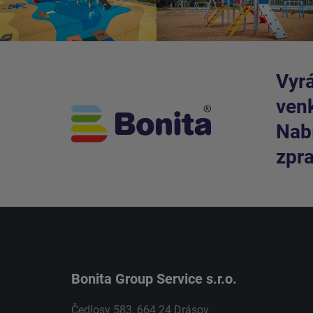
Vyrá
venk
Nabí
zpra
Bonita Group Service s.r.o.
Čedlosy 583, 664 24 Drásov