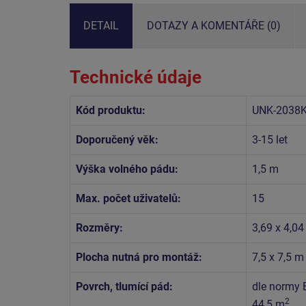
DETAIL
DOTAZY A KOMENTÁŘE (0)
Technické údaje
Kód produktu:
UNK-2038K
Doporučený věk:
3-15 let
Výška volného pádu:
1,5 m
Max. počet uživatelů:
15
Rozměry:
3,69 x 4,04
Plocha nutná pro montáž:
7,5 x 7,5 m
Povrch, tlumící pád:
dle normy 
2
44,5 m