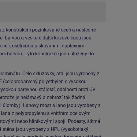
 z konstrukční pozinkované oceli a následně
í barvou a veškeré další kovové časti jsou
 oceli, ošetřenou pískováním, duplexním
cí barvou. Tyto konstrukce jsou uloženy do
laminátu. Čelo skluzavky, atd. jsou vyrobeny z
E (celoprobarvený polyethylen s vysokou
vysokou barevnou stálostí, odolnosti proti UV
protože je nelámavý a nehrozí tak žádné
mi úlomky). Lanový most a lano jsou vyrobeny z
ana z polypropylenu s vnitřním ocelovým
stovými nebo hliníkovými spoji. Podesty, šikmá
á stěna jsou vyrobeny z HPL (vysokotlaký