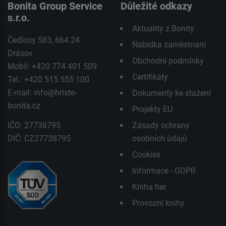
Bonita Group Service
Důležité odkazy
s.r.o.
Aktuality z Bonity
Čedlosy 583, 664 24
Nabídka zaměstnání
Drásov
Obchodní podmínky
Mobil: +420 774 401 509
Certifikáty
Tel.: +420 515 555 100
E-mail:
info@hriste-
Dokumenty ke stažení
bonita.cz
Projekty EU
IČO: 27738795
Zásady ochrany
DIČ: CZ27738795
osobních údajů
Cookies
Informace - GDPR
Kniha her
Provozní knihy