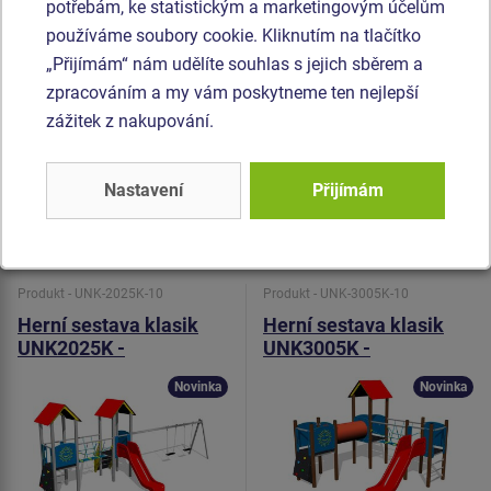
potřebám, ke statistickým a marketingovým účelům
hliníkové, obalené měkkou a pohodlnou pryží. Houpačka je
používáme soubory cookie. Kliknutím na tlačítko
zavěšena pomocí nerezových řetězů na kovovém
„Přijímám“ nám udělíte souhlas s jejich sběrem a
nosníku. Horolezecké chyty jsou vyrobeny z polyesteru, což
zpracováním a my vám poskytneme ten nejlepší
zaručuje dlouhou životnost, stálobarevnost i šetrný povrch
zážitek z nakupování.
pro kůži na rukou. Veškerý spojovací materiál je
pozinkovaný nebo nerezový.
Nastavení
Přijímám
Podobné
zboží
Produkt - UNK-2025K-10
Produkt - UNK-3005K-10
Herní sestava klasik
Herní sestava klasik
UNK2025K -
UNK3005K -
celokovová
celokovová
Novinka
Novinka