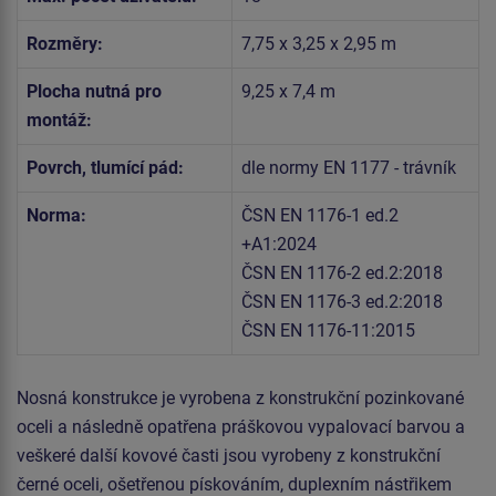
Rozměry:
7,75 x 3,25 x 2,95 m
Plocha nutná pro
9,25 x 7,4 m
montáž:
Povrch, tlumící pád:
dle normy EN 1177 - trávník
Norma:
ČSN EN 1176-1 ed.2
+A1:2024
ČSN EN 1176-2 ed.2:2018
ČSN EN 1176-3 ed.2:2018
ČSN EN 1176-11:2015
Nosná konstrukce je vyrobena z konstrukční pozinkované
oceli a následně opatřena práškovou vypalovací barvou a
veškeré další kovové časti jsou vyrobeny z konstrukční
černé oceli, ošetřenou pískováním, duplexním nástřikem