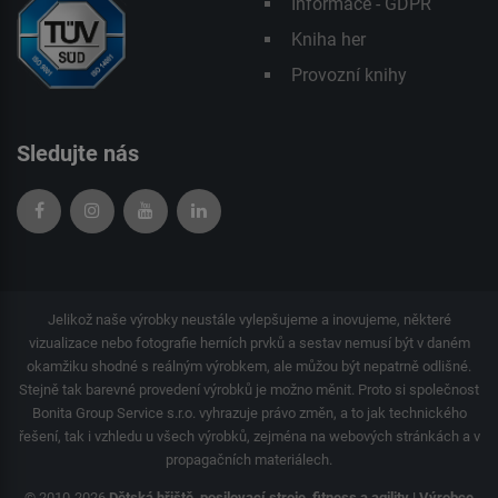
Informace - GDPR
Kniha her
Provozní knihy
Sledujte nás
Jelikož naše výrobky neustále vylepšujeme a inovujeme, některé
vizualizace nebo fotografie herních prvků a sestav nemusí být v daném
okamžiku shodné s reálným výrobkem, ale můžou být nepatrně odlišné.
Stejně tak barevné provedení výrobků je možno měnit. Proto si společnost
Bonita Group Service s.r.o. vyhrazuje právo změn, a to jak technického
řešení, tak i vzhledu u všech výrobků, zejména na webových stránkách a v
propagačních materiálech.
© 2010-2026
Dětská hřiště, posilovací stroje, fitness a agility | Výrobce