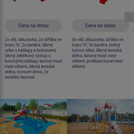
Cena na dotaz
Cena na dotaz
2x věž, skluzavka, 2x stříška ve
3x věž, skluzavka, stříška ve
tvaru "A", 2x bariéra, šikmý
tvaru "A", 5x bariéra, kolmý
výlez s nášlapy a bočnicemi,
tyčový výlez, šikmá lezecká
šikmý žebříkový výstup s
stěna, lanový most mezi
kovovými nášlapy, lanový most
věžemi, prolézací tunel mezi
mezi věžemi, šikmá lezecká
věžemi.
stěna, kovové ráhno, 2x
sedátko Normal.