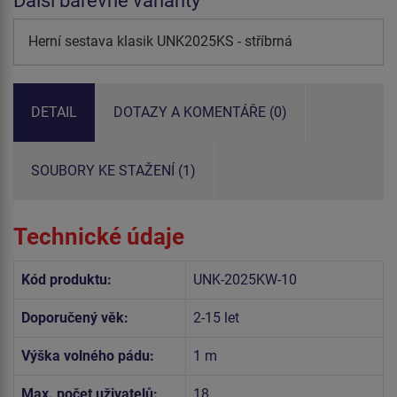
Další barevné varianty
Herní sestava klasik UNK2025KS - stříbrná
DETAIL
DOTAZY A KOMENTÁŘE (0)
SOUBORY KE STAŽENÍ (1)
Technické údaje
Kód produktu:
UNK-2025KW-10
Doporučený věk:
2-15 let
Výška volného pádu:
1 m
Max. počet uživatelů:
18