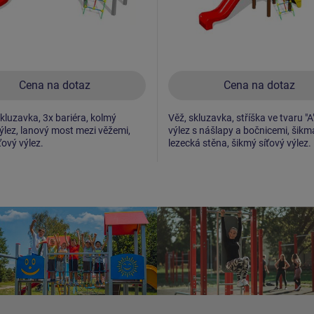
Cena na dotaz
Cena na dotaz
skluzavka, 3x bariéra, kolmý
Věž, skluzavka, stříška ve tvaru "A
ýlez, lanový most mezi věžemi,
výlez s nášlapy a bočnicemi, šikm
ťový výlez.
lezecká stěna, šikmý síťový výlez.