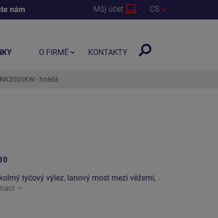
Můj účet
CS
šte nám
NKY
O FIRMĚ
KONTAKTY
 UNK2005KW - hnědá
10
, kolmý tyčový výlez, lanový most mezi věžemi,
rmací