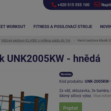
+420 515 555 100
Napi
EET WORKOUT
FITNESS A POSILOVACÍ STROJE
NOVI
Věžové sestavy KLASIK s výškou pádu do 1m
Herní sestava klasik
sik UNK2005KW - hnědá
Novinka
Kód produktu:
UNK-2005KW-
2x věž, skluzavka, 3x bariéra
šikmý síťový výlez.
Více info
Poptat