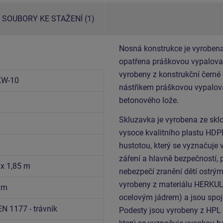
SOUBORY KE STAŽENÍ (1)
Nosná konstrukce je vyrobena
opatřena práškovou vypalovac
vyrobeny z konstrukční černé
KW-10
nástřikem práškovou vypalova
betonového lože.
Skluzavka je vyrobena ze sklo
vysoce kvalitního plastu HDP
hustotou, který se vyznačuje 
záření a hlavně bezpečností, 
 x 1,85 m
nebezpečí zranění dětí ostrým
vyrobeny z materiálu HERKUL
7 m
ocelovým jádrem) a jsou spoj
EN 1177 - trávník
Podesty jsou vyrobeny z HPL 