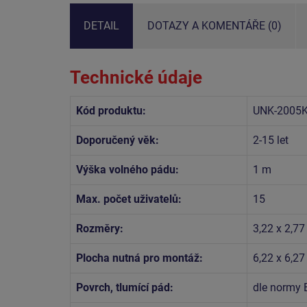
DETAIL
DOTAZY A KOMENTÁŘE (0)
Technické údaje
Kód produktu:
UNK-2005
Doporučený věk:
2-15 let
Výška volného pádu:
1 m
Max. počet uživatelů:
15
Rozměry:
3,22 x 2,77
Plocha nutná pro montáž:
6,22 x 6,2
Povrch, tlumící pád:
dle normy 