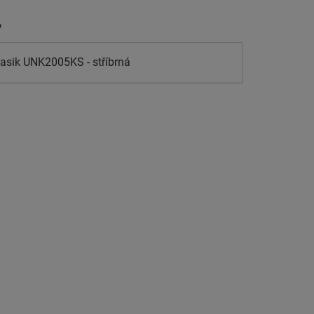
y
lasik UNK2005KS - stříbrná