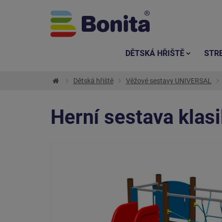
DĚTSKÁ HŘIŠTĚ
STR
Dětská hřiště
Věžové sestavy UNIVERSAL
Herní sestava kla