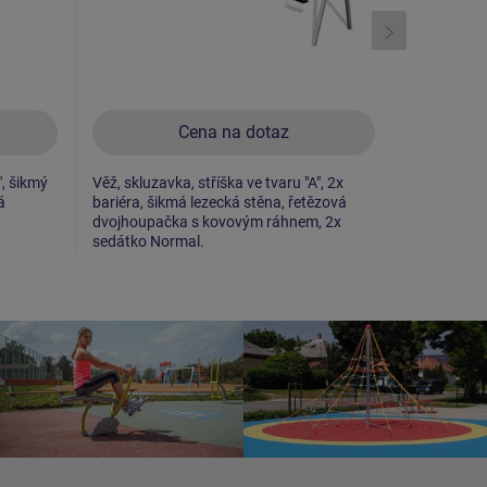
Cena na dotaz
", šikmý
Věž, skluzavka, stříška ve tvaru "A", 2x
2x věž, sklu
á
bariéra, šikmá lezecká stěna, řetězová
bariéra, ši
dvojhoupačka s kovovým ráhnem, 2x
bočnicemi.
sedátko Normal.