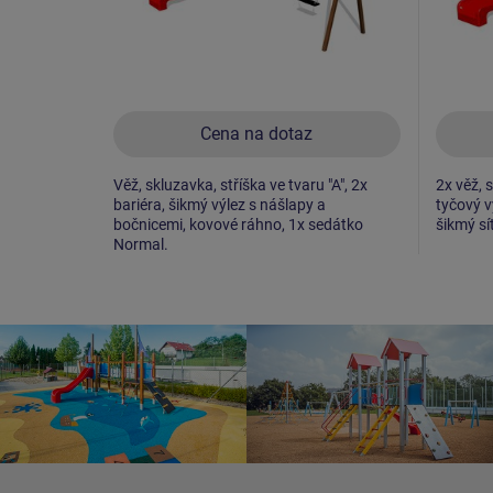
Cena na dotaz
Věž, skluzavka, stříška ve tvaru "A", 2x
2x věž, 
bariéra, šikmý výlez s nášlapy a
tyčový v
bočnicemi, kovové ráhno, 1x sedátko
šikmý sí
Normal.