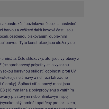
 z konstrukční pozinkované oceli a následně
í barvou a veškeré další kovové časti jsou
 oceli, ošetřenou pískováním, duplexním
cí barvou. Tyto konstrukce jsou uloženy do
laminátu. Čelo skluzavky, atd. jsou vyrobeny z
E (celoprobarvený polyethylen s vysokou
vysokou barevnou stálostí, odolnosti proti UV
protože je nelámavý a nehrozí tak žádné
i úlomky). Šplhací síť a lanový most jsou
ES (16 mm lana z polypropylenu s vnitřním
ovány plastovými nebo hliníkovými spoji.
(vysokotlaký laminát opatřený protiskluzem,