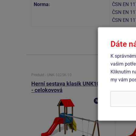
Norma:
ČSN EN 11
ČSN EN 11
ČSN EN 11
Dáte n
K správnému
vašim potře
Kliknutím n
Produkt - UNK-1025K-10
Produkt 
my vám posk
Herní sestava klasik UNK1025K
Herní
- celokovová
- celo
Novinka