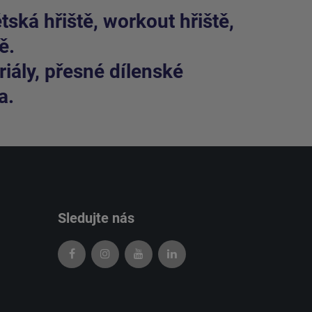
ská hřiště, workout hřiště,
ě.
iály, přesné dílenské
a.
Sledujte nás