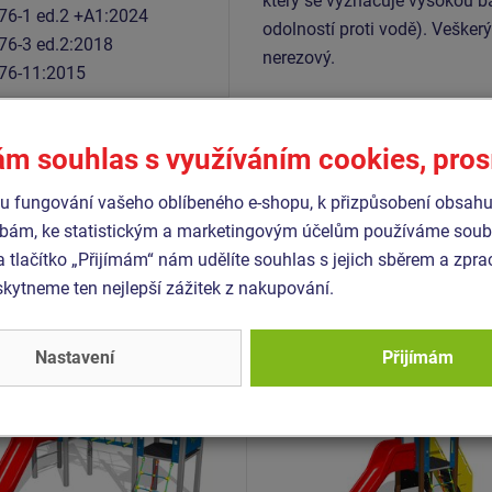
který se vyznačuje vysokou ba
76-1 ed.2 +A1:2024
odolností proti vodě). Vešker
76-3 ed.2:2018
nerezový.
76-11:2015
ám souhlas s využíváním cookies, pro
Podobné
zboží
 fungování vašeho oblíbeného e-shopu, k přizpůsobení obsahu
bám, ke statistickým a marketingovým účelům používáme soubo
a tlačítko „Přijímám“ nám udělíte souhlas s jejich sběrem a zpr
- UNK-2005K-10
Produkt - UNK-1024K-10
ytneme ten nejlepší zážitek z nakupování.
 sestava klasik UNK2005K
Herní sestava klasik UN
kovová
- celokovová
Nastavení
Přijímám
Novinka