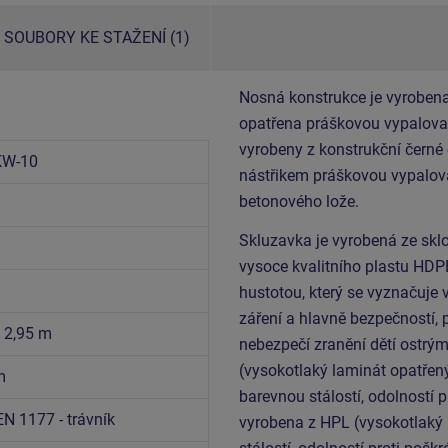
SOUBORY KE STAŽENÍ (1)
Nosná konstrukce je vyrobena
opatřena práškovou vypalovac
vyrobeny z konstrukční černé
KW-10
nástřikem práškovou vypalova
betonového lože.
Skluzavka je vyrobená ze sklo
vysoce kvalitního plastu HDP
hustotou, který se vyznačuje 
záření a hlavně bezpečností, 
x 2,95 m
nebezpečí zranění dětí ostrý
(vysokotlaký laminát opatřen
m
barevnou stálostí, odolností p
EN 1177 - trávník
vyrobena z HPL (vysokotlaký 