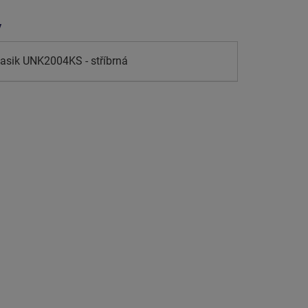
y
lasik UNK2004KS - stříbrná