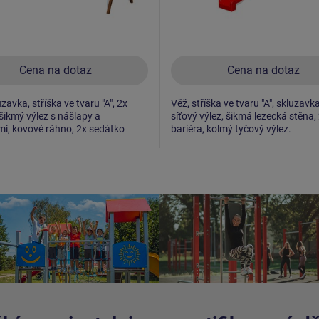
Cena na dotaz
Cena na dotaz
zavka, stříška ve tvaru "A", 2x
Věž, stříška ve tvaru "A", skluzavk
 šikmý výlez s nášlapy a
síťový výlez, šikmá lezecká stěna,
i, kovové ráhno, 2x sedátko
bariéra, kolmý tyčový výlez.