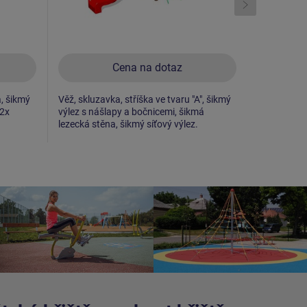
Cena na dotaz
a, šikmý
Věž, skluzavka, stříška ve tvaru "A", šikmý
2x věž, skl
 2x
výlez s nášlapy a bočnicemi, šikmá
tyčový výle
lezecká stěna, šikmý síťový výlez.
šikmý síťov