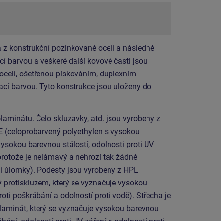
 z konstrukční pozinkované oceli a následně
í barvou a veškeré další kovové časti jsou
 oceli, ošetřenou pískováním, duplexním
cí barvou. Tyto konstrukce jsou uloženy do
laminátu. Čelo skluzavky, atd. jsou vyrobeny z
E (celoprobarvený polyethylen s vysokou
vysokou barevnou stálostí, odolnosti proti UV
protože je nelámavý a nehrozí tak žádné
mi úlomky). Podesty jsou vyrobeny z HPL
ý protiskluzem, který se vyznačuje vysokou
roti poškrábání a odolností proti vodě). Střecha je
laminát, který se vyznačuje vysokou barevnou