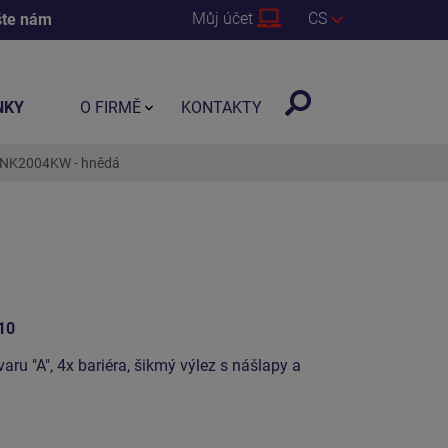
Můj účet
CS
šte nám
NKY
O FIRMĚ
KONTAKTY
 UNK2004KW - hnědá
10
varu "A", 4x bariéra, šikmý výlez s nášlapy a