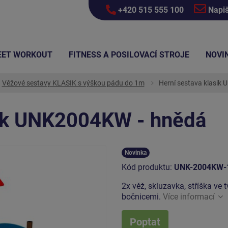
+420 515 555 100
Napi
EET WORKOUT
FITNESS A POSILOVACÍ STROJE
NOVI
Věžové sestavy KLASIK s výškou pádu do 1m
Herní sestava klasik
sik UNK2004KW - hnědá
Novinka
Kód produktu:
UNK-2004KW-
2x věž, skluzavka, stříška ve t
bočnicemi.
Více informací
Poptat