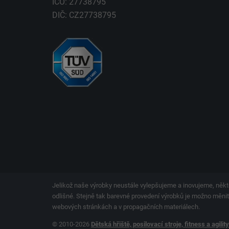
IČO: 27738795
DIČ: CZ27738795
Jelikož naše výrobky neustále vylepšujeme a inovujeme, někt
odlišné. Stejně tak barevné provedení výrobků je možno měnit.
webových stránkách a v propagačních materiálech.
© 2010-2026
Dětská hřiště, posilovací stroje, fitness a agilit