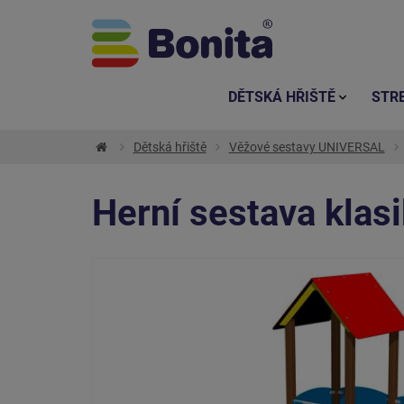
DĚTSKÁ HŘIŠTĚ
STR
Dětská hřiště
Věžové sestavy UNIVERSAL
Herní sestava kla