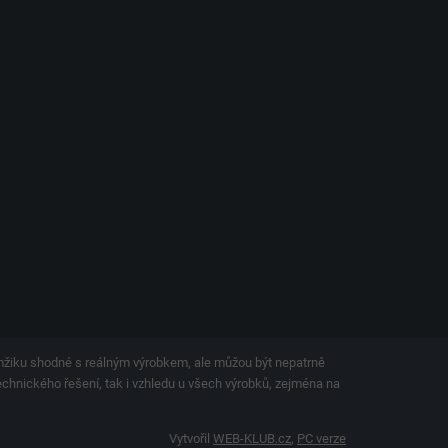
amžiku shodné s reálným výrobkem, ale můžou být nepatrně
technického řešení, tak i vzhledu u všech výrobků, zejména na
Vytvořil
WEB-KLUB.cz
,
PC verze