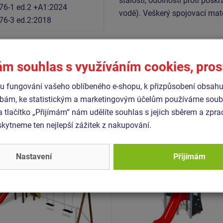
stálostí, odolností proti poškr
76-1 ed.2 +A1:2024
vodě). Veškerý spojovací mat
76-3 ed.2:2018
ám souhlas s využíváním cookies, pro
Podobné
zboží
 fungování vašeho oblíbeného e-shopu, k přizpůsobení obsahu
bám, ke statistickým a marketingovým účelům používáme soubo
a tlačítko „Přijímám“ nám udělíte souhlas s jejich sběrem a zpr
- UNK-1029K-10
Produkt - UNK-2061K-10
ytneme ten nejlepší zážitek z nakupování.
 sestava klasik UNK1029K
Herní sestava klasik UN
kovová
- celokovová
Novinka
Nastavení
Přijímám