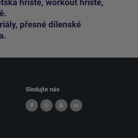
ská hřiště, workout hřiště,
ě.
iály, přesné dílenské
a.
Sledujte nás