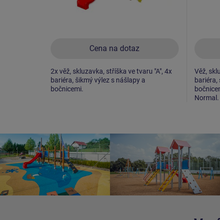
Cena na dotaz
2x věž, skluzavka, stříška ve tvaru "A", 4x
Věž, sklu
bariéra, šikmý výlez s nášlapy a
bariéra,
bočnicemi.
bočnicem
Normal.