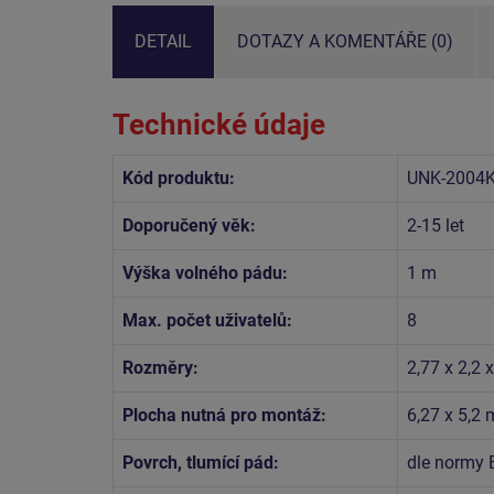
DETAIL
DOTAZY A KOMENTÁŘE (0)
Technické údaje
Kód produktu:
UNK-2004
Doporučený věk:
2-15 let
Výška volného pádu:
1 m
Max. počet uživatelů:
8
Rozměry:
2,77 x 2,2 
Plocha nutná pro montáž:
6,27 x 5,2 
Povrch, tlumící pád:
dle normy 