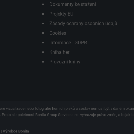
Dokumenty ke stažení
Projekty EU
Zásady ochrany osobních údajů
Cookies
Informace - GDPR
Kniha her
Provozní knihy
eré vizualizace nebo fotografie herních prvků a sestav nemusí být v daném ok
 Proto si společnost Bonita Group Service s.r.o. vyhrazuje právo změn, a to jak 
y | Výrobce Bonita