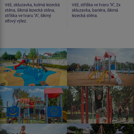
Věž, skluzavka, kolmá lezecká
Věž, stříška ve tvaru "A", 2x
stěna, šikmá lezecká stěna,
skluzavka, bariéra, šikmá
stříška ve tvaru "A", šikmý
lezecká stěna.
síťový výlez.