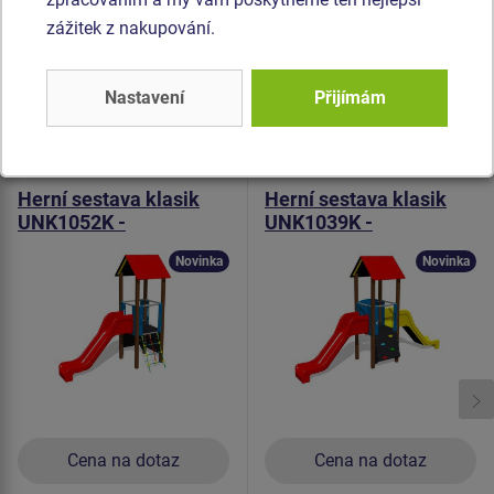
stálobarevnost i šetrný povrch pro kůži na rukou. Veškerý
zážitek z nakupování.
spojovací materiál je pozinkovaný nebo nerezový.
Nastavení
Přijímám
Podobné
zboží
Produkt - UNK-1052K-10
Produkt - UNK-1039K-10
Herní sestava klasik
Herní sestava klasik
UNK1052K -
UNK1039K -
celokovová
celokovová
Novinka
Novinka
Cena na dotaz
Cena na dotaz