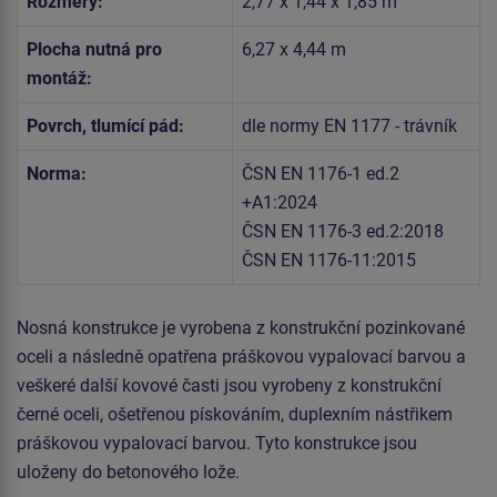
Rozměry:
2,77 x 1,44 x 1,85 m
Plocha nutná pro
6,27 x 4,44 m
montáž:
Povrch, tlumící pád:
dle normy EN 1177 - trávník
Norma:
ČSN EN 1176-1 ed.2
+A1:2024
ČSN EN 1176-3 ed.2:2018
ČSN EN 1176-11:2015
Nosná konstrukce je vyrobena z konstrukční pozinkované
oceli a následně opatřena práškovou vypalovací barvou a
veškeré další kovové časti jsou vyrobeny z konstrukční
černé oceli, ošetřenou pískováním, duplexním nástřikem
práškovou vypalovací barvou. Tyto konstrukce jsou
uloženy do betonového lože.