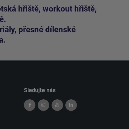
ská hřiště, workout hřiště,
ě.
iály, přesné dílenské
a.
Sledujte nás