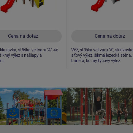
Cena na dotaz
Cena na dotaz
kluzavka, stříška ve tvaru "A", 4x
Věž, stříška ve tvaru "A", skluzavk
 šikmý výlez s nášlapy a
síťový výlez, šikmá lezecká stěna,
mi.
bariéra, kolmý tyčový výlez.