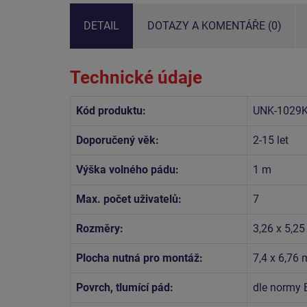
DETAIL
DOTAZY A KOMENTÁŘE (0)
Technické údaje
Kód produktu:
UNK-1029
Doporučený věk:
2-15 let
Výška volného pádu:
1 m
Max. počet uživatelů:
7
Rozměry:
3,26 x 5,25
Plocha nutná pro montáž:
7,4 x 6,76 
Povrch, tlumící pád:
dle normy 