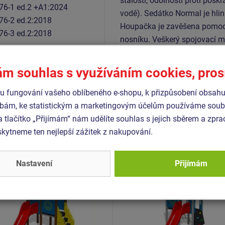
stálostí, odolností proti poškr
76-1 ed.2 +A1:2024
vodě). Sedátko Normal je hli
76-2 ed.2:2018
Houpačka je zavěšena pomoc
76-3 ed.2:2018
nosníku. Veškerý spojovací m
ám souhlas s využíváním cookies, pro
Podobné
zboží
 fungování vašeho oblíbeného e-shopu, k přizpůsobení obsahu
bám, ke statistickým a marketingovým účelům používáme soubo
a tlačítko „Přijímám“ nám udělíte souhlas s jejich sběrem a zpr
- UNK-2004K-10
Produkt - UNK-2061K-10
ytneme ten nejlepší zážitek z nakupování.
 sestava klasik UNK2004K
Herní sestava klasik UN
kovová
- celokovová
Nastavení
Přijímám
Novinka