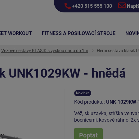
+420 515 555 100
Napi
EET WORKOUT
FITNESS A POSILOVACÍ STROJE
NOVI
Věžové sestavy KLASIK s výškou pádu do 1m
Herní sestava klasik
sik UNK1029KW - hnědá
Novinka
Kód produktu:
UNK-1029KW-
Věž, skluzavka, stříška ve tvar
bočnicemi, kovové ráhno, 2x
Poptat