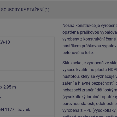
SOUBORY KE STAŽENÍ (1)
Nosná konstrukce je vyrobena
opatřena práškovou vypalovac
vyrobeny z konstrukční černé
KW-10
nástřikem práškovou vypalova
betonového lože.
Skluzavka je vyrobená ze sklo
vysoce kvalitního plastu HDP
hustotou, který se vyznačuje 
záření a hlavně bezpečností, 
 x 2,95 m
nebezpečí zranění dětí ostrý
(vysokotlaký laminát opatřen
m
barevnou stálostí, odolností p
EN 1177 - trávník
vyrobena z HPL (vysokotlaký 