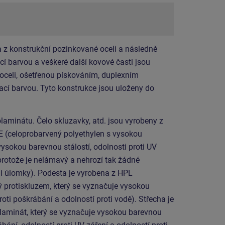
 z konstrukční pozinkované oceli a následně
í barvou a veškeré další kovové časti jsou
 oceli, ošetřenou pískováním, duplexním
cí barvou. Tyto konstrukce jsou uloženy do
laminátu. Čelo skluzavky, atd. jsou vyrobeny z
E (celoprobarvený polyethylen s vysokou
vysokou barevnou stálostí, odolnosti proti UV
protože je nelámavý a nehrozí tak žádné
mi úlomky). Podesta je vyrobena z HPL
ý protiskluzem, který se vyznačuje vysokou
roti poškrábání a odolností proti vodě). Střecha je
laminát, který se vyznačuje vysokou barevnou