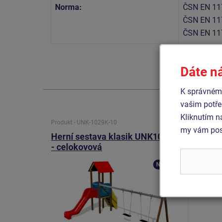
Norma:
ČSN EN 11
ČSN EN 11
ČSN EN 11
Dáte n
K správnému
vašim potře
Kliknutím n
Produkt - UNK-1029K-10
Produkt 
my vám posk
Herní sestava klasik UNK1029K
Herní
- celokovová
- celo
Novinka