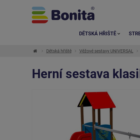
DĚTSKÁ HŘIŠTĚ
STR
Dětská hřiště
Věžové sestavy UNIVERSAL
Herní sestava kla