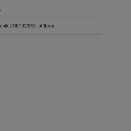
y
lasik UNK1029KS - stříbrná