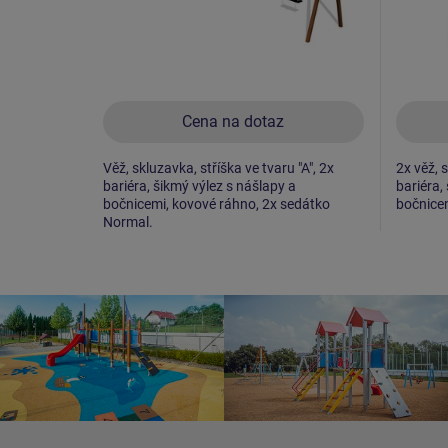
Cena na dotaz
Věž, skluzavka, stříška ve tvaru "A", 2x
2x věž, s
bariéra, šikmý výlez s nášlapy a
bariéra,
bočnicemi, kovové ráhno, 2x sedátko
bočnice
Normal.