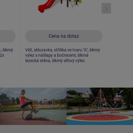
Cena na dotaz
a, šikmý
Věž, skluzavka, stříška ve tvaru "A", šikmý
2x věž, skl
 2x
výlez s nášlapy a bočnicemi, šikmá
tyčový výle
lezecká stěna, šikmý síťový výlez.
šikmý síťov