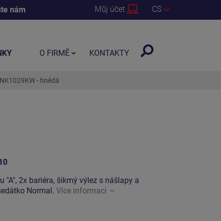
Můj účet
CS
šte nám
NKY
O FIRMĚ
KONTAKTY
 UNK1029KW - hnědá
10
u "A", 2x bariéra, šikmý výlez s nášlapy a
 sedátko Normal.
Více informací