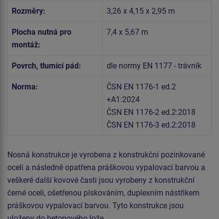
Rozměry:
3,26 x 4,15 x 2,95 m
Plocha nutná pro
7,4 x 5,67 m
montáž:
Povrch, tlumící pád:
dle normy EN 1177 - trávník
Norma:
ČSN EN 1176-1 ed.2
+A1:2024
ČSN EN 1176-2 ed.2:2018
ČSN EN 1176-3 ed.2:2018
Nosná konstrukce je vyrobena z konstrukční pozinkované
oceli a následně opatřena práškovou vypalovací barvou a
veškeré další kovové časti jsou vyrobeny z konstrukční
černé oceli, ošetřenou pískováním, duplexním nástřikem
práškovou vypalovací barvou. Tyto konstrukce jsou
uloženy do betonového lože.