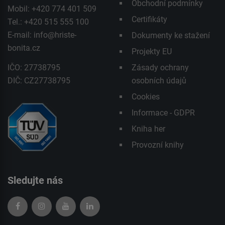
Obchodní podmínky
Mobil: +420 774 401 509
Certifikáty
Tel.: +420 515 555 100
E-mail:
info@hriste-
Dokumenty ke stažení
bonita.cz
Projekty EU
IČO: 27738795
Zásady ochrany
DIČ: CZ27738795
osobních údajů
Cookies
Informace - GDPR
Kniha her
Provozní knihy
Sledujte nás