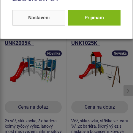
Podobné
zboží
Nastavení
Přijímám
Produkt - UNK-2005K-10
Produkt - UNK-1025K-10
Herní sestava klasik
Herní sestava klasik
UNK2005K -
UNK1025K -
celokovová
celokovová
Novinka
Novinka
Cena na dotaz
Cena na dotaz
2x věž, skluzavka, 3x bariéra,
Věž, skluzavka, stříška ve tvaru
kolmý tyčový výlez, lanový
"A", 2x bariéra, šikmý výlez s
most mezi věžemi, šikmý síťový
nášlapy a bočnicemi, kovové