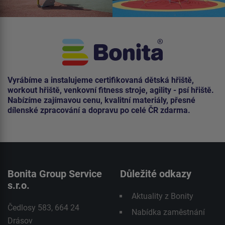
Vyrábíme a instalujeme certifikovaná dětská hřiště,
workout hřiště, venkovní fitness stroje, agility - psí hřiště.
Nabízíme zajímavou cenu, kvalitní materiály, přesné
dílenské zpracování a dopravu po celé ČR zdarma.
Bonita Group Service
Důležité odkazy
s.r.o.
Aktuality z Bonity
Čedlosy 583, 664 24
Nabídka zaměstnání
Drásov