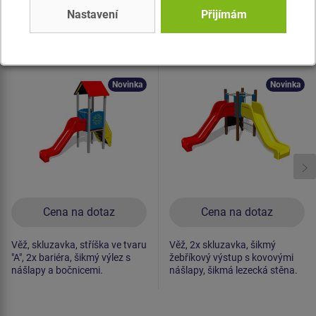
Nastavení
Přijímám
Produkt - UNK-1021K-10
Produkt - UNK-1041K-10
Herní sestava klasik
Herní sestava klasik
UNK1021K -
UNK1041K -
celokovová
celokovová
Novinka
Novinka
Cena na dotaz
Cena na dotaz
Věž, skluzavka, stříška ve tvaru
Věž, 2x skluzavka, šikmý
"A", 2x bariéra, šikmý výlez s
žebříkový výstup s kovovými
nášlapy a bočnicemi.
nášlapy, šikmá lezecká stěna.