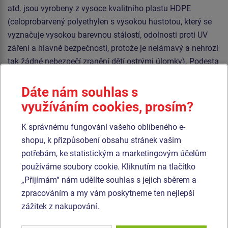
atd. jsou vyrobeny z vysoce kvalitního plastu HDPE
(celoprobarvený polyethylen s vysokou hustotou, který se
vyznačuje vysokou barevnou stálostí, odolnosti proti UV
záření a hlavně bezpečností, protože je nelámavý a nehrozí
tak žádné nebezpečí zranění dětí ostrými úlomky). Podesta
je vyrobena z HPL (vysokotlaký laminát opatřený
protiskluzem, který se vyznačuje vysokou barevnou
Dáte nám souhlas s
stálostí, odolností proti poškrábání a odolností proti vodě).
využíváním cookies, prosím?
Střecha je vyrobena z HPL (vysokotlaký laminát, který se
K správnému fungování vašeho oblíbeného e-
vyznačuje vysokou barevnou stálostí, odolností proti
shopu, k přizpůsobení obsahu stránek vašim
poškrábání, odolností proti UV záření a odolností proti
potřebám, ke statistickým a marketingovým účelům
vodě). Veškerý spojovací materiál je pozinkovaný nebo
používáme soubory cookie. Kliknutím na tlačítko
nerezový.
„Přijímám“ nám udělíte souhlas s jejich sběrem a
zpracováním a my vám poskytneme ten nejlepší
zážitek z nakupování.
Podobné
zboží