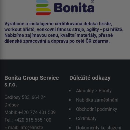
Vyrábíme a instalujeme certifikovaná dětská hřiště,
workout hřiště, venkovní fitness stroje, agility - psí hřiště.
Nabízíme zajímavou cenu, kvalitní materiály, přesné
dílenské zpracování a dopravu po celé ČR zdarma.
Bonita Group Service
Důležité odkazy
s.r.o.
Aktuality z Bonity
Čedlosy 583, 664 24
Nabídka zaměstnání
Drásov
Obchodní podmínky
Mobil: +420 774 401 509
Certifikáty
Tel.: +420 515 555 100
E-mail:
info@hriste-
Dokumenty ke stažení