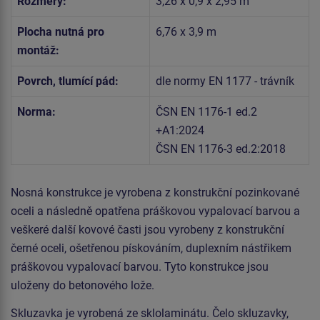
Rozměry:
3,26 x 0,9 x 2,95 m
Plocha nutná pro
6,76 x 3,9 m
montáž:
Povrch, tlumící pád:
dle normy EN 1177 - trávník
Norma:
ČSN EN 1176-1 ed.2
+A1:2024
ČSN EN 1176-3 ed.2:2018
Nosná konstrukce je vyrobena z konstrukční pozinkované
oceli a následně opatřena práškovou vypalovací barvou a
veškeré další kovové časti jsou vyrobeny z konstrukční
černé oceli, ošetřenou pískováním, duplexním nástřikem
práškovou vypalovací barvou. Tyto konstrukce jsou
uloženy do betonového lože.
Skluzavka je vyrobená ze sklolaminátu. Čelo skluzavky,