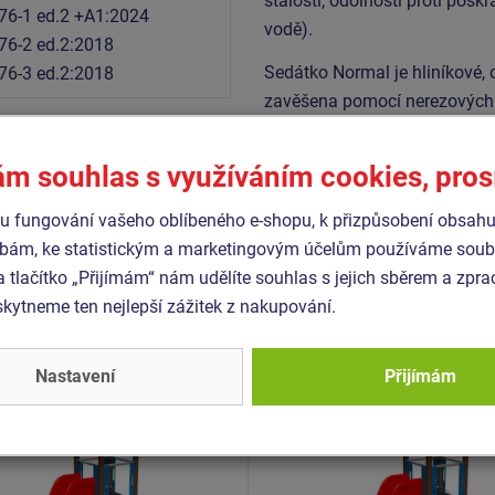
stálostí, odolností proti poškr
76-1 ed.2 +A1:2024
vodě).
76-2 ed.2:2018
Sedátko Normal je hliníkové,
76-3 ed.2:2018
zavěšena pomocí nerezových 
materiál je pozinkovaný nebo
ám souhlas s využíváním cookies, pro
Podobné
zboží
 fungování vašeho oblíbeného e-shopu, k přizpůsobení obsahu
bám, ke statistickým a marketingovým účelům používáme soubo
a tlačítko „Přijímám“ nám udělíte souhlas s jejich sběrem a zpr
ytneme ten nejlepší zážitek z nakupování.
- UNK-1026K-10
Produkt - UNK-1052K-10
 sestava klasik UNK1026K
Herní sestava klasik UN
kovová
- celokovová
Nastavení
Přijímám
Novinka