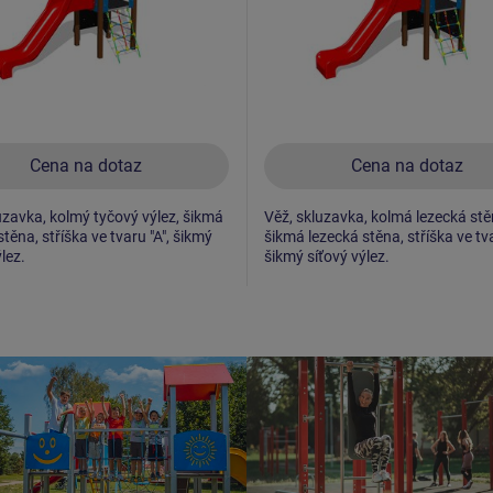
Cena na dotaz
Cena na dotaz
uzavka, kolmý tyčový výlez, šikmá
Věž, skluzavka, kolmá lezecká stě
těna, stříška ve tvaru "A", šikmý
šikmá lezecká stěna, stříška ve tva
lez.
šikmý síťový výlez.