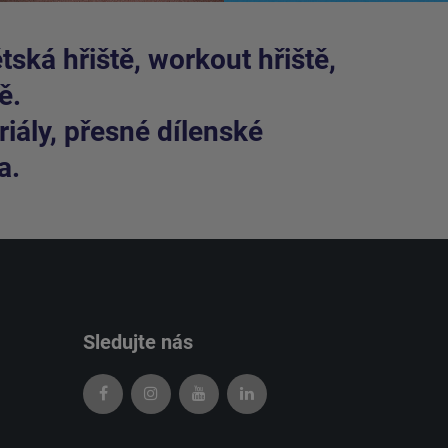
ská hřiště, workout hřiště,
ě.
iály, přesné dílenské
a.
Sledujte nás