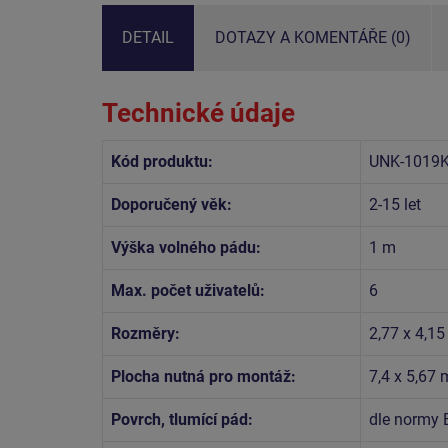
DETAIL
DOTAZY A KOMENTÁŘE (0)
Technické údaje
Kód produktu:
UNK-1019
Doporučený věk:
2-15 let
Výška volného pádu:
1 m
Max. počet uživatelů:
6
Rozměry:
2,77 x 4,15
Plocha nutná pro montáž:
7,4 x 5,67 
Povrch, tlumící pád:
dle normy 