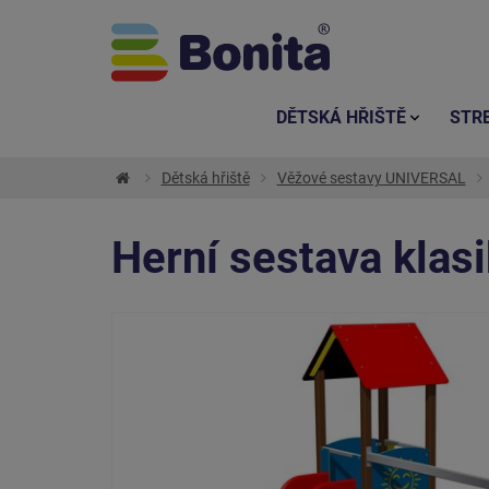
DĚTSKÁ HŘIŠTĚ
STR
Dětská hřiště
Věžové sestavy UNIVERSAL
Herní sestava kla