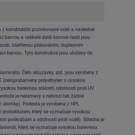
 z konstrukční pozinkované oceli a následně
í barvou a veškeré další kovové časti jsou
 oceli, ošetřenou pískováním, duplexním
cí barvou. Tyto konstrukce jsou uloženy do
laminátu. Čelo skluzavky, atd. jsou vyrobeny z
E (celoprobarvený polyethylen s vysokou
vysokou barevnou stálostí, odolnosti proti UV
protože je nelámavý a nehrozí tak žádné
mi úlomky). Podesta je vyrobena z HPL
ý protiskluzem, který se vyznačuje vysokou
roti poškrábání a odolností proti vodě). Střecha je
laminát, který se vyznačuje vysokou barevnou