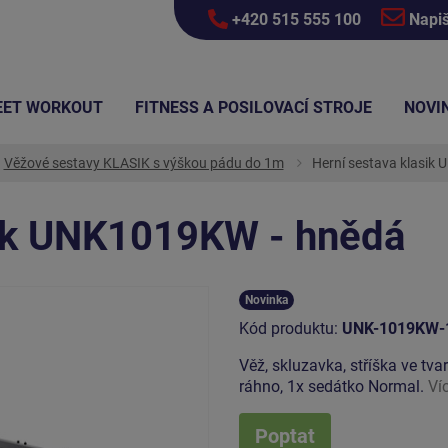
+420 515 555 100
Napi
EET WORKOUT
FITNESS A POSILOVACÍ STROJE
NOVI
Věžové sestavy KLASIK s výškou pádu do 1m
Herní sestava klasik
sik UNK1019KW - hnědá
Novinka
Kód produktu:
UNK-1019KW-
Věž, skluzavka, stříška ve tva
ráhno, 1x sedátko Normal.
Ví
Poptat