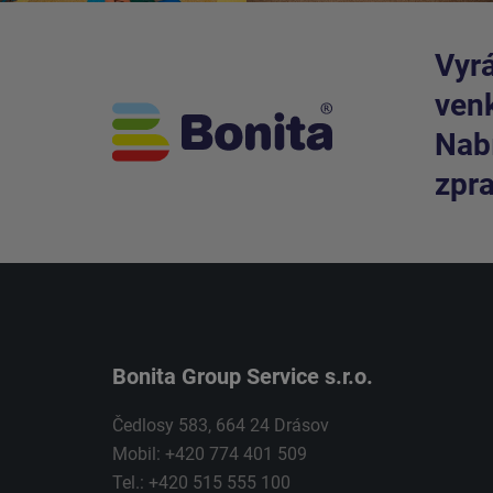
Vyrá
venk
Nabí
zpra
Bonita Group Service s.r.o.
Čedlosy 583, 664 24 Drásov
Mobil: +420 774 401 509
Tel.: +420 515 555 100