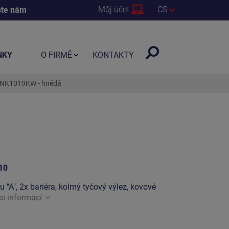
Můj účet
CS
šte nám
NKY
O FIRMĚ
KONTAKTY
 UNK1019KW - hnědá
10
ru "A", 2x bariéra, kolmý tyčový výlez, kovové
ce informací