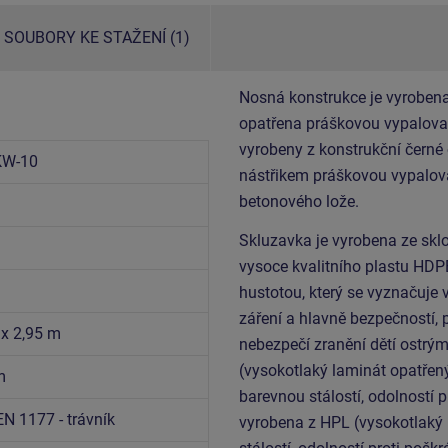
SOUBORY KE STAŽENÍ (1)
Nosná konstrukce je vyrobena
opatřena práškovou vypalovac
vyrobeny z konstrukční černé
KW-10
nástřikem práškovou vypalova
betonového lože.
Skluzavka je vyrobena ze sklo
vysoce kvalitního plastu HDP
hustotou, který se vyznačuje 
záření a hlavně bezpečností, 
 x 2,95 m
nebezpečí zranění dětí ostrý
(vysokotlaký laminát opatřen
m
barevnou stálostí, odolností p
EN 1177 - trávník
vyrobena z HPL (vysokotlaký 