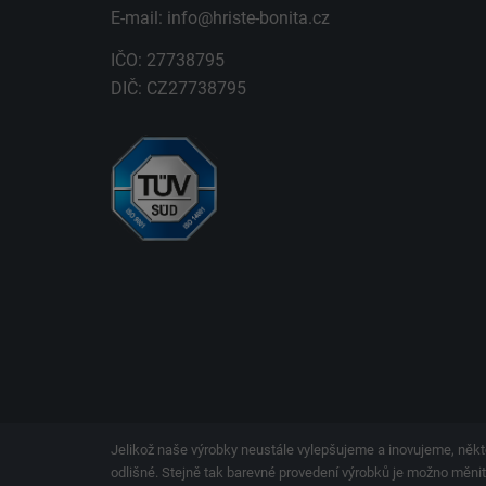
E-mail:
info@hriste-bonita.cz
IČO: 27738795
DIČ: CZ27738795
Jelikož naše výrobky neustále vylepšujeme a inovujeme, někt
odlišné. Stejně tak barevné provedení výrobků je možno měnit.