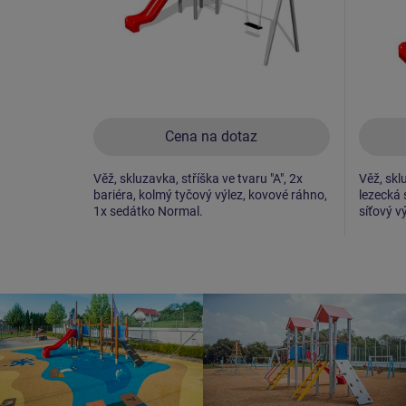
Cena na dotaz
Věž, skluzavka, stříška ve tvaru "A", 2x
Věž, skl
bariéra, kolmý tyčový výlez, kovové ráhno,
lezecká s
1x sedátko Normal.
síťový vý