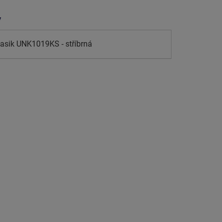
y
lasik UNK1019KS - stříbrná