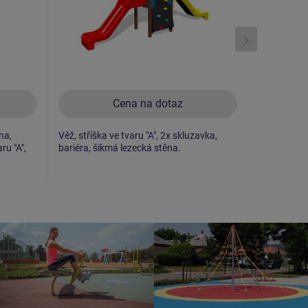
Cena na dotaz
na,
Věž, stříška ve tvaru "A", 2x skluzavka,
Věž, skluzav
ru "A",
bariéra, šikmá lezecká stěna.
lezecká stě
výlez.