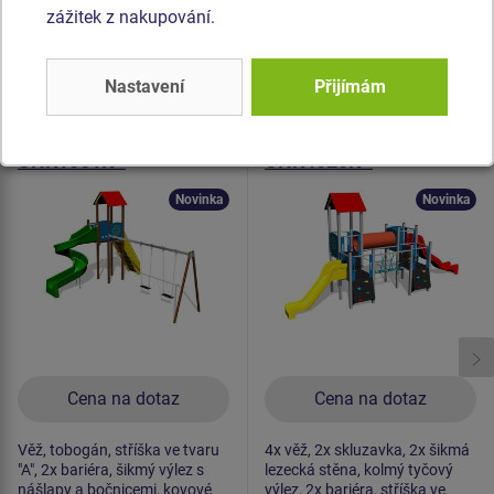
zážitek z nakupování.
Podobné
zboží
Nastavení
Přijímám
Produkt - UNK-1061K-20
Produkt - UNK-4020K-15
Herní sestava klasik
Herní sestava klasik
UNK1061K -
UNK4020K -
celokovová
celokovová
Novinka
Novinka
Cena na dotaz
Cena na dotaz
Věž, tobogán, stříška ve tvaru
4x věž, 2x skluzavka, 2x šikmá
"A", 2x bariéra, šikmý výlez s
lezecká stěna, kolmý tyčový
nášlapy a bočnicemi, kovové
výlez, 2x bariéra, stříška ve