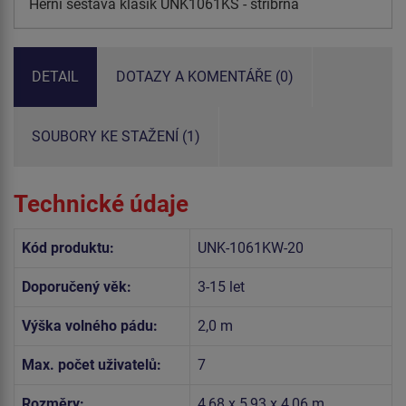
Herní sestava klasik UNK1061KS - stříbrná
DETAIL
DOTAZY A KOMENTÁŘE (0)
SOUBORY KE STAŽENÍ (1)
Technické údaje
Kód produktu:
UNK-1061KW-20
Doporučený věk:
3-15 let
Výška volného pádu:
2,0 m
Max. počet uživatelů:
7
Rozměry:
4,68 x 5,93 x 4,06 m