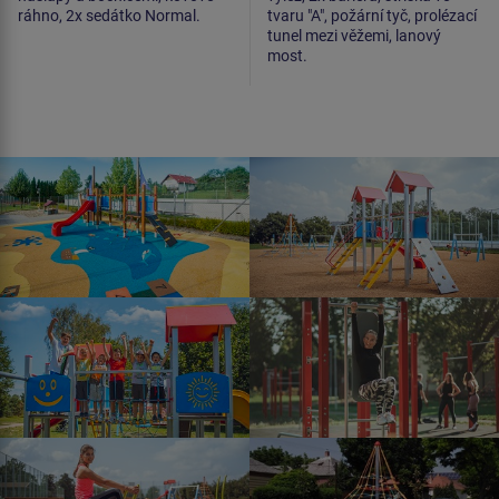
ráhno, 2x sedátko Normal.
tvaru "A", požární tyč, prolézací
tunel mezi věžemi, lanový
most.