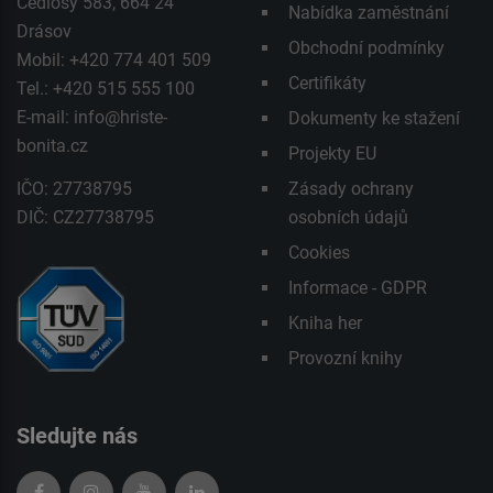
Čedlosy 583, 664 24
Nabídka zaměstnání
Drásov
Obchodní podmínky
Mobil: +420 774 401 509
Certifikáty
Tel.: +420 515 555 100
E-mail:
info@hriste-
Dokumenty ke stažení
bonita.cz
Projekty EU
IČO: 27738795
Zásady ochrany
DIČ: CZ27738795
osobních údajů
Cookies
Informace - GDPR
Kniha her
Provozní knihy
Sledujte nás