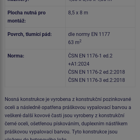
Plocha nutná pro
8,5 x 8 m
montáž:
Povrch, tlumící pád:
dle normy EN 1177
2
63 m
Norma:
ČSN EN 1176-1 ed.2
+A1:2024
ČSN EN 1176-2 ed.2:2018
ČSN EN 1176-3 ed.2:2018
Nosná konstrukce je vyrobena z konstrukční pozinkované
oceli a následně opatřena práškovou vypalovací barvou a
veškeré další kovové časti jsou vyrobeny z konstrukční
černé oceli, ošetřenou pískováním, duplexním nástřikem
práškovou vypalovací barvou. Tyto konstrukce jsou
uloženy do betonového lože.