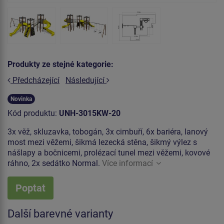
Produkty ze stejné kategorie:
Předcházející
Následující
Novinka
Kód produktu:
UNH-3015KW-20
3x věž, skluzavka, tobogán, 3x cimbuří, 6x bariéra, lanový
most mezi věžemi, šikmá lezecká stěna, šikmý výlez s
nášlapy a bočnicemi, prolézací tunel mezi věžemi, kovové
ráhno, 2x sedátko Normal.
Více informací
Poptat
Další barevné varianty