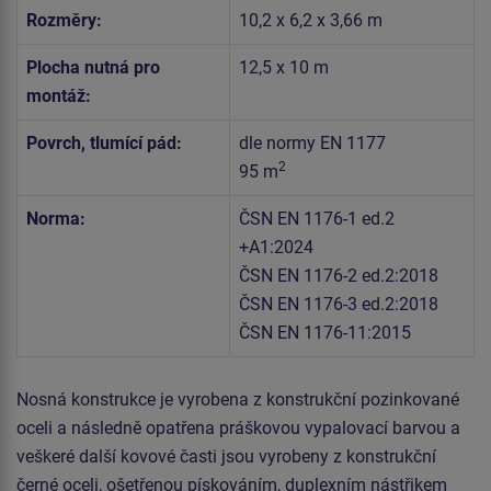
Rozměry:
10,2 x 6,2 x 3,66 m
Plocha nutná pro
12,5 x 10 m
montáž:
Povrch, tlumící pád:
dle normy EN 1177
2
95 m
Norma:
ČSN EN 1176-1 ed.2
+A1:2024
ČSN EN 1176-2 ed.2:2018
ČSN EN 1176-3 ed.2:2018
ČSN EN 1176-11:2015
Nosná konstrukce je vyrobena z konstrukční pozinkované
oceli a následně opatřena práškovou vypalovací barvou a
veškeré další kovové časti jsou vyrobeny z konstrukční
černé oceli, ošetřenou pískováním, duplexním nástřikem