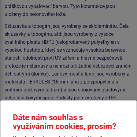
práškovou vypalovací barvou. Tyto konstrukce jsou
uloženy do betonového lože.
Skluzavka a tobogán jsou vyrobeny ze sklolaminátu. Čela
skluzavky a tobogánu, atd. jsou vyrobeny z vysoce
kvalitního plastu HDPE (celoprobarvený polyethylen s
vysokou hustotou, který se vyznačuje vysokou barevnou
stálostí, odolnosti proti UV záření a hlavně bezpečností,
protože je nelámavý a nehrozí tak žádné nebezpečí zranění
dětí ostrými úlomky). Lanový most a lano jsou vyrobeny z
materiálu HERKULES (16 mm lana z polypropylenu s
vnitřním ocelovým jádrem) a jsou spojovány plastovými
nebo hliníkovými spoji. Podesty jsou vyrobeny z HPL
(vysokotlaký laminát opatřený protiskluzem, který se
vyznačuje vysokou barevnou stálostí, odolností proti
Dáte nám souhlas s
poškrábání a odolností proti vodě). Sedátko Normal je
využíváním cookies, prosím?
hliníkové, obalené měkkou a pohodlnou pryží. Houpačka je