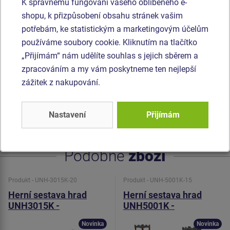
zavěšena pomocí nerezových řetězů na kovovém
K správnému fungování vašeho oblíbeného e-
nosníku. Sedátko Normal je hliníkové, obalené měkkou a
shopu, k přizpůsobení obsahu stránek vašim
pohodlnou pryží. Houpačka je zavěšena pomocí
potřebám, ke statistickým a marketingovým účelům
nerezových řetězů na kovovém nosníku. Horolezecké chyty
používáme soubory cookie. Kliknutím na tlačítko
jsou vyrobeny z polyesteru, což zaručuje dlouhou životnost,
„Přijímám“ nám udělíte souhlas s jejich sběrem a
stálobarevnost i šetrný povrch pro kůži na rukou. Prolézací
zpracováním a my vám poskytneme ten nejlepší
tunel je vyroben z HDPE (celoprobarvený polyethylen, který
zážitek z nakupování.
se vyznačuje vysokou barevnou stálostí a odolností proti
UV záření). Veškerý spojovací materiál je pozinkovaný
Nastavení
Přijímám
nebo nerezový.
Podobné
zboží
Produkt - UNH-3015K-20
Produkt - UNH-5001K-15
Herní sestava hrad
Herní sestava hrad
UNH3015K -
UNH5001K -
celokovová
celokovová
Novinka
Novinka