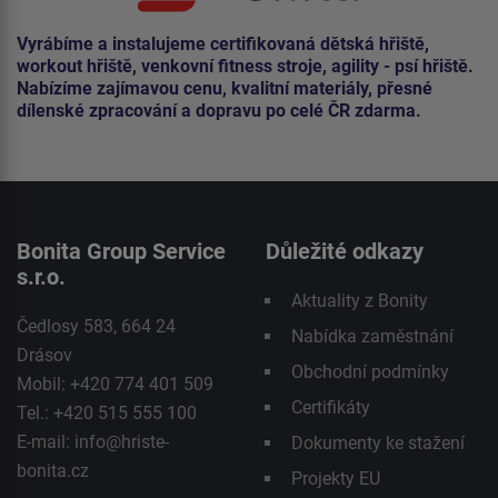
Vyrábíme a instalujeme certifikovaná dětská hřiště,
workout hřiště, venkovní fitness stroje, agility - psí hřiště.
Nabízíme zajímavou cenu, kvalitní materiály, přesné
dílenské zpracování a dopravu po celé ČR zdarma.
Bonita Group Service
Důležité odkazy
s.r.o.
Aktuality z Bonity
Čedlosy 583, 664 24
Nabídka zaměstnání
Drásov
Obchodní podmínky
Mobil: +420 774 401 509
Certifikáty
Tel.: +420 515 555 100
E-mail:
info@hriste-
Dokumenty ke stažení
bonita.cz
Projekty EU