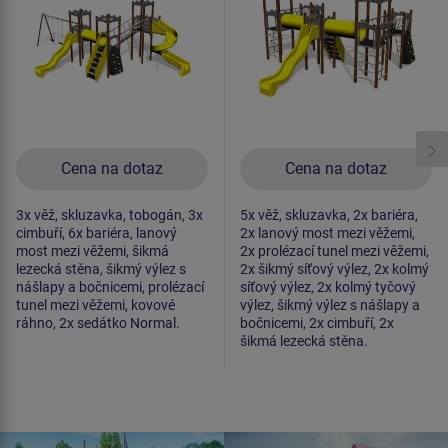
Cena na dotaz
Cena na dotaz
3x věž, skluzavka, tobogán, 3x
5x věž, skluzavka, 2x bariéra,
cimbuří, 6x bariéra, lanový
2x lanový most mezi věžemi,
most mezi věžemi, šikmá
2x prolézací tunel mezi věžemi,
lezecká stěna, šikmý výlez s
2x šikmý síťový výlez, 2x kolmý
nášlapy a bočnicemi, prolézací
síťový výlez, 2x kolmý tyčový
tunel mezi věžemi, kovové
výlez, šikmý výlez s nášlapy a
ráhno, 2x sedátko Normal.
bočnicemi, 2x cimbuří, 2x
šikmá lezecká stěna.