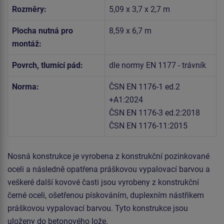
Rozměry:
5,09 x 3,7 x 2,7 m
Plocha nutná pro
8,59 x 6,7 m
montáž:
Povrch, tlumící pád:
dle normy EN 1177 - trávník
Norma:
ČSN EN 1176-1 ed.2
+A1:2024
ČSN EN 1176-3 ed.2:2018
ČSN EN 1176-11:2015
Nosná konstrukce je vyrobena z konstrukční pozinkované
oceli a následně opatřena práškovou vypalovací barvou a
veškeré další kovové časti jsou vyrobeny z konstrukční
černé oceli, ošetřenou pískováním, duplexním nástřikem
práškovou vypalovací barvou. Tyto konstrukce jsou
uloženy do betonového lože.