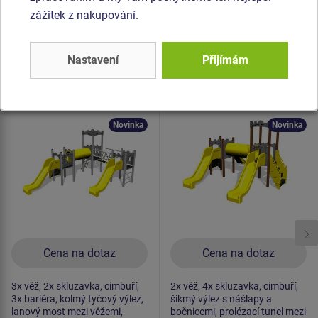
zážitek z nakupování.
Podobné
zboží
Nastavení
Přijímám
Produkt - UNH-3007K-10
Produkt - UNH-2022K-10
Herní sestava hrad
Herní sestava hrad
UNH3007K -
UNH2022K -
celokovová
celokovová
Novinka
Novinka
Cena na dotaz
Cena na dotaz
3x věž, 2x skluzavka, cimbuří,
2x věž, 4x skluzavka, cimbuří,
3x bariéra, kolmý tyčový výlez,
šikmý výlez s nášlapy a
lanový most mezi věžemi,
bočnicemi, prolézací tunel mezi