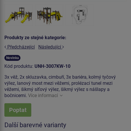
Produkty ze stejné kategorie:
Předcházející
Následující
Novinka
Kód produktu:
UNH-3007KW-10
3x věž, 2x skluzavka, cimbuří, 3x bariéra, kolmý tyčový
výlez, lanový most mezi věžemi, prolézací tunel mezi
věžemi, šikmý síťový výlez, šikmý výlez s nášlapy a
bočnicemi.
Více informací
Poptat
Další barevné varianty