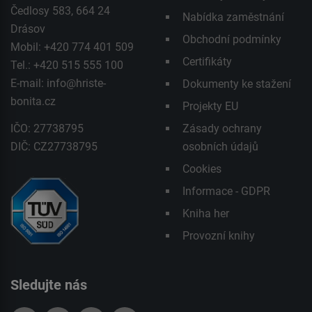
Čedlosy 583, 664 24
Nabídka zaměstnání
Drásov
Obchodní podmínky
Mobil: +420 774 401 509
Certifikáty
Tel.: +420 515 555 100
E-mail:
info@hriste-
Dokumenty ke stažení
bonita.cz
Projekty EU
IČO: 27738795
Zásady ochrany
DIČ: CZ27738795
osobních údajů
Cookies
Informace - GDPR
Kniha her
Provozní knihy
Sledujte nás