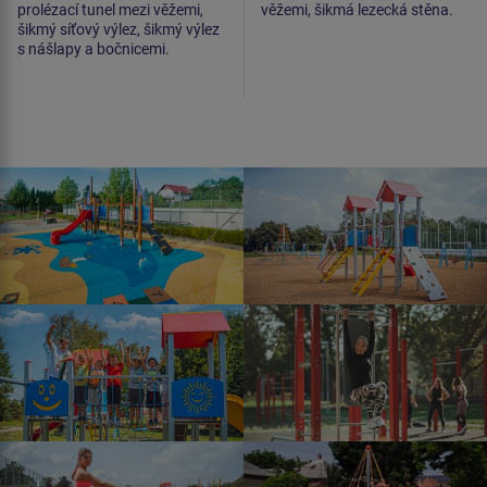
prolézací tunel mezi věžemi,
věžemi, šikmá lezecká stěna.
šikmý síťový výlez, šikmý výlez
s nášlapy a bočnicemi.