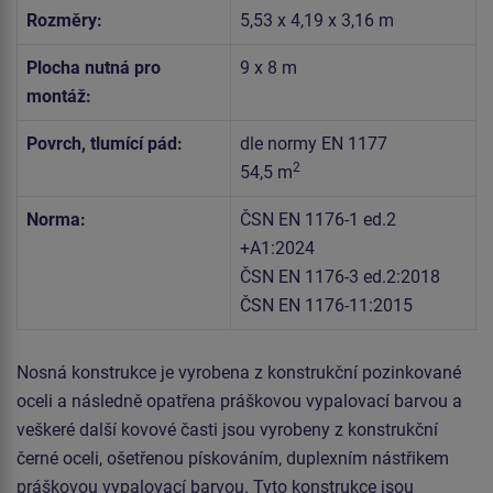
Rozměry:
5,53 x 4,19 x 3,16 m
Plocha nutná pro
9 x 8 m
montáž:
Povrch, tlumící pád:
dle normy EN 1177
2
54,5 m
Norma:
ČSN EN 1176-1 ed.2
+A1:2024
ČSN EN 1176-3 ed.2:2018
ČSN EN 1176-11:2015
Nosná konstrukce je vyrobena z konstrukční pozinkované
oceli a následně opatřena práškovou vypalovací barvou a
veškeré další kovové časti jsou vyrobeny z konstrukční
černé oceli, ošetřenou pískováním, duplexním nástřikem
práškovou vypalovací barvou. Tyto konstrukce jsou