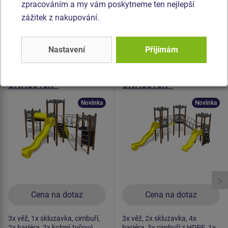
pozinkovaný nebo nerezový.
zpracováním a my vám poskytneme ten nejlepší
zážitek z nakupování.
Podobné
zboží
Nastavení
Přijímám
Produkt - UNH-3018K-15
Produkt - UNH-3016K-15
Herní sestava hrad
Herní sestava hrad
UNH3018K -
UNH3016K -
celokovová
celokovová
Novinka
Novinka
Cena na dotaz
Cena na dotaz
3x věž, 1x skluzavka, cimbuří,
3x věž, 2x skluzavka, 4x
2x bariéra, 2x kolmý tyčový
bariéra, 3x cimbuří z HDPE, 1x