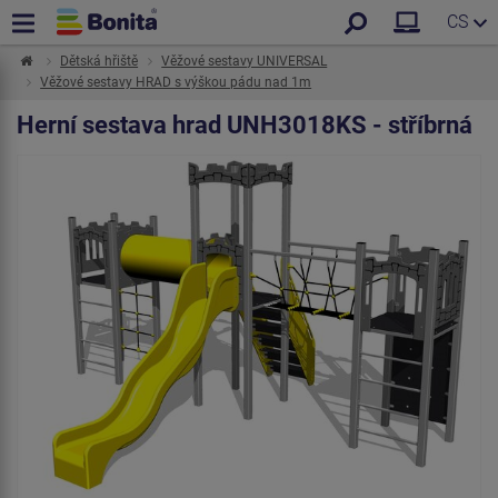
CS
Dětská hřiště
Věžové sestavy UNIVERSAL
Věžové sestavy HRAD s výškou pádu nad 1m
Herní sestava hrad UNH3018KS - stříbrná