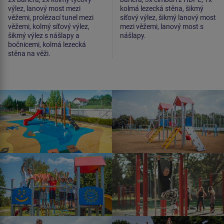
výlez, lanový most mezi
kolmá lezecká stěna, šikmý
věžemi, prolézací tunel mezi
síťový výlez, šikmý lanový most
věžemi, kolmý síťový výlez,
mezi věžemi, lanový most s
šikmý výlez s nášlapy a
nášlapy.
bočnicemi, kolmá lezecká
stěna na věži.