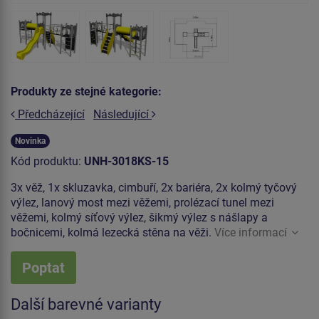
Produkty ze stejné kategorie:
Předcházející
Následující
Novinka
Kód produktu:
UNH-3018KS-15
3x věž, 1x skluzavka, cimbuří, 2x bariéra, 2x kolmý tyčový
výlez, lanový most mezi věžemi, prolézací tunel mezi
věžemi, kolmý síťový výlez, šikmý výlez s nášlapy a
bočnicemi, kolmá lezecká stěna na věži.
Více informací
Poptat
Další barevné varianty