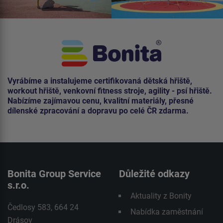
Vyrábíme a instalujeme certifikovaná dětská hřiště,
workout hřiště, venkovní fitness stroje, agility - psí hřiště.
Nabízíme zajímavou cenu, kvalitní materiály, přesné
dílenské zpracování a dopravu po celé ČR zdarma.
Bonita Group Service
Důležité odkazy
s.r.o.
Aktuality z Bonity
Čedlosy 583, 664 24
Nabídka zaměstnání
Drásov