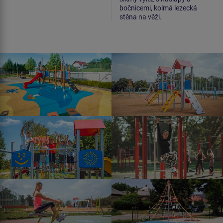
bočnicemi, kolmá lezecká
stěna na věži.