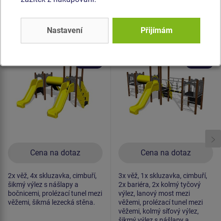
Produkt - UNH-2022K-10
Produkt - UNH-3018K-10
Nastavení
Přijímám
Herní sestava hrad
Herní sestava hrad
UNH2022K -
UNH3018K -
celokovová
celokovová
Novinka
Novinka
Cena na dotaz
Cena na dotaz
2x věž, 4x skluzavka, cimbuří,
3x věž, 1x skluzavka, cimbuří,
šikmý výlez s nášlapy a
2x bariéra, 2x kolmý tyčový
bočnicemi, prolézací tunel mezi
výlez, lanový most mezi
věžemi, šikmá lezecká stěna.
věžemi, prolézací tunel mezi
věžemi, kolmý síťový výlez,
šikmý výlez s nášlapy a