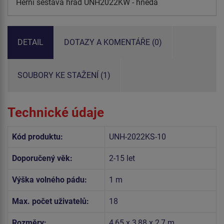
Herní sestava hrad UNH2022KW - hnědá
DETAIL
DOTAZY A KOMENTÁŘE (0)
SOUBORY KE STAŽENÍ (1)
Technické údaje
Kód produktu:
UNH-2022KS-10
Doporučený věk:
2-15 let
Výška volného pádu:
1 m
Max. počet uživatelů:
18
Rozměry:
4,65 x 3,88 x 2,7 m