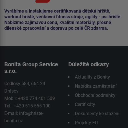
Vyrábíme a instalujeme certifikovaná dětská hřiště,
workout hřiště, venkovní fitness stroje, agility - psí hřiště.
Nabízíme zajímavou cenu, kvalitní materiály, přesné
dílenské zpracování a dopravu po celé ČR zdarma.
Bonita Group Service
Důležité odkazy
s.r.o.
Aktuality z Bonity
Čedlosy 583, 664 24
Nabídka zaměstnání
Drásov
Obchodní podmínky
Mobil: +420 774 401 509
Certifikáty
Tel.: +420 515 555 100
E-mail:
info@hriste-
Dokumenty ke stažení
bonita.cz
Projekty EU