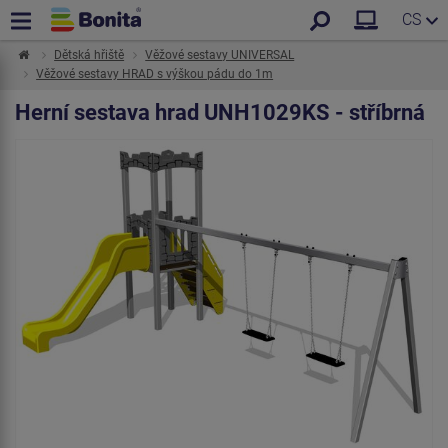
CS
Dětská hřiště
Věžové sestavy UNIVERSAL
Věžové sestavy HRAD s výškou pádu do 1m
Herní sestava hrad UNH1029KS - stříbrná