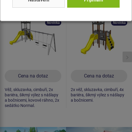
Herní sestava hrad
Herní sestava hrad
UNH1029K -
UNH2004K -
celokovová
celokovová
Novinka
Novinka
Cena na dotaz
Cena na dotaz
Věž, skluzavka, cimbuří, 2x
2x věž, skluzavka, cimbuří, 4x
bariéra, šikmý výlez s nášlapy
bariéra, šikmý výlez s nášlapy
a bočnicemi, kovové ráhno, 2x
a bočnicemi.
sedátko Normal.