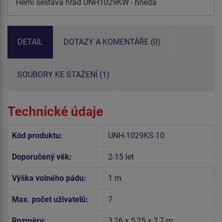
Herní sestava hrad UNH1029KW - hnědá
DETAIL
DOTAZY A KOMENTÁŘE (0)
SOUBORY KE STAŽENÍ (1)
Technické údaje
Kód produktu:
UNH-1029KS-10
Doporučený věk:
2-15 let
Výška volného pádu:
1 m
Max. počet uživatelů:
7
Rozměry:
3,26 x 5,25 x 2,7 m