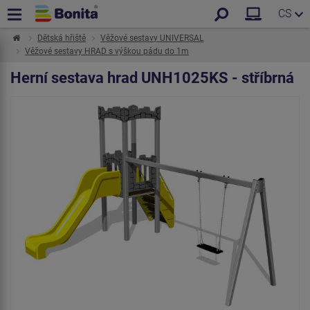
CS
Dětská hřiště
Věžové sestavy UNIVERSAL
Věžové sestavy HRAD s výškou pádu do 1m
Herní sestava hrad UNH1025KS - stříbrná