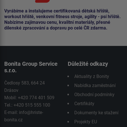
Vyrábíme a instalujeme certifikovaná dětská hřiště,
workout hřiště, venkovní fitness stroje, agility - psí hřiště.
Nabízíme zajímavou cenu, kvalitní materiály, přesné
dílenské zpracování a dopravu po celé ČR zdarma.
Bonita Group Service
Důležité odkazy
s.r.o.
Aktuality z Bonity
Čedlosy 583, 664 24
Nabídka zaměstnání
Drásov
Obchodní podmínky
Mobil: +420 774 401 509
Certifikáty
Tel.: +420 515 555 100
E-mail:
info@hriste-
Dokumenty ke stažení
bonita.cz
Projekty EU