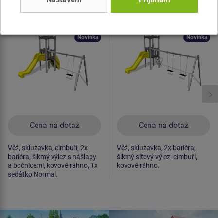
Herní sestava hrad
Herní sestava hrad
UNH1025K -
UNH1030K -
celokovová
celokovová
Novinka
Novinka
Cena na dotaz
Cena na dotaz
Věž, skluzavka, cimbuří, 2x
Věž, skluzavka, 2x bariéra,
bariéra, šikmý výlez s nášlapy
šikmý síťový výlez, cimbuří,
a bočnicemi, kovové ráhno, 1x
kovové ráhno.
sedátko Normal.