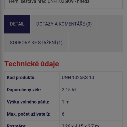
Herní sestava hrad UNH1025KW - hnědá
DETAIL
DOTAZY A KOMENTÁŘE (0)
SOUBORY KE STAŽENÍ (1)
Technické údaje
Kód produktu:
UNH-1025KS-10
Doporučený věk:
2-15 let
Výška volného pádu:
1 m
Max. počet uživatelů:
6
Rozměry:
3,26 x 4,15 x 2,7 m