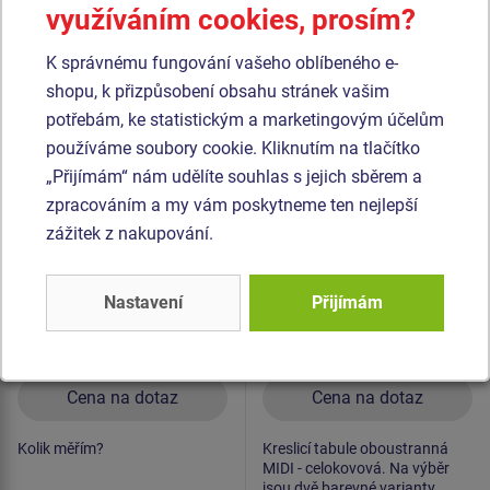
využíváním cookies, prosím?
Podobné
zboží
K správnému fungování vašeho oblíbeného e-
shopu, k přizpůsobení obsahu stránek vašim
Produkt - EDP-6126K-10
Produkt - KTA-6100K-10
potřebám, ke statistickým a marketingovým účelům
Edukační panel - Kolik
Kreslicí tabule
používáme soubory cookie. Kliknutím na tlačítko
měřím? - celokovový
oboustranná MIDI
„Přijímám“ nám udělíte souhlas s jejich sběrem a
KTA6100K - celokovová
Novinka
zpracováním a my vám poskytneme ten nejlepší
zážitek z nakupování.
Nastavení
Přijímám
Cena na dotaz
Cena na dotaz
Kolik měřím?
Kreslicí tabule oboustranná
MIDI - celokovová. Na výběr
jsou dvě barevné varianty