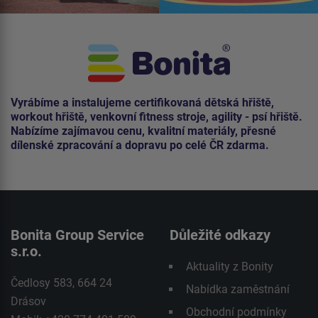
Vyrábíme a instalujeme certifikovaná dětská hřiště,
workout hřiště, venkovní fitness stroje, agility - psí hřiště.
Nabízíme zajímavou cenu, kvalitní materiály, přesné
dílenské zpracování a dopravu po celé ČR zdarma.
Bonita Group Service
Důležité odkazy
s.r.o.
Aktuality z Bonity
Čedlosy 583, 664 24
Nabídka zaměstnání
Drásov
Obchodní podmínky