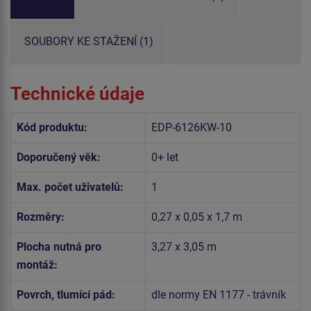
SOUBORY KE STAŽENÍ (1)
Technické údaje
Kód produktu:
EDP-6126KW-10
Doporučený věk:
0+ let
Max. počet uživatelů:
1
Rozměry:
0,27 x 0,05 x 1,7 m
Plocha nutná pro
3,27 x 3,05 m
montáž:
Povrch, tlumící pád:
dle normy EN 1177 - trávník