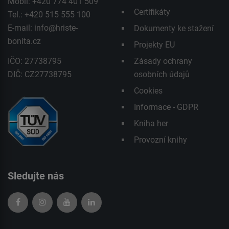
Mobil: +420 774 401 509
Certifikáty
Tel.: +420 515 555 100
E-mail:
info@hriste-
Dokumenty ke stažení
bonita.cz
Projekty EU
IČO: 27738795
Zásady ochrany
DIČ: CZ27738795
osobních údajů
Cookies
Informace - GDPR
Kniha her
Provozní knihy
Sledujte nás