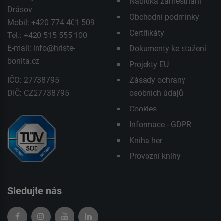
Nabídka zaměstnání
Drásov
Obchodní podmínky
Mobil: +420 774 401 509
Certifikáty
Tel.: +420 515 555 100
E-mail:
info@hriste-
Dokumenty ke stažení
bonita.cz
Projekty EU
IČO: 27738795
Zásady ochrany
DIČ: CZ27738795
osobních údajů
Cookies
Informace - GDPR
Kniha her
Provozní knihy
Sledujte nás