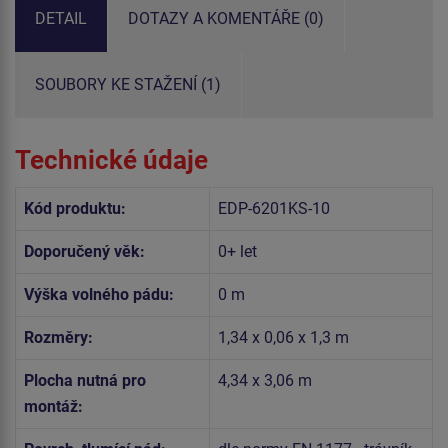
DETAIL
DOTAZY A KOMENTÁŘE (0)
SOUBORY KE STAŽENÍ (1)
Technické údaje
Kód produktu:
EDP-6201KS-10
Doporučený věk:
0+ let
Výška volného pádu:
0 m
Rozměry:
1,34 x 0,06 x 1,3 m
Plocha nutná pro
4,34 x 3,06 m
montáž: