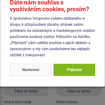
Dáte nám souhlas s
materiál je pozinkovaný nebo nerezový.
využíváním cookies, prosím?
Podobné
zboží
K správnému fungování vašeho oblíbeného e-
shopu, k přizpůsobení obsahu stránek vašim
Produkt - EDP-6201K-10
Produkt - EDP-6202K-10
potřebám, ke statistickým a marketingovým účelům
Edukační panel -
Edukační panel - Piano
používáme soubory cookie. Kliknutím na tlačítko
Kytara, bicí a činely -
a kytara - celokovový
„Přijímám“ nám udělíte souhlas s jejich sběrem a
celokovový
zpracováním a my vám poskytneme ten nejlepší
zážitek z nakupování.
Nastavení
Přijímám
Cena na dotaz
Cena na dotaz
Kytara, bicí a činely
Piano a kytara