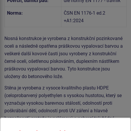
Povrch, tlumící pád:
dle normy EN 1177 - trávník
Norma:
ČSN EN 1176-1 ed.2
+A1:2024
Nosná konstrukce je vyrobena z konstrukční pozinkované
oceli a následně opatřena práškovou vypalovací barvou a
veškeré další kovové časti jsou vyrobeny z konstrukční
černé oceli, ošetřenou pískováním, duplexním nástřikem
práškovou vypalovací barvou. Tyto konstrukce jsou
uloženy do betonového lože.
Stěna je vyrobena z vysoce kvalitního plastu HDPE
(celoprobarvený polyethylen s vysokou hustotou, který se
vyznačuje vysokou barevnou stálostí, odolností proti
poškrábání dětí, odolností proti UV záření a hlavně
bezpečností, protože je nelámavý a nehrozí tak žádné
nebezpečí zranění dětí ostrými úlomky). Veškerý spojovací