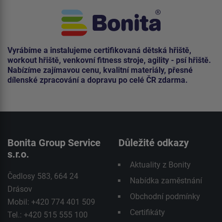
Vyrábíme a instalujeme certifikovaná dětská hřiště,
workout hřiště, venkovní fitness stroje, agility - psí hřiště.
Nabízíme zajímavou cenu, kvalitní materiály, přesné
dílenské zpracování a dopravu po celé ČR zdarma.
Bonita Group Service
Důležité odkazy
s.r.o.
Aktuality z Bonity
Čedlosy 583, 664 24
Nabídka zaměstnání
Drásov
Obchodní podmínky
Mobil: +420 774 401 509
Certifikáty
Tel.: +420 515 555 100