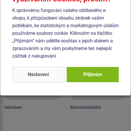
Podobné
zboží
K správnému fungování vašeho oblíbeného e-
Produkt - EDP-6116K-10
Produkt - EDP-6122K-10
shopu, k přizpůsobení obsahu stránek vašim
Edukační panel -
Edukační panel -
potřebám, ke statistickým a marketingovým účelům
Násobení - celokovový
Bláznivé bludiště -
používáme soubory cookie. Kliknutím na tlačítko
celokovový
„Přijímám“ nám udělíte souhlas s jejich sběrem a
zpracováním a my vám poskytneme ten nejlepší
zážitek z nakupování.
Nastavení
Přijímám
Cena na dotaz
Cena na dotaz
Násobení
Bláznivé bludiště