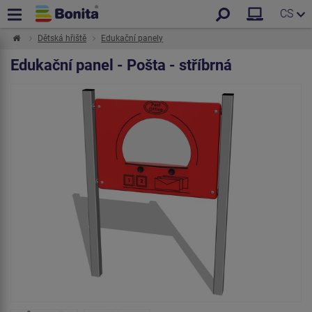
CS
Dětská hřiště
Edukační panely
Edukační panel - Pošta - stříbrná