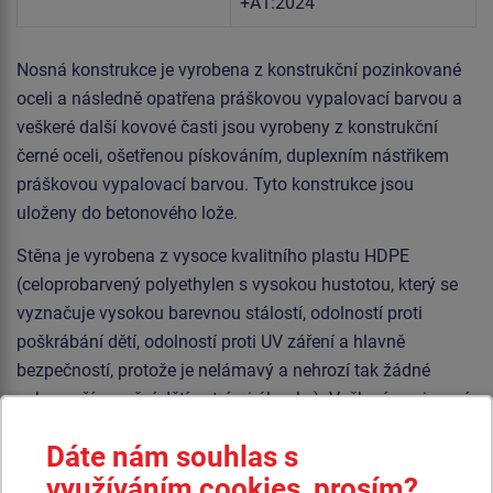
+A1:2024
Nosná konstrukce je vyrobena z konstrukční pozinkované
oceli a následně opatřena práškovou vypalovací barvou a
veškeré další kovové časti jsou vyrobeny z konstrukční
černé oceli, ošetřenou pískováním, duplexním nástřikem
práškovou vypalovací barvou. Tyto konstrukce jsou
uloženy do betonového lože.
Stěna je vyrobena z vysoce kvalitního plastu HDPE
(celoprobarvený polyethylen s vysokou hustotou, který se
vyznačuje vysokou barevnou stálostí, odolností proti
poškrábání dětí, odolností proti UV záření a hlavně
bezpečností, protože je nelámavý a nehrozí tak žádné
nebezpečí zranění dětí ostrými úlomky). Veškerý spojovací
materiál je pozinkovaný nebo nerezový.
Dáte nám souhlas s
využíváním cookies, prosím?