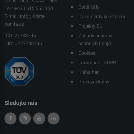
Mobil: +420 774 401 509
Certifikáty
Tel.: +420 515 555 100
E-mail:
info@hriste-
Dokumenty ke stažení
bonita.cz
Projekty EU
IČO: 27738795
Zásady ochrany
DIČ: CZ27738795
osobních údajů
Cookies
Informace - GDPR
Kniha her
Provozní knihy
Sledujte nás