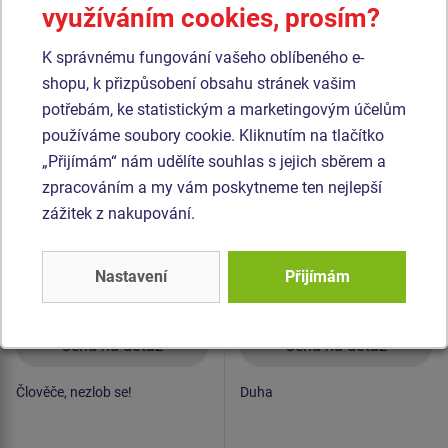
využíváním cookies, prosím?
Podobné
zboží
K správnému fungování vašeho oblíbeného e-
Produkt - EDP-6136K-10
Produkt - EDP-6110K-10
shopu, k přizpůsobení obsahu stránek vašim
Edukační panel -
Edukační panel - Duha -
potřebám, ke statistickým a marketingovým účelům
Člověče, nezlob se! -
celokovový
používáme soubory cookie. Kliknutím na tlačítko
celokovový
„Přijímám“ nám udělíte souhlas s jejich sběrem a
zpracováním a my vám poskytneme ten nejlepší
zážitek z nakupování.
Nastavení
Přijímám
Cena na dotaz
Cena na dotaz
Člověče, nezlob se!
Duha