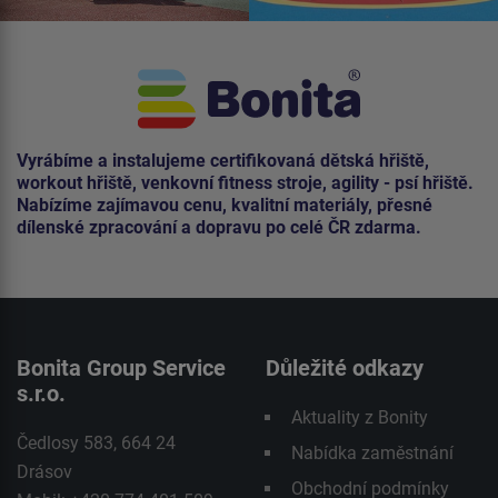
Vyrábíme a instalujeme certifikovaná dětská hřiště,
workout hřiště, venkovní fitness stroje, agility - psí hřiště.
Nabízíme zajímavou cenu, kvalitní materiály, přesné
dílenské zpracování a dopravu po celé ČR zdarma.
Bonita Group Service
Důležité odkazy
s.r.o.
Aktuality z Bonity
Čedlosy 583, 664 24
Nabídka zaměstnání
Drásov
Obchodní podmínky