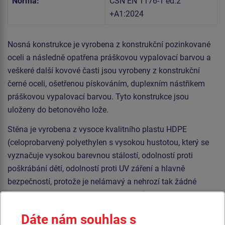
Norma:
ČSN EN 1176-1 ed.2
+A1:2024
Nosná konstrukce je vyrobena z konstrukční pozinkované
oceli a následně opatřena práškovou vypalovací barvou a
veškeré další kovové časti jsou vyrobeny z konstrukční
černé oceli, ošetřenou pískováním, duplexním nástřikem
práškovou vypalovací barvou. Tyto konstrukce jsou
uloženy do betonového lože.
Stěna je vyrobena z vysoce kvalitního plastu HDPE
(celoprobarvený polyethylen s vysokou hustotou, který se
vyznačuje vysokou barevnou stálostí, odolností proti
poškrábání dětí, odolností proti UV záření a hlavně
bezpečností, protože je nelámavý a nehrozí tak žádné
nebezpečí zranění dětí ostrými úlomky). Veškerý spojovací
materiál je pozinkovaný nebo nerezový.
Dáte nám souhlas s