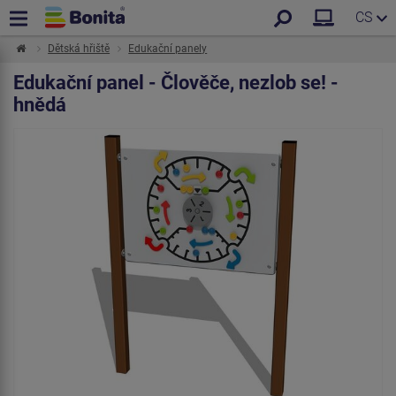
CS
Dětská hřiště
Edukační panely
Edukační panel - Člověče, nezlob se! -
hnědá