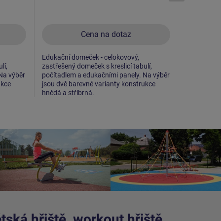
Cena na dotaz
Edukační domeček - celokovový,
Edukační d
lí,
zastřešený domeček s kreslicí tabulí,
zastřešený
Na výběr
počítadlem a edukačními panely. Na výběr
Na výběr js
ukce
jsou dvě barevné varianty konstrukce
konstrukce 
hnědá a stříbrná.
ská hřiště, workout hřiště,