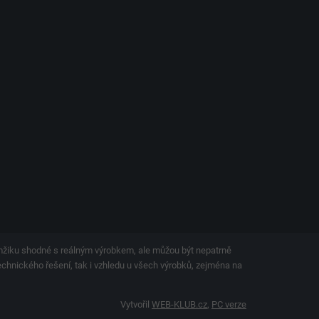
amžiku shodné s reálným výrobkem, ale můžou být nepatrně
technického řešení, tak i vzhledu u všech výrobků, zejména na
Vytvořil
WEB-KLUB.cz
,
PC verze