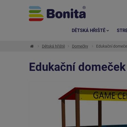
DĚTSKÁ HŘIŠTĚ
STR
Dětská hřiště
Domečky
Edukační domeček
Edukační domeček 