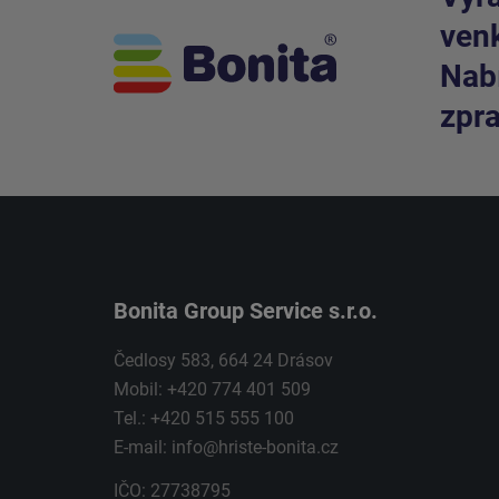
venk
Nabí
zpra
Bonita Group Service s.r.o.
Čedlosy 583, 664 24 Drásov
Mobil: +420 774 401 509
Tel.: +420 515 555 100
E-mail:
info@hriste-bonita.cz
IČO: 27738795