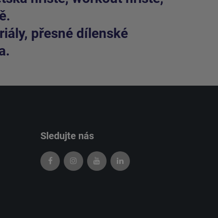
ě.
iály, přesné dílenské
a.
Sledujte nás