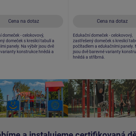
Cena na dotaz
Cena na dotaz
í domeček - celokovový,
Edukační domeček - celokovový,
ný domeček s kreslicí tabulí a
zastřešený domeček s kreslicí tabu
mi panely. Na výběr jsou dvě
počítadlem a edukačními panely. 
varianty konstrukce hnědá a
jsou dvě barevné varianty konstr
.
hnědá a stříbrná.
bíme a instalujeme certifikovaná dět