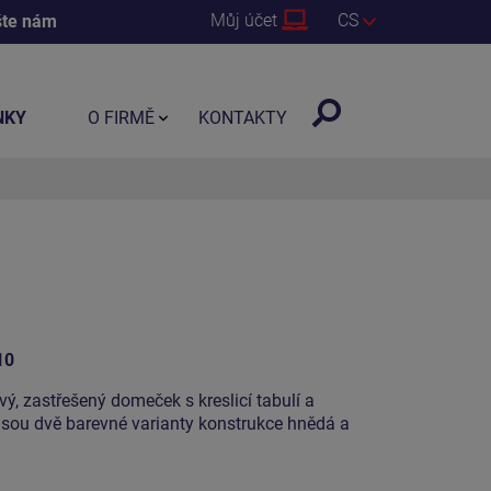
Můj účet
CS
šte nám
NKY
O FIRMĚ
KONTAKTY
10
, zastřešený domeček s kreslicí tabulí a
jsou dvě barevné varianty konstrukce hnědá a