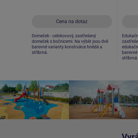
Cena na dotaz
Domeček - celokovový, zastřešený
Edukačn
domeček s bočnicemi. Na výběr jsou dvě
zastřeše
barevné varianty konstrukce hnědá a
edukační
stříbrná.
barevné 
stříbrná
Vyrá