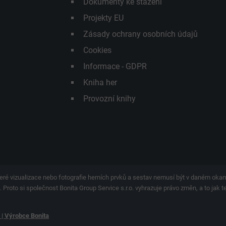
Dokumenty ke stažení
Projekty EU
Zásady ochrany osobních údajů
Cookies
Informace - GDPR
Kniha her
Provozní knihy
eré vizualizace nebo fotografie herních prvků a sestav nemusí být v daném ok
 Proto si společnost Bonita Group Service s.r.o. vyhrazuje právo změn, a to jak 
y | Výrobce Bonita