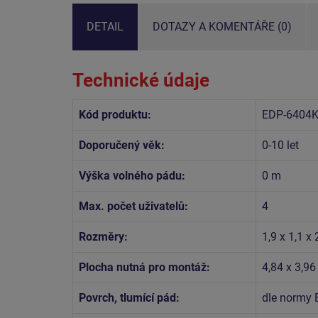
DETAIL
DOTAZY A KOMENTÁŘE (0)
Technické údaje
Kód produktu:
EDP-6404
Doporučený věk:
0-10 let
Výška volného pádu:
0 m
Max. počet uživatelů:
4
Rozměry:
1,9 x 1,1 x
Plocha nutná pro montáž:
4,84 x 3,9
Povrch, tlumící pád:
dle normy 