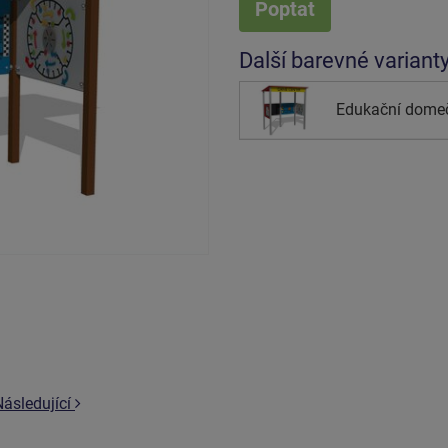
Poptat
Další barevné variant
Edukační domeče
Následující