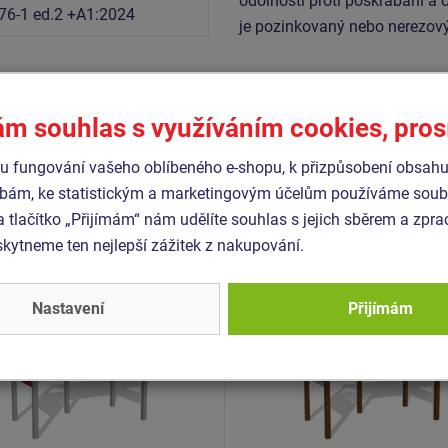
odolností proti poškrábání a 
76-1 ed.2 +A1:2024
je pozinkovaný nebo nerezový
Podobné
zboží
ám souhlas s využíváním cookies, pro
 fungování vašeho oblíbeného e-shopu, k přizpůsobení obsahu
bám, ke statistickým a marketingovým účelům používáme soubo
- EDP-6404K-10
Produkt - EDP-6406K-10
a tlačítko „Přijímám“ nám udělíte souhlas s jejich sběrem a zpr
ční domeček - celokovový
Edukační domeček - celo
ytneme ten nejlepší zážitek z nakupování.
Novinka
Nastavení
Přijímám