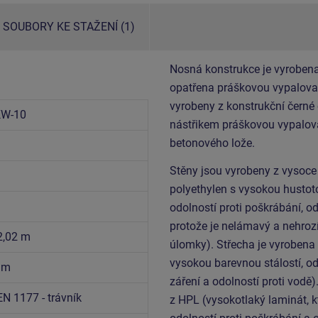
SOUBORY KE STAŽENÍ (1)
Nosná konstrukce je vyrobena
opatřena práškovou vypalovac
vyrobeny z konstrukční černé
KW-10
nástřikem práškovou vypalova
betonového lože.
Stěny jsou vyrobeny z vysoce
polyethylen s vysokou hustoto
odolností proti poškrábání, od
protože je nelámavý a nehrozí
 2,02 m
úlomky). Střecha je vyrobena 
vysokou barevnou stálostí, od
6 m
záření a odolností proti vodě)
EN 1177 - trávník
z HPL (vysokotlaký laminát, k