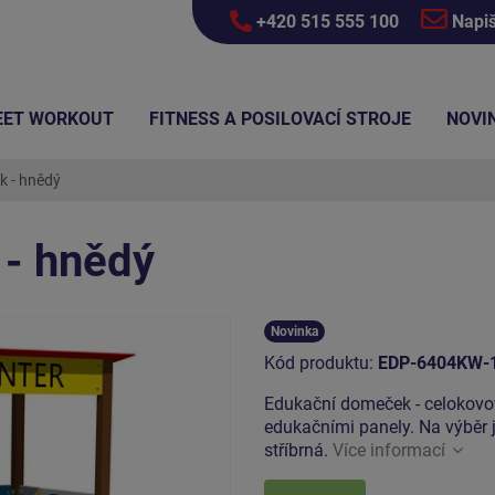
+420 515 555 100
Napi
EET WORKOUT
FITNESS A POSILOVACÍ STROJE
NOVI
 - hnědý
- hnědý
Novinka
Kód produktu:
EDP-6404KW-
Edukační domeček - celokovový
edukačními panely. Na výběr 
stříbrná.
Více informací