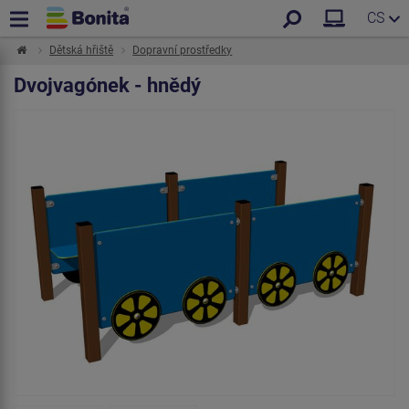
CS
Dětská hřiště
Dopravní prostředky
Dvojvagónek - hnědý