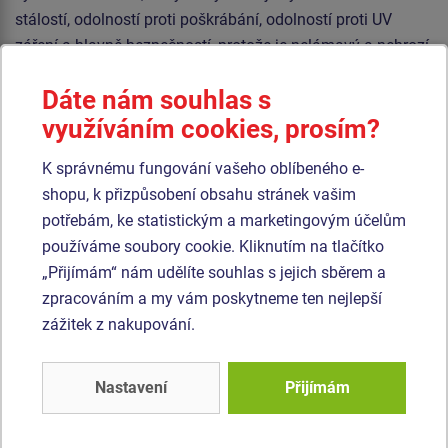
stálostí, odolností proti poškrábání, odolností proti UV
záření a hlavně bezpečností, protože je nelámavý a nehrozí
tak žádné nebezpečí zranění dětí ostrými úlomky). Veškerý
Dáte nám souhlas s
spojovací materiál je pozinkovaný nebo nerezový.
využíváním cookies, prosím?
Podobné
zboží
K správnému fungování vašeho oblíbeného e-
shopu, k přizpůsobení obsahu stránek vašim
Produkt - VAG-6201K-10
Produkt - VAG-6102K-10
potřebám, ke statistickým a marketingovým účelům
Dvojvagónek -
Vagónek - celokovový
používáme soubory cookie. Kliknutím na tlačítko
celokovový
„Přijímám“ nám udělíte souhlas s jejich sběrem a
zpracováním a my vám poskytneme ten nejlepší
Novinka
zážitek z nakupování.
Nastavení
Přijímám