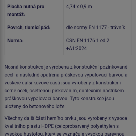
Plocha nutná pro
4,74 x 0,9 m
montáž:
Povrch, tlumící pád:
dle normy EN 1177 - trávník
Norma:
ČSN EN 1176-1 ed.2
+A1:2024
Nosná konstrukce je vyrobena z konstrukční pozinkované
oceli a následně opatřena práškovou vypalovací barvou a
veškeré další kovové časti jsou vyrobeny z konstrukční
černé oceli, ošetřenou pískováním, duplexním nástřikem
práškovou vypalovací barvou. Tyto konstrukce jsou
uloženy do betonového lože.
Všechny další části herního prvku jsou vyrobeny z vysoce
kvalitního plastu HDPE (celoprobarvený polyethylen s
vysokou hustotou, který se vyznačuje vysokou barevnou