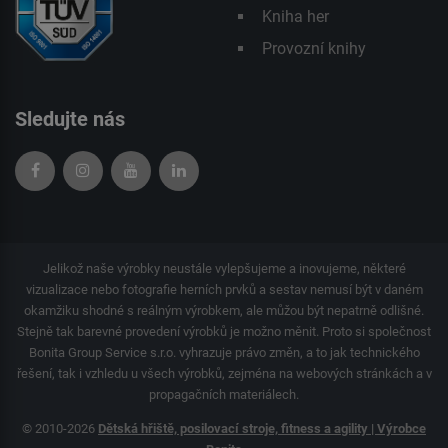
Kniha her
Provozní knihy
Sledujte nás
Jelikož naše výrobky neustále vylepšujeme a inovujeme, některé
vizualizace nebo fotografie herních prvků a sestav nemusí být v daném
okamžiku shodné s reálným výrobkem, ale můžou být nepatrně odlišné.
Stejně tak barevné provedení výrobků je možno měnit. Proto si společnost
Bonita Group Service s.r.o. vyhrazuje právo změn, a to jak technického
řešení, tak i vzhledu u všech výrobků, zejména na webových stránkách a v
propagačních materiálech.
© 2010-2026
Dětská hřiště, posilovací stroje, fitness a agility | Výrobce