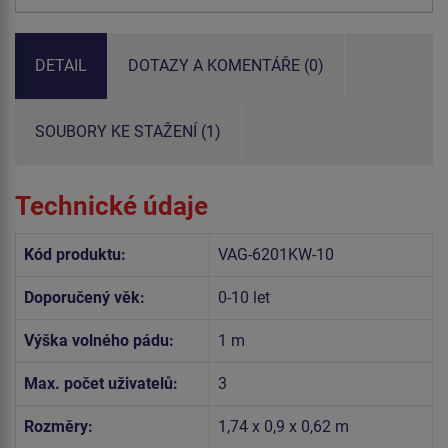
DETAIL
DOTAZY A KOMENTÁŘE (0)
SOUBORY KE STAŽENÍ (1)
Technické údaje
Kód produktu:
VAG-6201KW-10
Doporučený věk:
0-10 let
Výška volného pádu:
1 m
Max. počet uživatelů:
3
Rozměry:
1,74 x 0,9 x 0,62 m