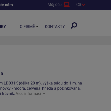
Můj účet
CS
šte nám
NKY
O FIRMĚ
KONTAKTY
10
m LD031K (délka 20 m), výška pádu do 1 m, na
lanovky - modrá, červená, hnědá a pozinkovaná,
 trávník.
Více informací