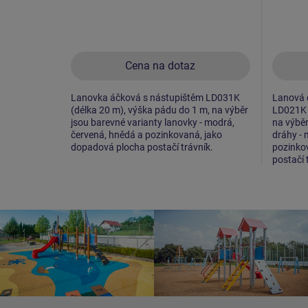
Cena na dotaz
Lanovka áčková s nástupištěm LD031K
Lanová 
(délka 20 m), výška pádu do 1 m, na výběr
LD021K (
jsou barevné varianty lanovky - modrá,
na výběr
červená, hnědá a pozinkovaná, jako
dráhy - 
dopadová plocha postačí trávník.
pozinko
postačí 