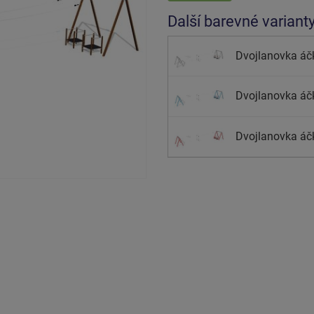
Další barevné variant
Dvojlanovka áč
Dvojlanovka áč
Dvojlanovka áč