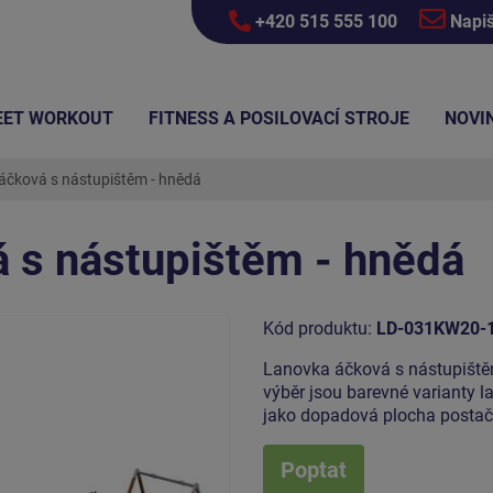
+420 515 555 100
Napi
EET WORKOUT
FITNESS A POSILOVACÍ STROJE
NOVI
áčková s nástupištěm - hnědá
 s nástupištěm - hnědá
Kód produktu:
LD-031KW20-
Lanovka áčková s nástupiště
výběr jsou barevné varianty 
jako dopadová plocha postačí
Poptat