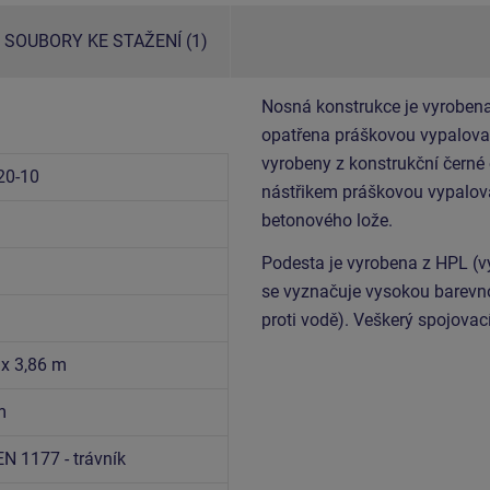
SOUBORY KE STAŽENÍ (1)
Nosná konstrukce je vyrobena
opatřena práškovou vypalovac
vyrobeny z konstrukční černé
20-10
nástřikem práškovou vypalova
betonového lože.
Podesta je vyrobena z HPL (v
se vyznačuje vysokou barevnou
proti vodě). Veškerý spojovac
 x 3,86 m
m
EN 1177 - trávník