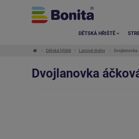
DĚTSKÁ HŘIŠTĚ
STR
Dětská hřiště
Lanové dráhy
Dvojlanovka 
Dvojlanovka áčková