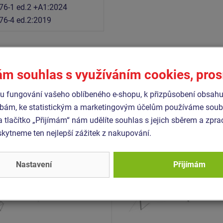
76-1 ed.2 +A1:2024
76-4 ed.2:2019
Podobné
zboží
ám souhlas s využíváním cookies, pro
 fungování vašeho oblíbeného e-shopu, k přizpůsobení obsahu
bám, ke statistickým a marketingovým účelům používáme soubo
- LD-021K20-10
Produkt - LD-011K20-10
a tlačítko „Přijímám“ nám udělíte souhlas s jejich sběrem a zpr
á dráha áčková s
Lanová dráha sloupová s
ytneme ten nejlepší zážitek z nakupování.
ištěm - celokovová
nástupištěm - celokovová
Nastavení
Přijímám