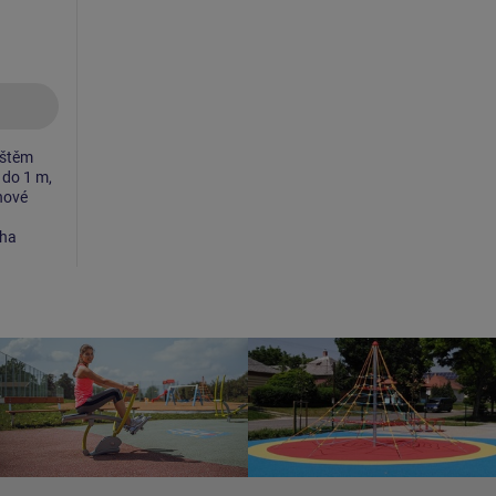
ištěm
 do 1 m,
nové
cha