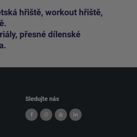
ská hřiště, workout hřiště,
ě.
iály, přesné dílenské
a.
Sledujte nás