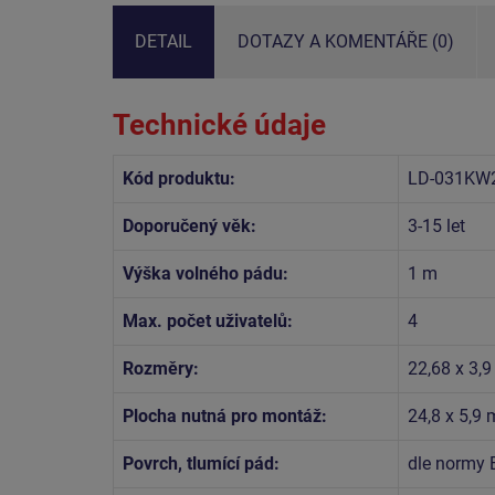
DETAIL
DOTAZY A KOMENTÁŘE (0)
Technické údaje
Kód produktu:
LD-031KW
Doporučený věk:
3-15 let
Výška volného pádu:
1 m
Max. počet uživatelů:
4
Rozměry:
22,68 x 3,9
Plocha nutná pro montáž:
24,8 x 5,9 
Povrch, tlumící pád:
dle normy 