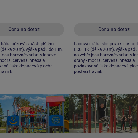
Cena na dotaz
Cena na dotaz
dráha áčková s nástupištěm
Lanová dráha sloupová s nástup
délka 20 m), výška pádu do 1 m,
LD011K (délka 20 m), výška pádu
 jsou barevné varianty lanové
na výběr jsou barevné varianty la
modrá, červená, hnědá a
dráhy - modrá, červená, hnědá a
vaná, jako dopadová plocha
pozinkovaná, jako dopadová plo
trávník.
postačí trávník.