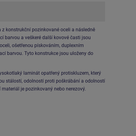
 z konstrukční pozinkované oceli a následně
í barvou a veškeré další kovové časti jsou
 oceli, ošetřenou pískováním, duplexním
cí barvou. Tyto konstrukce jsou uloženy do
ysokotlaký laminát opatřený protiskluzem, který
 stálostí, odolností proti poškrábání a odolností
í materiál je pozinkovaný nebo nerezový.