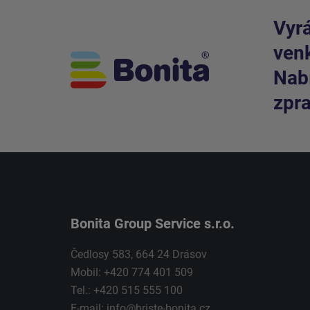
Vyrá
venk
Nabí
zpra
Bonita Group Service s.r.o.
Čedlosy 583, 664 24 Drásov
Mobil: +420 774 401 509
Tel.: +420 515 555 100
E-mail:
info@hriste-bonita.cz