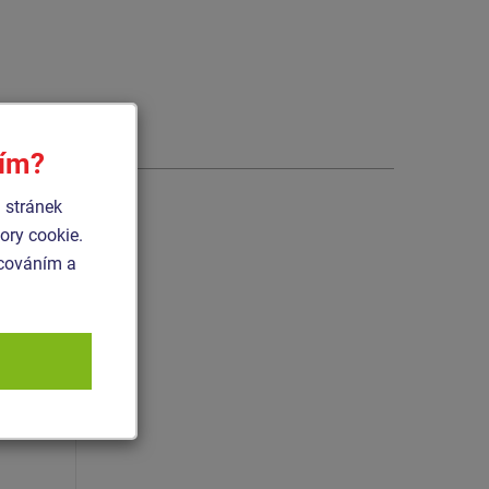
sím?
 stránek
ry cookie.
acováním a