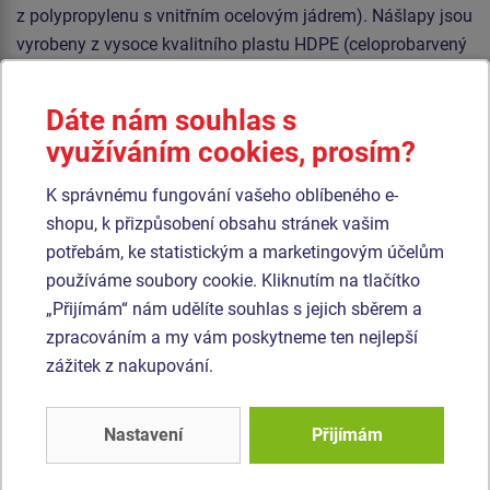
z polypropylenu s vnitřním ocelovým jádrem). Nášlapy jsou
vyrobeny z vysoce kvalitního plastu HDPE (celoprobarvený
polyethylen s vysokou hustotou, který se vyznačuje
vysokou barevnou stálostí, odolnosti proti UV záření a
Dáte nám souhlas s
hlavně bezpečností, protože je nelámavý a nehrozí tak
využíváním cookies, prosím?
žádné nebezpečí zranění ostrými úlomky). Veškerý
spojovací materiál je pozinkovaný nebo nerezový.
K správnému fungování vašeho oblíbeného e-
shopu, k přizpůsobení obsahu stránek vašim
potřebám, ke statistickým a marketingovým účelům
Podobné
zboží
používáme soubory cookie. Kliknutím na tlačítko
„Přijímám“ nám udělíte souhlas s jejich sběrem a
Produkt - BAP-8004K-10
Produkt - BAP-8001K-10
zpracováním a my vám poskytneme ten nejlepší
Balanční lanová lávka -
Balanční lanová lávka -
zážitek z nakupování.
celokovová (v.p. 1 m)
celokovová (v.p. 1 m)
Novinka
Novinka
Nastavení
Přijímám