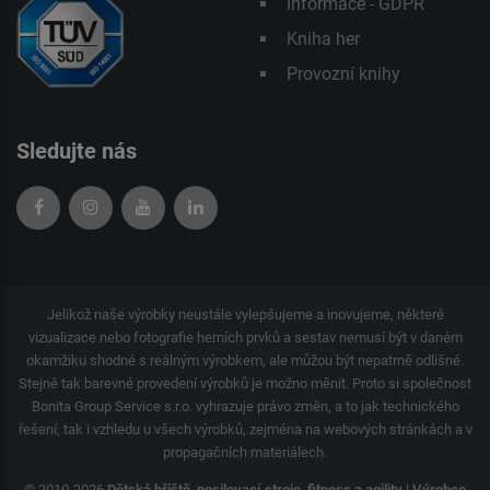
Informace - GDPR
Kniha her
Provozní knihy
Sledujte nás
Jelikož naše výrobky neustále vylepšujeme a inovujeme, některé
vizualizace nebo fotografie herních prvků a sestav nemusí být v daném
okamžiku shodné s reálným výrobkem, ale můžou být nepatrně odlišné.
Stejně tak barevné provedení výrobků je možno měnit. Proto si společnost
Bonita Group Service s.r.o. vyhrazuje právo změn, a to jak technického
řešení, tak i vzhledu u všech výrobků, zejména na webových stránkách a v
propagačních materiálech.
© 2010-2026
Dětská hřiště, posilovací stroje, fitness a agility | Výrobce