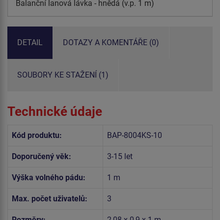
Balanční lanová lávka - hnědá (v.p. 1 m)
DETAIL
DOTAZY A KOMENTÁŘE (0)
SOUBORY KE STAŽENÍ (1)
Technické údaje
Kód produktu:
BAP-8004KS-10
Doporučený věk:
3-15 let
Výška volného pádu:
1 m
Max. počet uživatelů:
3
Rozměry:
2,08 x 0,9 x 1 m