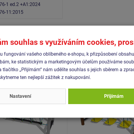
76-1 ed.2 +A1:2024
76-11:2015
ám souhlas s využíváním cookies, pro
Podobné
zboží
 fungování vašeho oblíbeného e-shopu, k přizpůsobení obsahu
bám, ke statistickým a marketingovým účelům používáme soubo
- BAP-8001K-10
Produkt - BAP-8004K-10
a tlačítko „Přijímám“ nám udělíte souhlas s jejich sběrem a zpr
ní lanová lávka -
Balanční lanová lávka -
ytneme ten nejlepší zážitek z nakupování.
vová (v.p. 1 m)
celokovová (v.p. 1 m)
Novinka
Nastavení
Přijímám