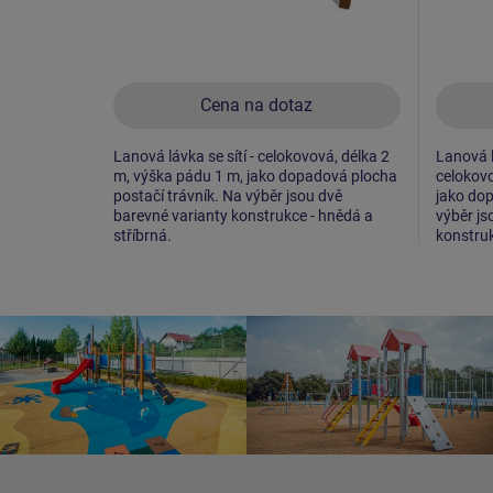
Cena na dotaz
Lanová lávka se sítí - celokovová, délka 2
Lanová 
m, výška pádu 1 m, jako dopadová plocha
celokovo
postačí trávník. Na výběr jsou dvě
jako dop
barevné varianty konstrukce - hnědá a
výběr js
stříbrná.
konstruk