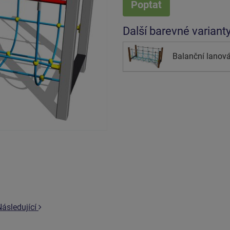
Poptat
Další barevné variant
Balanční lanová
Následující