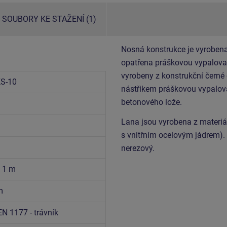
SOUBORY KE STAŽENÍ (1)
Nosná konstrukce je vyrobena
opatřena práškovou vypalovac
vyrobeny z konstrukční černé
S-10
nástřikem práškovou vypalova
betonového lože.
Lana jsou vyrobena z materi
s vnitřním ocelovým jádrem).
nerezový.
x 1 m
m
EN 1177 - trávník