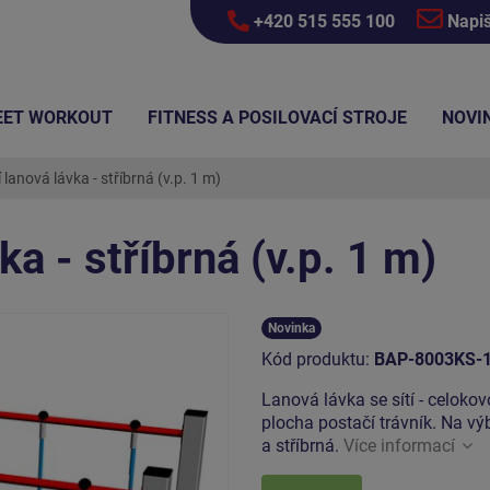
+420 515 555 100
Napi
EET WORKOUT
FITNESS A POSILOVACÍ STROJE
NOVI
lanová lávka - stříbrná (v.p. 1 m)
ka - stříbrná (v.p. 1 m)
Novinka
Kód produktu:
BAP-8003KS-
Lanová lávka se sítí - celoko
plocha postačí trávník. Na vý
a stříbrná.
Více informací