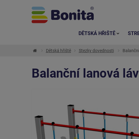
DĚTSKÁ HŘIŠTĚ
STR
Dětská hřiště
Stezky dovednosti
Balanční 
Balanční lanová láv