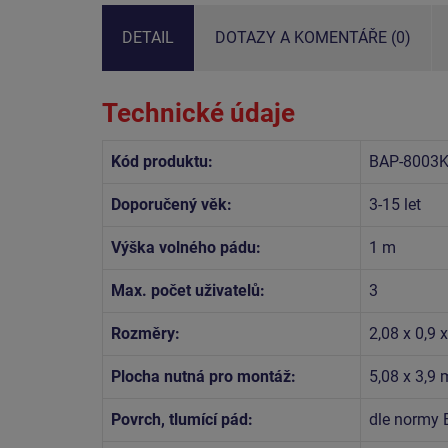
DETAIL
DOTAZY A KOMENTÁŘE (0)
Technické údaje
Kód produktu:
BAP-8003K
Doporučený věk:
3-15 let
Výška volného pádu:
1 m
Max. počet uživatelů:
3
Rozměry:
2,08 x 0,9 
Plocha nutná pro montáž:
5,08 x 3,9 
Povrch, tlumící pád:
dle normy 