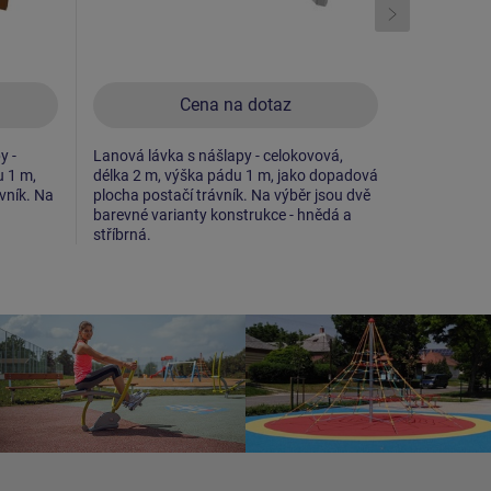
Cena na dotaz
y -
Lanová lávka s nášlapy - celokovová,
Trojkladina
u 1 m,
délka 2 m, výška pádu 1 m, jako dopadová
výška pádu
vník. Na
plocha postačí trávník. Na výběr jsou dvě
postačí trá
barevné varianty konstrukce - hnědá a
stříbrná.