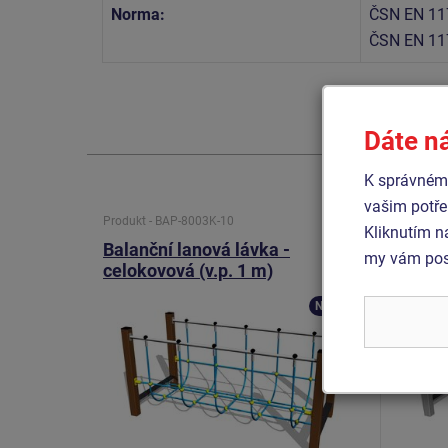
Norma:
ČSN EN 11
ČSN EN 11
Dáte n
K správnému
vašim potře
Produkt - BAP-8003K-10
Produkt 
Kliknutím n
Balanční lanová lávka -
Balanč
my vám posk
celokovová (v.p. 1 m)
celoko
Novinka