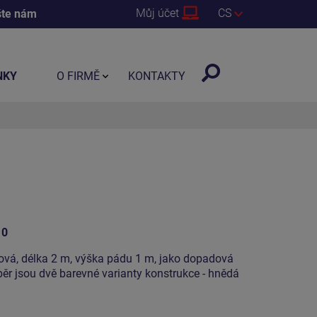
Můj účet
CS
šte nám
NKY
O FIRMĚ
KONTAKTY
10
vová, délka 2 m, výška pádu 1 m, jako dopadová
běr jsou dvě barevné varianty konstrukce - hnědá