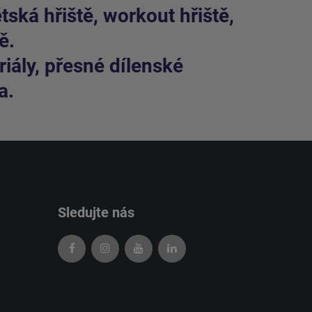
ská hřiště, workout hřiště,
ě.
iály, přesné dílenské
a.
Sledujte nás