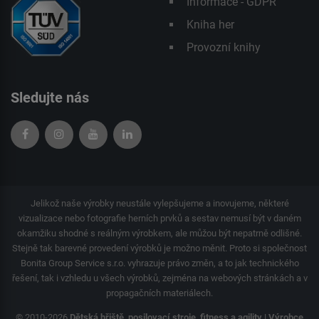
Informace - GDPR
Kniha her
Provozní knihy
Sledujte nás
Jelikož naše výrobky neustále vylepšujeme a inovujeme, některé
vizualizace nebo fotografie herních prvků a sestav nemusí být v daném
okamžiku shodné s reálným výrobkem, ale můžou být nepatrně odlišné.
Stejně tak barevné provedení výrobků je možno měnit. Proto si společnost
Bonita Group Service s.r.o. vyhrazuje právo změn, a to jak technického
řešení, tak i vzhledu u všech výrobků, zejména na webových stránkách a v
propagačních materiálech.
© 2010-2026
Dětská hřiště, posilovací stroje, fitness a agility | Výrobce