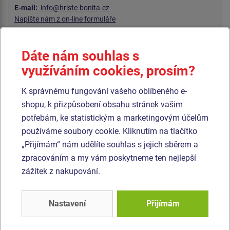
E-mail:
info@hriste-bonita.cz
Napište nám z on-line formuláře
Otevírací doba kanceláře
Dáte nám souhlas s
pondělí - čtvrtek 7:30 - 16:00
využíváním cookies, prosím?
pátek 7:30 - 14:00
Otevírací doba skladu
K správnému fungování vašeho oblíbeného e-
pondělí - pátek 6:00 - 15:00
shopu, k přizpůsobení obsahu stránek vašim
potřebám, ke statistickým a marketingovým účelům
Výroba, sklady, příjem a výdej zboží, korespondenční adresa
Čedlosy 583
používáme soubory cookie. Kliknutím na tlačítko
664 24 Drásov
„Přijímám“ nám udělíte souhlas s jejich sběrem a
zpracováním a my vám poskytneme ten nejlepší
zážitek z nakupování.
Nastavení
Přijímám