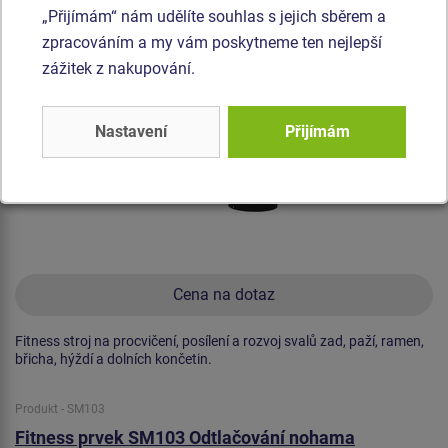
Novinka
„Přijímám“ nám udělíte souhlas s jejich sběrem a
zpracováním a my vám poskytneme ten nejlepší
zážitek z nakupování.
Nastavení
Přijímám
Cena na dotaz
Fitness stroj na procvičení, posílení a rozvoj svalů zad, paží, ramen,
břicha, hýždí a dolních končetin.
Produkt - SM103
Fitness prvek SM103 Odtlačování nohama