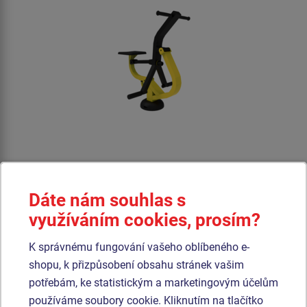
Cena na dotaz
Dáte nám souhlas s
Fitness stroj na procvičení, posílení a rozvoj stehenních a hýždí a
využíváním cookies, prosím?
svalů ramen.
K správnému fungování vašeho oblíbeného e-
Produkt - SM135
shopu, k přizpůsobení obsahu stránek vašim
Fitness prvek SM135 Veslování
potřebám, ke statistickým a marketingovým účelům
používáme soubory cookie. Kliknutím na tlačítko